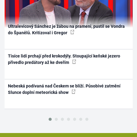
Ultralevicový Sánchez je žábou na prameni, pustil se Vondra
do Španělů. Kritizoval i Gregor
Tisíce lidí prchají před krokodýly. Stoupající keňské jezero
přivedlo predátory až ke dveřím
Nebeská podívaná nad Českem se blíží. Působivé zatmění
Slunce doplní meteorická show