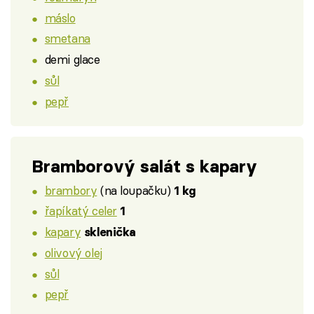
máslo
smetana
demi glace
sůl
pepř
Bramborový salát s kapary
brambory
(na loupačku)
1 kg
řapíkatý celer
1
kapary
sklenička
olivový olej
sůl
pepř