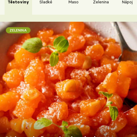
Těstoviny
Sladké
Maso
Zelenina
Nápoje
ZELENINA