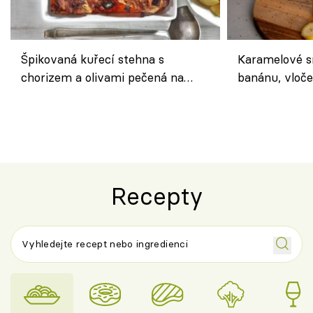
Špikovaná kuřecí stehna s
Karamelové s
chorizem a olivami pečená na
banánu, vloče
letní zelenině – šťavnaté maso s
snídaně do sk
výraznou chutí inspirovanou
Španělskem
Recepty