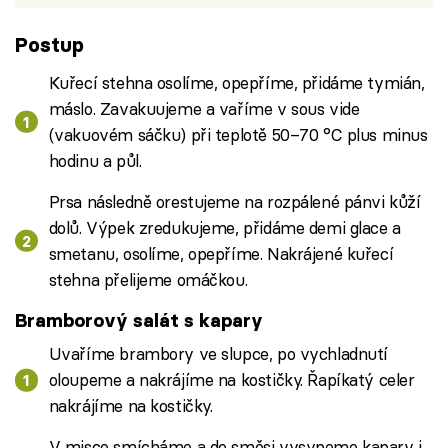
Postup
Kuřecí stehna osolíme, opepříme, přidáme tymián,
máslo. Zavakuujeme a vaříme v sous vide
(vakuovém sáčku) při teplotě 50–70 °C plus minus
hodinu a půl.
Prsa následně orestujeme na rozpálené pánvi kůží
dolů. Výpek zredukujeme, přidáme demi glace a
smetanu, osolíme, opepříme. Nakrájené kuřecí
stehna přelijeme omáčkou.
Bramborový salát s kapary
Uvaříme brambory ve slupce, po vychladnutí
oloupeme a nakrájíme na kostičky. Řapíkatý celer
nakrájíme na kostičky.
V misce smícháme a do směsi vysypeme kapary i