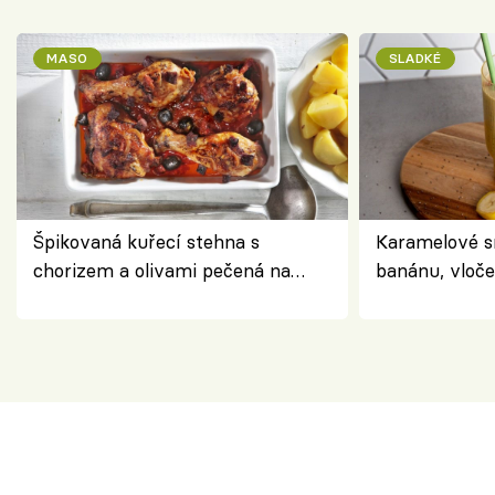
MASO
SLADKÉ
Špikovaná kuřecí stehna s
Karamelové s
chorizem a olivami pečená na
banánu, vloče
letní zelenině – šťavnaté maso s
snídaně do sk
výraznou chutí inspirovanou
Španělskem