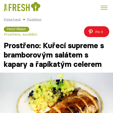
Prima Fresh
■
Prostřeno!
Kuře
Polévky k večeři
Rychlé večeře
Trendy:
PROSTŘENO!
Pin it
Prostřeno, soutěžící
Česká kuchyně
Čokoláda
Prostřeno: Kuřecí supreme s
bramborovým salátem s
kapary a řapíkatým celerem
Témata
Recepty
Články
TV Program