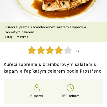
Škola vaření
Recepty z TV
Kuřecí supreme s bramborovým salátem s kapary a
Speciál: Cuketa
řapíkatým celerem
Zdroj: FTV Prima
Těhotnej kuchař
7x
Sledujte prima+
Kuřecí supreme s bramborovým salátem s
Přihlášení
kapary a řapíkatým celerem podle Prostřeno!
Sledujte nás
5 porcí
150 minut