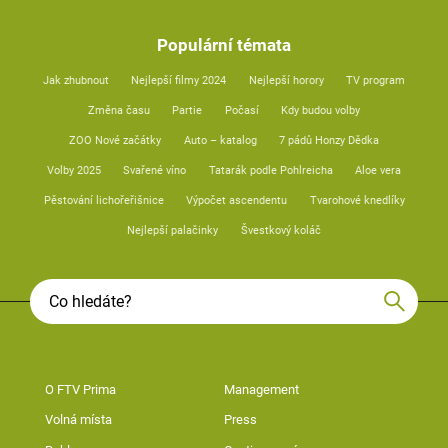
Populární témata
Jak zhubnout
Nejlepší filmy 2024
Nejlepší horory
TV program
Změna času
Partie
Počasí
Kdy budou volby
ZOO Nové začátky
Auto – katalog
7 pádů Honzy Dědka
Volby 2025
Svařené víno
Tatarák podle Pohlreicha
Aloe vera
Pěstování lichořeřišnice
Výpočet ascendentu
Tvarohové knedlíky
Nejlepší palačinky
Švestkový koláč
O FTV Prima
Management
Volná místa
Press