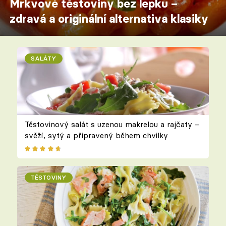
Mrkvové těstoviny bez lepku –
zdravá a originální alternativa klasiky
SALÁTY
Těstovinový salát s uzenou makrelou a rajčaty –
svěží, sytý a připravený během chvilky
TĚSTOVINY