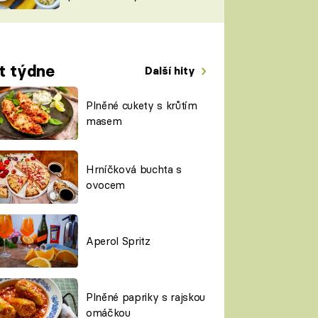
TORKY
ESH
t týdne
Další hity
Plněné cukety s krůtím
masem
Hrníčková buchta s
ovocem
Aperol Spritz
Plněné papriky s rajskou
omáčkou