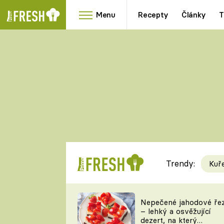
Menu
Recepty
Články
T
Oblíbené
Přílohy
recepty
HRANOLKY
HOUBY
KNEDLÍKY
DÝNĚ
KAŠE
RYCHLOVKY
Trendy:
Kuř
Populární
Videorecept
Nepečené jahodové ře
– lehký a osvěžující
kuchaři
dezert, na který
TEĎ VAŘÍ ŠÉF!