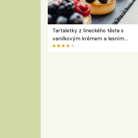
Tartaletky z lineckého těsta s
vanilkovým krémem a lesním
ovocem podle Bread Society