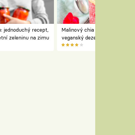
: jednoduchý recept,
Malinový chia pudink s kokose
etní zeleninu na zimu
veganský dezert plný ovoce a
ořechů