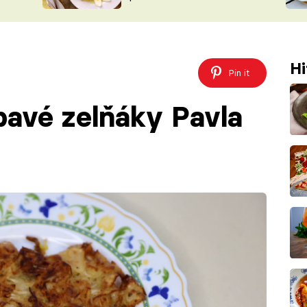
ŠÉFREDAK
VYCHYTÁVKY
SOUTĚŽ FR
NA NÁKUPECH
ČASOPIS
Hi
Pin it
pavé zelňáky Pavla