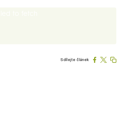
iled to fetch
Sdílejte článek