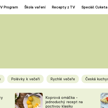
V Program
Škola vaření
Recepty z TV
Speciál: Cuketa
Polévky
Saláty
ČESKÁ KLASIKA
TĚSTOVIN
SILNÉ VÝVARY
SLADKÉ
KRÉMOVÉ
BEZMASÁ J
e
Polévky k večeři
Rychlé večeře
Česká kuchy
y
Tipy a triky
Novink
zy
Koprová omáčka -
jednoduchý recept na
poctivou klasiku
KAM ZA JÍDLEM
BLOG