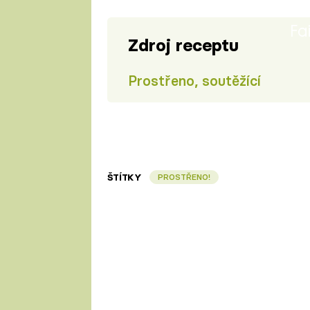
Fa
Zdroj receptu
Prostřeno, soutěžící
ŠTÍTKY
PROSTŘENO!