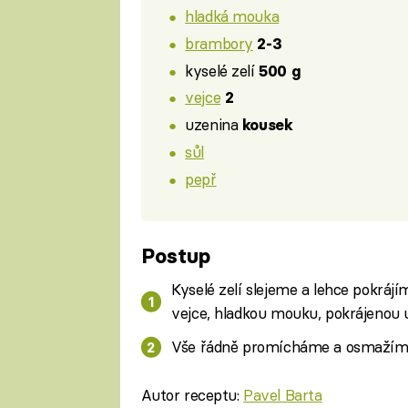
hladká mouka
brambory
2-3
kyselé zelí
500 g
vejce
2
uzenina
kousek
sůl
pepř
Postup
Kyselé zelí slejeme a lehce pokrá
vejce, hladkou mouku, pokrájenou 
Vše řádně promícháme a osmažíme 
Autor receptu:
Pavel Barta