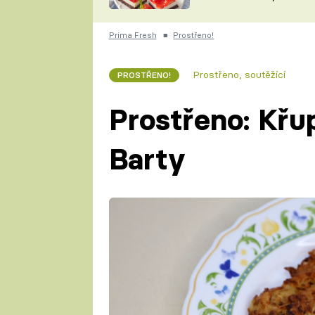
nepotřebujete troubu
ZDENĚK
ČESKO NA TALÍŘI
POHLREICH
Prima Fresh
■
Prostřeno!
KAROLÍNA,
JAROSLAV SAPÍK
DOMÁCÍ
Prostřeno, soutěžící
PROSTŘENO!
KUCHAŘKA
KAROLÍNA
KAMBERSKÁ
Prostřeno: Křu
Barty