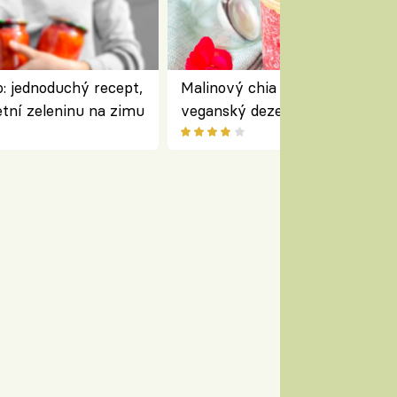
: jednoduchý recept,
Malinový chia pudink s kokose
etní zeleninu na zimu
veganský dezert plný ovoce a
ořechů