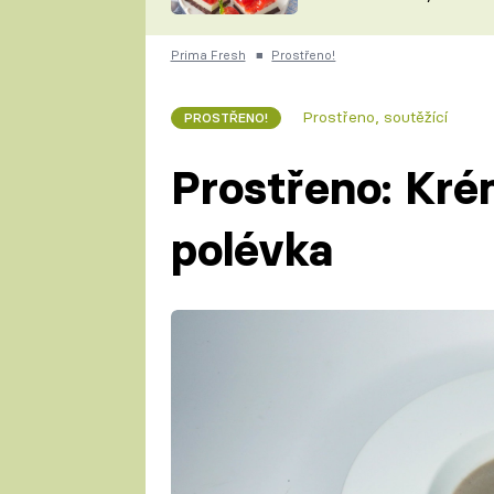
nepotřebujete troubu
ZDENĚK
ČESKO NA TALÍŘI
POHLREICH
Prima Fresh
■
Prostřeno!
KAROLÍNA,
JAROSLAV SAPÍK
DOMÁCÍ
Prostřeno, soutěžící
PROSTŘENO!
KUCHAŘKA
KAROLÍNA
KAMBERSKÁ
Prostřeno: Kr
polévka