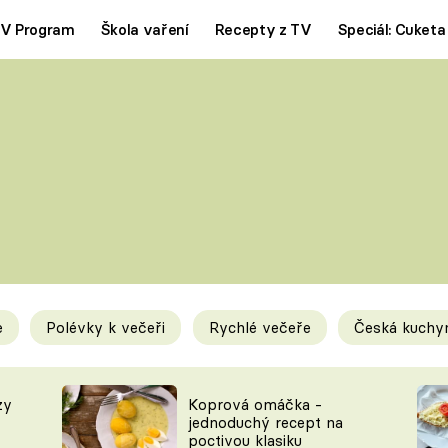
V Program
Škola vaření
Recepty z TV
Speciál: Cuketa
Polévky
Saláty
ČESKÁ KLASIKA
TĚSTOVIN
SILNÉ VÝVARY
SLADKÉ
KRÉMOVÉ
BEZMASÁ J
e
Polévky k večeři
Rychlé večeře
Česká kuchy
y
Tipy a triky
Novink
zy
Koprová omáčka -
jednoduchý recept na
poctivou klasiku
KAM ZA JÍDLEM
BLOG