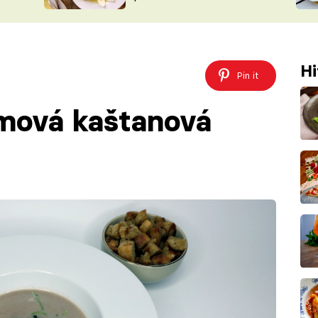
ŠÉFREDAK
VYCHYTÁVKY
SOUTĚŽ FR
NA NÁKUPECH
ČASOPIS
Hi
Pin it
émová kaštanová