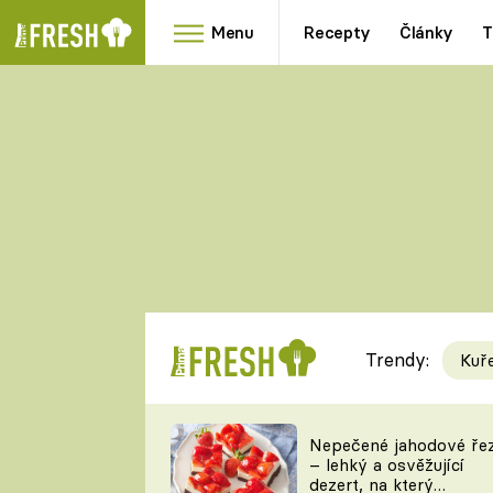
Menu
Recepty
Články
T
Oblíbené
Přílohy
recepty
HRANOLKY
HOUBY
KNEDLÍKY
DÝNĚ
KAŠE
RYCHLOVKY
Trendy:
Kuř
Populární
Videorecept
Nepečené jahodové ře
– lehký a osvěžující
kuchaři
dezert, na který
TEĎ VAŘÍ ŠÉF!