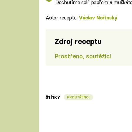
Dochutíme solí, pepřem a muškát
Autor receptu:
Václav Nořinský
Zdroj receptu
Prostřeno, soutěžící
ŠTÍTKY
PROSTŘENO!