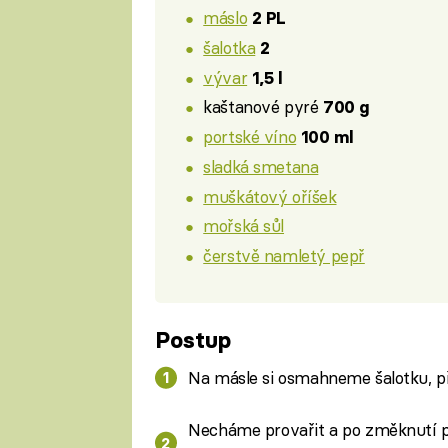
máslo
2 PL
šalotka
2
vývar
1,5 l
kaštanové pyré
700 g
portské víno
100 ml
sladká smetana
muškátový oříšek
mořská sůl
čerstvě namletý pepř
Postup
Na másle si osmahneme šalotku, př
Necháme provařit a po změknutí 