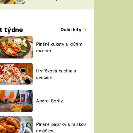
TORKY
ESH
t týdne
Další hity
Plněné cukety s krůtím
masem
Hrníčková buchta s
ovocem
Aperol Spritz
Plněné papriky s rajskou
omáčkou