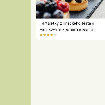
Tartaletky z lineckého těsta s
vanilkovým krémem a lesním
ovocem podle Bread Society