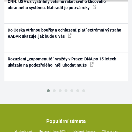
CNN: USA už vystřílely většinu raket svého klíčového
obranného systému. Nahradit je potrvá roky
Do Česka vtrhnou bouřky a ochlazení, platí extrémní výstraha.
RADAR ukazuje, jak bude u vás
Rozuzlení „zapomenuté“ vraždy v Praze: DNA po 15 letech
ukázala na podezřelého. Měl ubodat muže
Populární témata
Jak zhubnout
Nejlepší filmy 2024
Nejlepší horory
TV program