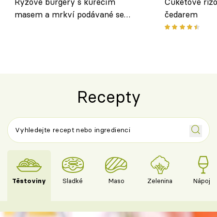
Rýžové burgery s kuřecím
Cuketové rizo
masem a mrkví podávané se
čedarem
salátem – lehká a chutná večeře
Recepty
Těstoviny
Sladké
Maso
Zelenina
Nápoje