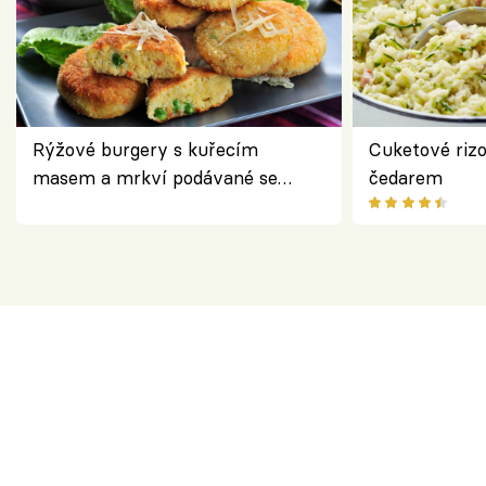
Rýžové burgery s kuřecím
Cuketové rizo
masem a mrkví podávané se
čedarem
salátem – lehká a chutná večeře