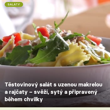
SALÁTY
Těstovinový salát s uzenou makrelou
a rajčaty – svěží, sytý a připravený
během chvilky