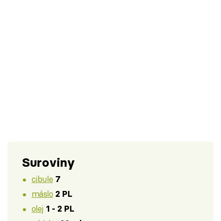
Suroviny
cibule
7
máslo
2 PL
olej
1 - 2 PL