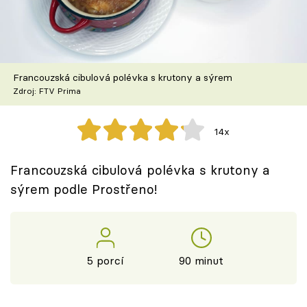
Škola vaření
Recepty z TV
Francouzská cibulová polévka s krutony a sýrem
Speciál: Cuketa
Zdroj: FTV Prima
Těhotnej kuchař
14x
Sledujte prima+
Francouzská cibulová polévka s krutony a
sýrem podle Prostřeno!
Přihlášení
Sledujte nás
5 porcí
90 minut