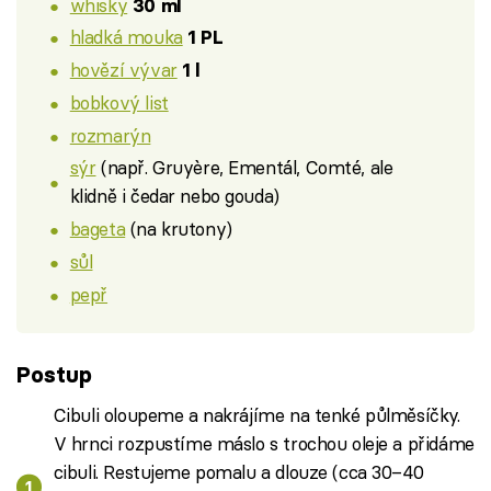
whisky
30 ml
hladká mouka
1 PL
hovězí vývar
1 l
bobkový list
rozmarýn
sýr
(např. Gruyère, Ementál, Comté, ale
klidně i čedar nebo gouda)
bageta
(na krutony)
sůl
pepř
Postup
Cibuli oloupeme a nakrájíme na tenké půlměsíčky.
V hrnci rozpustíme máslo s trochou oleje a přidáme
cibuli. Restujeme pomalu a dlouze (cca 30–40