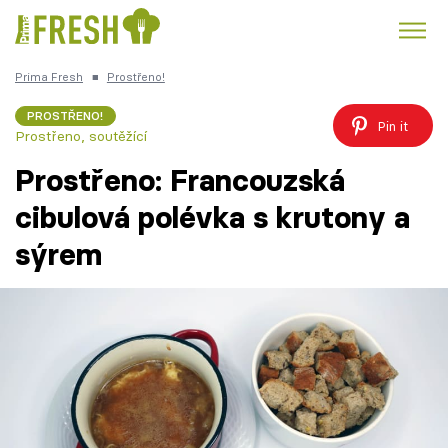
Prima Fresh
■
Prostřeno!
Kuře
Polévky k večeři
Rychlé večeře
Trendy:
PROSTŘENO!
Pin it
Prostřeno, soutěžící
Česká kuchyně
Čokoláda
Prostřeno: Francouzská
cibulová polévka s krutony a
sýrem
Témata
Recepty
Články
TV Program