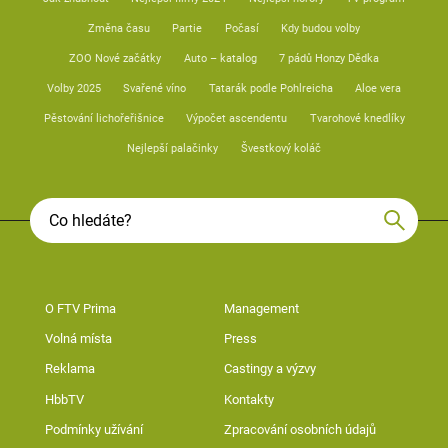
Změna času
Partie
Počasí
Kdy budou volby
ZOO Nové začátky
Auto – katalog
7 pádů Honzy Dědka
Volby 2025
Svařené víno
Tatarák podle Pohlreicha
Aloe vera
Pěstování lichořeřišnice
Výpočet ascendentu
Tvarohové knedlíky
Nejlepší palačinky
Švestkový koláč
O FTV Prima
Management
Volná místa
Press
Reklama
Castingy a výzvy
HbbTV
Kontakty
Podmínky užívání
Zpracování osobních údajů