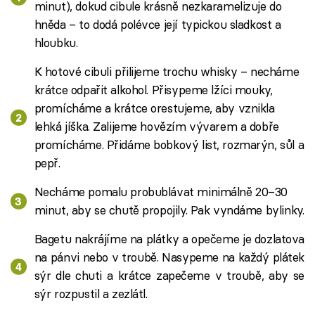
minut), dokud cibule krásně nezkaramelizuje do
hněda – to dodá polévce její typickou sladkost a
hloubku.
K hotové cibuli přilijeme trochu whisky – necháme
krátce odpařit alkohol. Přisypeme lžíci mouky,
promícháme a krátce orestujeme, aby vznikla
lehká jíška. Zalijeme hovězím vývarem a dobře
promícháme. Přidáme bobkový list, rozmarýn, sůl a
pepř.
Necháme pomalu probublávat minimálně 20–30
minut, aby se chutě propojily. Pak vyndáme bylinky.
Bagetu nakrájíme na plátky a opečeme je dozlatova
na pánvi nebo v troubě. Nasypeme na každý plátek
sýr dle chuti a krátce zapečeme v troubě, aby se
sýr rozpustil a zezlátl.