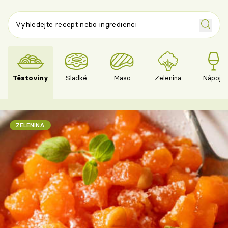
Těstoviny
Sladké
Maso
Zelenina
Nápoje
ZELENINA