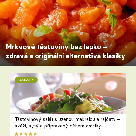
Mrkvové těstoviny bez lepku –
zdravá a originální alternativa klasiky
SALÁTY
Těstovinový salát s uzenou makrelou a rajčaty –
svěží, sytý a připravený během chvilky