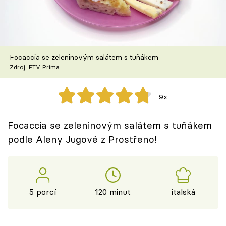
Škola vaření
Recepty z TV
Focaccia se zeleninovým salátem s tuňákem
Speciál: Cuketa
Zdroj: FTV Prima
Těhotnej kuchař
9x
Sledujte prima+
Focaccia se zeleninovým salátem s tuňákem
podle Aleny Jugové z Prostřeno!
Přihlášení
Sledujte nás
5 porcí
120 minut
italská