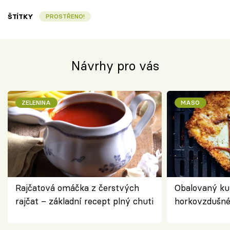
ŠTÍTKY
PROSTŘENO!
Návrhy pro vás
ZELENINA
MASO
Rajčatová omáčka z čerstvých
Obalovaný kuř
rajčat – základní recept plný chuti
horkovzdušné 
novém pojetí
Olivera