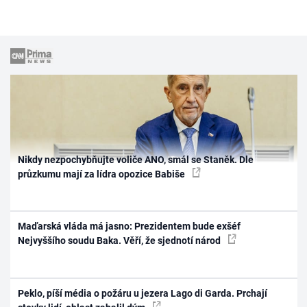
Nikdy nezpochybňujte voliče ANO, smál se Staněk. Dle
průzkumu mají za lídra opozice Babiše
Maďarská vláda má jasno: Prezidentem bude exšéf
Nejvyššího soudu Baka. Věří, že sjednotí národ
Peklo, píší média o požáru u jezera Lago di Garda. Prchají