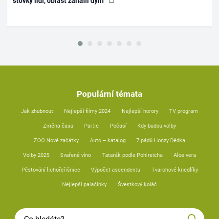
stovky lidí, oblast zahalil dým
Populární témata
Jak zhubnout
Nejlepší filmy 2024
Nejlepší horory
TV program
Změna času
Partie
Počasí
Kdy budou volby
ZOO Nové začátky
Auto – katalog
7 pádů Honzy Dědka
Volby 2025
Svařené víno
Tatarák podle Pohlreicha
Aloe vera
Pěstování lichořeřišnice
Výpočet ascendentu
Tvarohové knedlíky
Nejlepší palačinky
Švestkový koláč