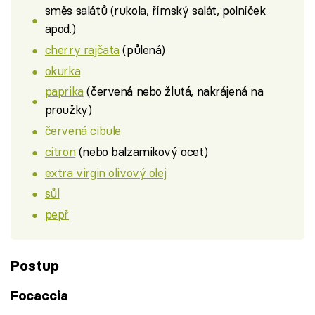
směs salátů (rukola, římský salát, polníček
apod.)
cherry rajčata
(půlená)
okurka
paprika
(červená nebo žlutá, nakrájená na
proužky)
červená cibule
citron
(nebo balzamikový ocet)
extra virgin olivový olej
sůl
pepř
Postup
Focaccia