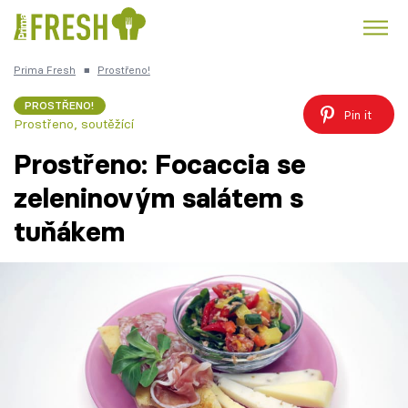
Prima Fresh
■
Prostřeno!
Kuře
Polévky k večeři
Rychlé večeře
Trendy:
PROSTŘENO!
Pin it
Prostřeno, soutěžící
Česká kuchyně
Čokoláda
Prostřeno: Focaccia se
zeleninovým salátem s
tuňákem
Témata
Recepty
Články
TV Program