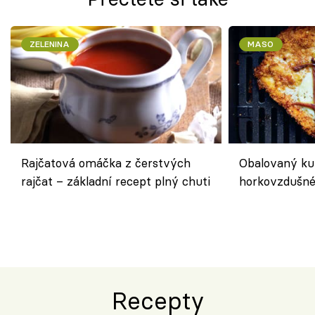
ZELENINA
MASO
Rajčatová omáčka z čerstvých
Obalovaný kuř
rajčat – základní recept plný chuti
horkovzdušné 
novém pojetí
Olivera
Recepty