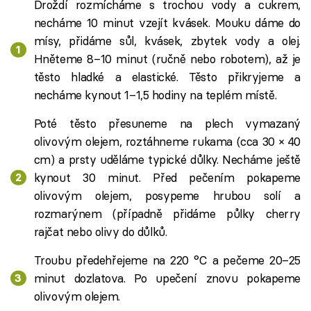
Droždí rozmícháme s trochou vody a cukrem,
necháme 10 minut vzejít kvásek. Mouku dáme do
mísy, přidáme sůl, kvásek, zbytek vody a olej.
Hněteme 8–10 minut (ručně nebo robotem), až je
těsto hladké a elastické. Těsto přikryjeme a
necháme kynout 1–1,5 hodiny na teplém místě.
Poté těsto přesuneme na plech vymazaný
olivovým olejem, roztáhneme rukama (cca 30 × 40
cm) a prsty uděláme typické důlky. Necháme ještě
kynout 30 minut. Před pečením pokapeme
olivovým olejem, posypeme hrubou solí a
rozmarýnem (případně přidáme půlky cherry
rajčat nebo olivy do důlků.
Troubu předehřejeme na 220 °C a pečeme 20–25
minut dozlatova. Po upečení znovu pokapeme
olivovým olejem.