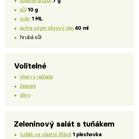
sušené droždí
7 g
sůl
10 g
cukr
1 ML
extra virgin olivový olej
40 ml
hrubá sůl
Volitelné
cherry rajčata
česnek
olivy
Zeleninový salát s tuňákem
tuňák ve vlastní šťávě
1 plechovka