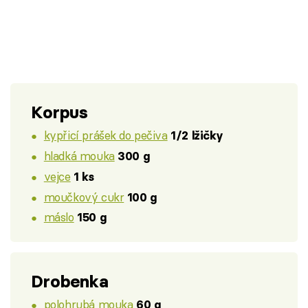
Korpus
kypřicí prášek do pečiva
1/2 lžičky
hladká mouka
300 g
vejce
1 ks
moučkový cukr
100 g
máslo
150 g
Drobenka
polohrubá mouka
60 g