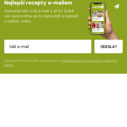
Nejlepší recepty e-mailem
Zanechte nám svůj e-mail a až 5x týdně
vás upozorníme na to nejnovější a nejlepší
z našeho webu.
ODESLAT
Odesláním formuláře souhlasíte s
podmínkami zpracování osobních
údajů