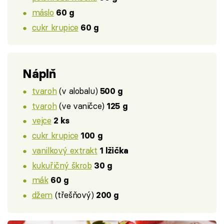
máslo
60 g
cukr krupice
60 g
Náplň
tvaroh
(v alobalu)
500 g
tvaroh
(ve vaničce)
125 g
vejce
2 ks
cukr krupice
100 g
vanilkový extrakt
1 lžička
kukuřičný škrob
30 g
mák
60 g
džem
(třešňový)
200 g