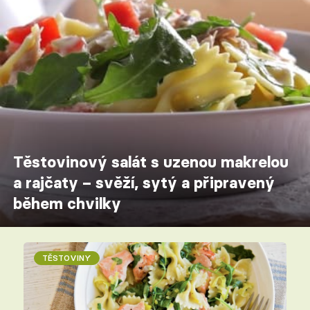
Těstovinový salát s uzenou makrelou
a rajčaty – svěží, sytý a připravený
během chvilky
TĚSTOVINY