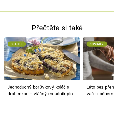
Přečtěte si také
SLADKÉ
NOVINKY
Jednoduchý borůvkový koláč s
Léto bez přeh
drobenkou – vláčný moučník plný
vařit i během
ovoce