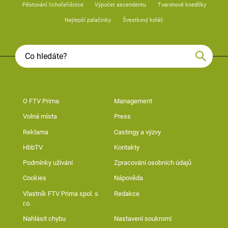
Pěstování lichořeřišnice
Výpočet ascendentu
Tvarohové knedlíky
Nejlepší palačinky
Švestkový koláč
O FTV Prima
Management
Volná místa
Press
Reklama
Castingy a výzvy
HbbTV
Kontakty
Podmínky užívání
Zpracování osobních údajů
Cookies
Nápověda
Vlastník FTV Prima spol. s
Redakce
r.o.
Nahlásit chybu
Nastavení soukromí