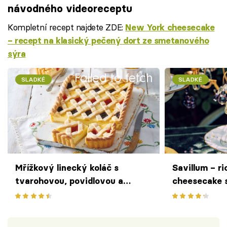
návodného videoreceptu
Kompletní recept najdete ZDE:
New York cheesecake
– recept na klasický pečený dort ze smetanového
sýra
Failed to fetch
SLADKÉ
SLADKÉ
Mřížkový linecký koláč s
Savillum – r
tvarohovou, povidlovou a
cheesecake
jahodovou náplní – efektní
podle více n
kousek nejen pro Pierota
receptu