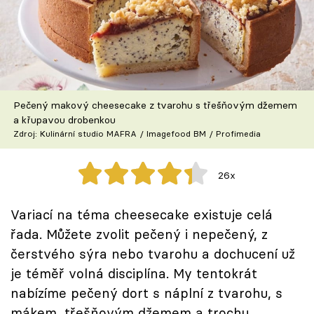
Škola vaření
Recepty z TV
Speciál: Cuketa
Pečený makový cheesecake z tvarohu s třešňovým džemem
Těhotnej kuchař
a křupavou drobenkou
Zdroj: Kulinární studio MAFRA / Imagefood BM / Profimedia
Sledujte prima+
26x
Přihlášení
Variací na téma cheesecake existuje celá
řada. Můžete zvolit pečený i nepečený, z
Sledujte nás
čerstvého sýra nebo tvarohu a dochucení už
je téměř volná disciplína. My tentokrát
nabízíme pečený dort s náplní z tvarohu, s
mákem, třešňovým džemem a trochu