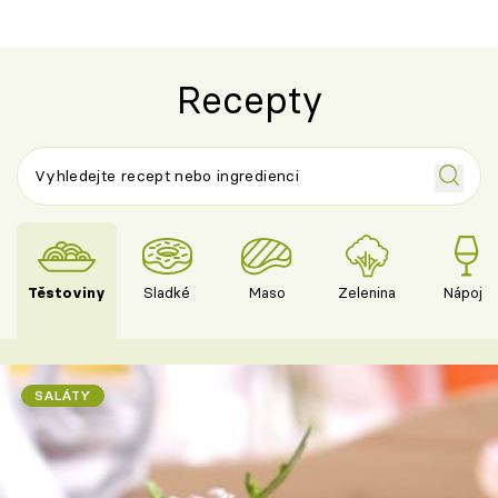
Recepty
Těstoviny
Sladké
Maso
Zelenina
Nápoje
SALÁTY