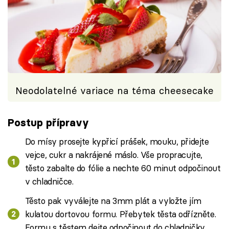
Neodolatelné variace na téma cheesecake
Postup přípravy
Do mísy prosejte kypřicí prášek, mouku, přidejte
vejce, cukr a nakrájené máslo. Vše propracujte,
těsto zabalte do fólie a nechte 60 minut odpočinout
v chladničce.
Těsto pak vyválejte na 3mm plát a vyložte jím
kulatou dortovou formu. Přebytek těsta odřízněte.
Formu s těstem dejte odpočinout do chladničky.