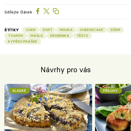
Sdílejte článek
ŠTÍTKY
CUKR
DORT
MOUKA
CHEESECAKE
DŽEM
TVAROH
MÁSLO
DROBENKA
TĚSTO
KYPŘICÍ PRÁŠEK
Návrhy pro vás
SLADKÉ
PŘÍLOHY