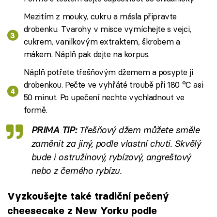
Mezitím z mouky, cukru a másla připravte
drobenku. Tvarohy v misce vymíchejte s vejci,
cukrem, vanilkovým extraktem, škrobem a
mákem. Náplň pak dejte na korpus.
Náplň potřete třešňovým džemem a posypte ji
drobenkou. Pečte ve vyhřáté troubě při 180 °C asi
50 minut. Po upečení nechte vychladnout ve
formě.
PRIMA TIP:
Třešňový džem můžete směle
zaměnit za jiný, podle vlastní chuti. Skvělý
bude i ostružinový, rybízový, angreštový
nebo z černého rybízu.
Vyzkoušejte také tradiční pečený
cheesecake z New Yorku podle