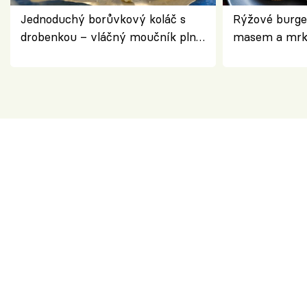
Jednoduchý borůvkový koláč s
Rýžové burge
drobenkou – vláčný moučník plný
masem a mrk
ovoce
salátem – leh