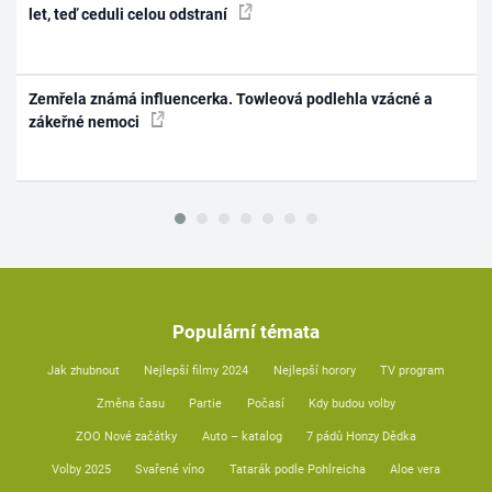
let, teď ceduli celou odstraní
Zemřela známá influencerka. Towleová podlehla vzácné a
zákeřné nemoci
Populární témata
Jak zhubnout
Nejlepší filmy 2024
Nejlepší horory
TV program
Změna času
Partie
Počasí
Kdy budou volby
ZOO Nové začátky
Auto – katalog
7 pádů Honzy Dědka
Volby 2025
Svařené víno
Tatarák podle Pohlreicha
Aloe vera