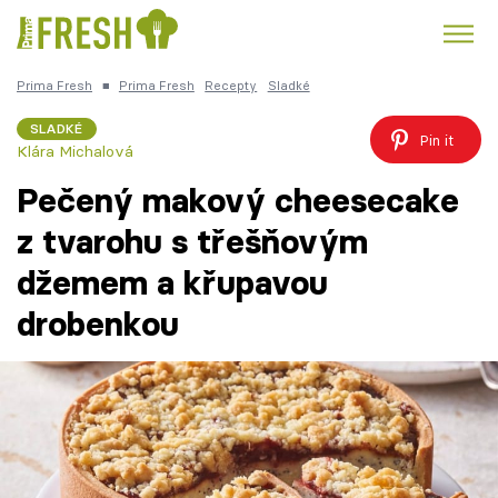
Prima Fresh
■
Prima Fresh
Recepty
Sladké
Kuře
Polévky k večeři
Rychlé večeře
Trendy:
SLADKÉ
Pin it
Klára Michalová
Česká kuchyně
Čokoláda
Pečený makový cheesecake
z tvarohu s třešňovým
džemem a křupavou
Témata
drobenkou
Recepty
Články
TV Program