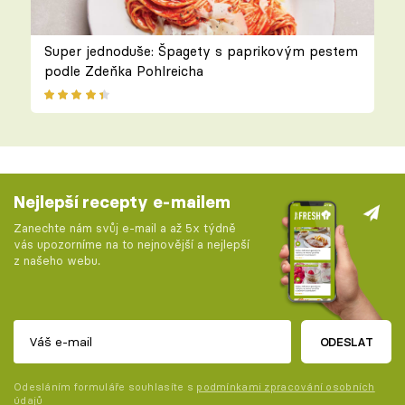
Super jednoduše: Špagety s paprikovým pestem
podle Zdeňka Pohlreicha
Nejlepší recepty e-mailem
Zanechte nám svůj e-mail a až 5x týdně
vás upozorníme na to nejnovější a nejlepší
z našeho webu.
ODESLAT
Odesláním formuláře souhlasíte s
podmínkami zpracování osobních
údajů