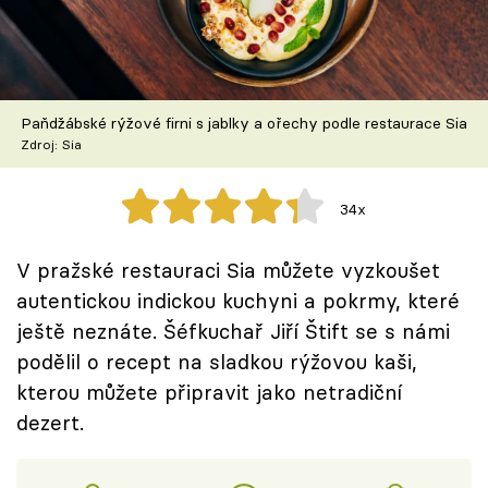
Škola vaření
Recepty z TV
Paňdžábské rýžové firni s jablky a ořechy podle restaurace Sia
Speciál: Cuketa
Zdroj: Sia
Těhotnej kuchař
34x
Sledujte prima+
V pražské restauraci Sia můžete vyzkoušet
autentickou indickou kuchyni a pokrmy, které
Přihlášení
ještě neznáte. Šéfkuchař Jiří Štift se s námi
podělil o recept na sladkou rýžovou kaši,
Sledujte nás
kterou můžete připravit jako netradiční
dezert.