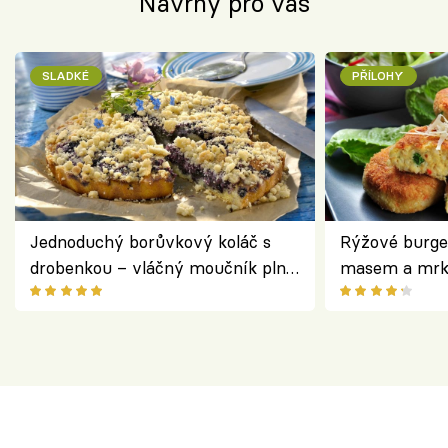
Návrhy pro vás
SLADKÉ
PŘÍLOHY
Jednoduchý borůvkový koláč s
Rýžové burge
drobenkou – vláčný moučník plný
masem a mrk
ovoce
salátem – leh