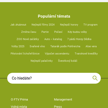
Populární témata
Jak zhubnout
Nejlepší filmy 2024
Nejlepší horory
TV program
Změna času
Partie
Počasí
Kdy budou volby
ZOO Nové začátky
Auto – katalog
7 pádů Honzy Dědka
Volby 2025
Svařené víno
Tatarák podle Pohlreicha
Aloe vera
Pěstování lichořeřišnice
Výpočet ascendentu
Tvarohové knedlíky
Nejlepší palačinky
Švestkový koláč
O FTV Prima
Management
Volná místa
Press