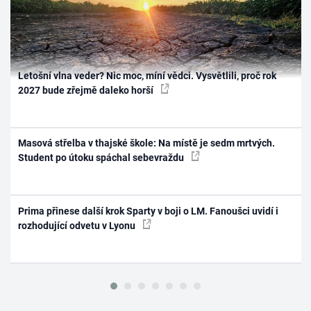
Letošní vlna veder? Nic moc, míní vědci. Vysvětlili, proč rok
2027 bude zřejmě daleko horší
Masová střelba v thajské škole: Na místě je sedm mrtvých.
Student po útoku spáchal sebevraždu
Prima přinese další krok Sparty v boji o LM. Fanoušci uvidí i
rozhodující odvetu v Lyonu