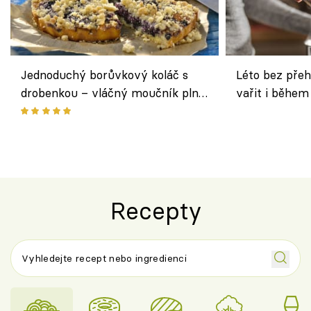
Jednoduchý borůvkový koláč s
Léto bez přeh
drobenkou – vláčný moučník plný
vařit i během
ovoce
Recepty