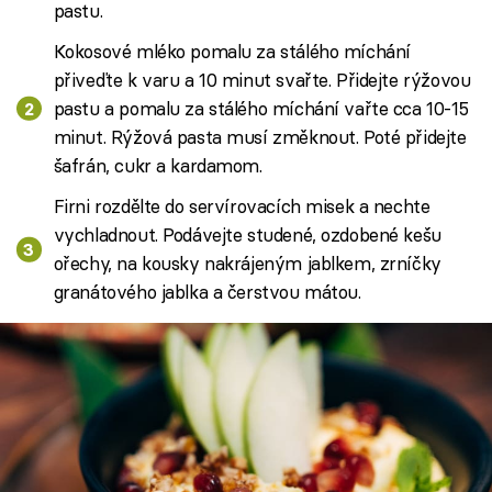
pastu.
Kokosové mléko pomalu za stálého míchání
přiveďte k varu a 10 minut svařte. Přidejte rýžovou
pastu a pomalu za stálého míchání vařte cca 10-15
minut. Rýžová pasta musí změknout. Poté přidejte
šafrán, cukr a kardamom.
Firni rozdělte do servírovacích misek a nechte
vychladnout. Podávejte studené, ozdobené kešu
ořechy, na kousky nakrájeným jablkem, zrníčky
granátového jablka a čerstvou mátou.