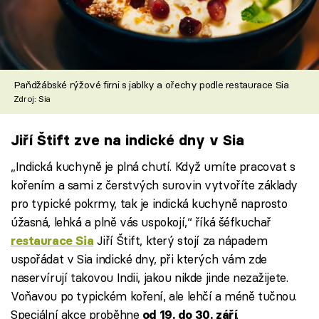
Paňdžábské rýžové firni s jablky a ořechy podle restaurace Sia
Zdroj: Sia
Jiří Štift zve na indické dny v Sia
„Indická kuchyně je plná chutí. Když umíte pracovat s
kořením a sami z čerstvých surovin vytvoříte základy
pro typické pokrmy, tak je indická kuchyně naprosto
úžasná, lehká a plně vás uspokojí,“ říká šéfkuchař
Jiří Štift, který stojí za nápadem
restaurace Sia
uspořádat v Sia indické dny, při kterých vám zde
naservírují takovou Indii, jakou nikde jinde nezažijete.
Voňavou po typickém koření, ale lehčí a méně tučnou.
Speciální akce proběhne
.
od 19. do 30. září