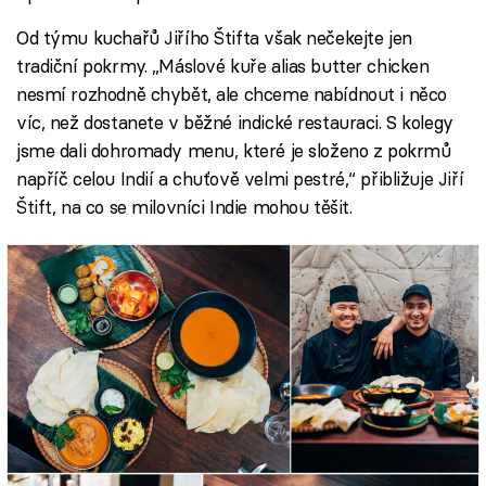
Od týmu kuchařů Jiřího Štifta však nečekejte jen
tradiční pokrmy. „Máslové kuře alias butter chicken
nesmí rozhodně chybět, ale chceme nabídnout i něco
víc, než dostanete v běžné indické restauraci. S kolegy
jsme dali dohromady menu, které je složeno z pokrmů
napříč celou Indií a chuťově velmi pestré,“ přibližuje Jiří
Štift, na co se milovníci Indie mohou těšit.