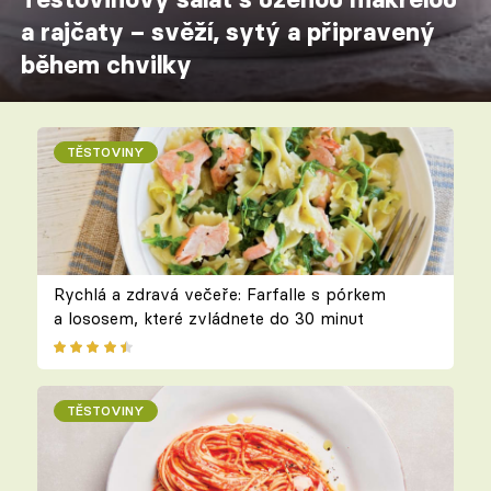
a rajčaty – svěží, sytý a připravený
během chvilky
TĚSTOVINY
Rychlá a zdravá večeře: Farfalle s pórkem
a lososem, které zvládnete do 30 minut
TĚSTOVINY