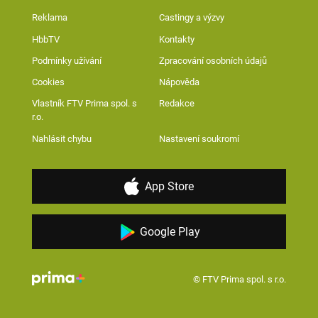
Reklama
Castingy a výzvy
HbbTV
Kontakty
Podmínky užívání
Zpracování osobních údajů
Cookies
Nápověda
Vlastník FTV Prima spol. s
Redakce
r.o.
Nahlásit chybu
Nastavení soukromí
App Store
Google Play
© FTV Prima spol. s r.o.