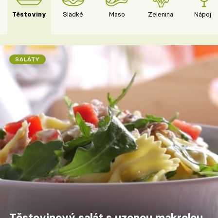
Těstoviny
Sladké
Maso
Zelenina
Nápoje
SALÁTY
Těstovinový salát s uzenou makrelou