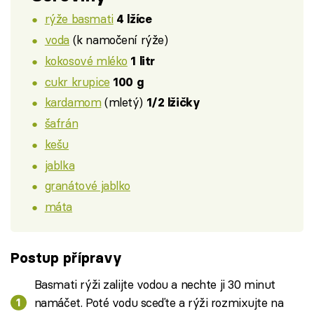
rýže basmati
4 lžíce
voda
(k namočení rýže)
kokosové mléko
1 litr
cukr krupice
100 g
kardamom
(mletý)
1/2 lžičky
šafrán
kešu
jablka
granátové jablko
máta
Postup přípravy
Basmati rýži zalijte vodou a nechte ji 30 minut
namáčet. Poté vodu sceďte a rýži rozmixujte na