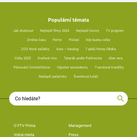
Populární témata
Jak zhubnout
Nejlepší filmy 2024
Nejlepší horory
TV program
Změna času
Partie
Počasí
Kdy budou volby
ZOO Nové začátky
Auto – katalog
7 pádů Honzy Dědka
Volby 2025
Svařené víno
Tatarák podle Pohlreicha
Aloe vera
Pěstování lichořeřišnice
Výpočet ascendentu
Tvarohové knedlíky
Nejlepší palačinky
Švestkový koláč
O FTV Prima
Management
Volná místa
Press