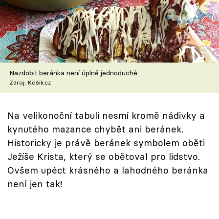
Škola vaření
Recepty z TV
Speciál: Cuketa
Nazdobit beránka není úplně jednoduché
Těhotnej kuchař
Zdroj: Košík.cz
Sledujte prima+
Na velikonoční tabuli nesmí kromě nádivky a
kynutého mazance chybět ani beránek.
Přihlášení
Historicky je právě beránek symbolem oběti
Ježíše Krista, který se obětoval pro lidstvo.
Ovšem upéct krásného a lahodného beránka
Sledujte nás
není jen tak!