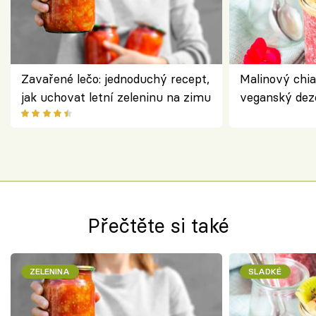
Zavařené lečo: jednoduchý recept,
Malinový chi
jak uchovat letní zeleninu na zimu
veganský dez
ořechů
Přečtěte si také
ZELENINA
SLADKÉ