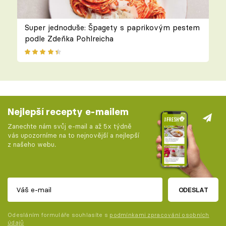
Super jednoduše: Špagety s paprikovým pestem
podle Zdeňka Pohlreicha
Nejlepší recepty e-mailem
Zanechte nám svůj e-mail a až 5x týdně
vás upozorníme na to nejnovější a nejlepší
z našeho webu.
ODESLAT
Odesláním formuláře souhlasíte s
podmínkami zpracování osobních
údajů