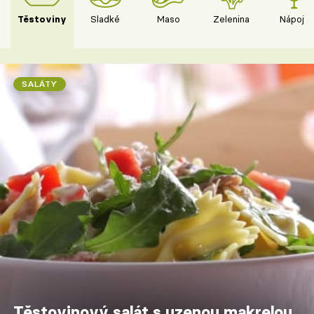
Těstoviny
Sladké
Maso
Zelenina
Nápoje
SALÁTY
Těstovinový salát s uzenou makrelou