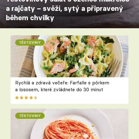
a rajčaty – svěží, sytý a připravený
během chvilky
TĚSTOVINY
Rychlá a zdravá večeře: Farfalle s pórkem
a lososem, které zvládnete do 30 minut
TĚSTOVINY