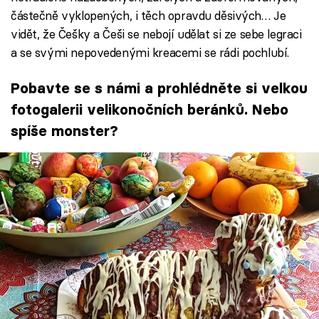
částečně vyklopených, i těch opravdu děsivých… Je
vidět, že Češky a Češi se nebojí udělat si ze sebe legraci
a se svými nepovedenými kreacemi se rádi pochlubí.
Pobavte se s námi a prohlédněte si velkou
fotogalerii velikonočních beránků. Nebo
spíše monster?