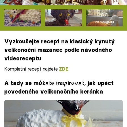
29 fotografií
Vyzkoušejte recept na klasický kynutý
velikonoční mazanec podle návodného
videoreceptu
Kompletní recept najdete
ZDE
Failed to fetch
A tady se můžete inspirovat, jak upéct
povedeného velikonočního beránka