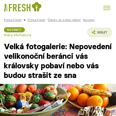
Prima Fresh
■
Prima Fresh
Články ze světa vaření
Novinky
Kuře
Polévky k večeři
Rychlé večeře
Trendy:
NOVINKY
SDÍLET
Klára Michalová
Česká kuchyně
Čokoláda
Velká fotogalerie: Nepovedení
velikonoční beránci vás
královsky pobaví nebo vás
Témata
budou strašit ze sna
Recepty
Články
TV Program