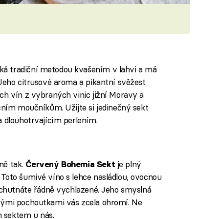
ká tradiční metodou kvašením v lahvi a má
 Jeho citrusové aroma a pikantní svěžest
ch vín z vybraných vinic jižní Moravy a
očním moučníkům. Užijte si jedinečný sekt
a dlouhotrvajícím perlením.
ně tak.
je plný
Červený Bohemia Sekt
Toto šumivé víno s lehce nasládlou, ovocnou
vychutnáte řádně vychlazené. Jeho smyslná
vými pochoutkami vás zcela ohromí. Ne
 sektem u nás.