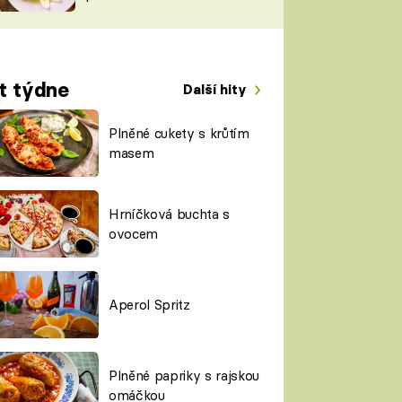
TORKY
ESH
t týdne
Další hity
Plněné cukety s krůtím
masem
Hrníčková buchta s
ovocem
Aperol Spritz
Plněné papriky s rajskou
omáčkou