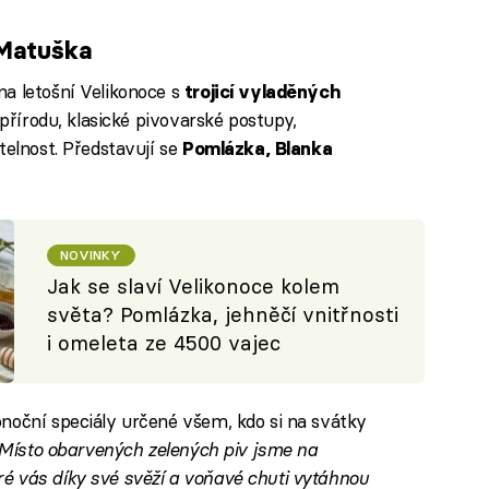
 Matuška
a letošní Velikonoce s
trojicí vyladěných
 přírodu, klasické pivovarské postupy,
telnost. Představují se
Pomlázka, Blanka
NOVINKY
Jak se slaví Velikonoce kolem
světa? Pomlázka, jehněčí vnitřnosti
i omeleta ze 4500 vajec
noční speciály určené všem, kdo si na svátky
Místo obarvených zelených piv jsme na
které vás díky své svěží a voňavé chuti vytáhnou