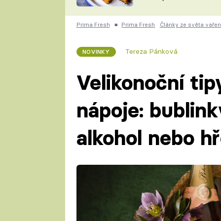
skvělý způsob, jak
ZDENĚK
zpracovat přerostlé
ČESKO NA TALÍŘI
cukety
POHLREICH
Prima Fresh
■
Prima Fresh
Články ze světa vařen
KAROLÍNA,
JAROSLAV SAPÍK
DOMÁCÍ
Tereza Pánková
NOVINKY
KUCHAŘKA
KAROLÍNA
KAMBERSKÁ
Velikonoční tip
nápoje: bublinky
alkohol nebo hř