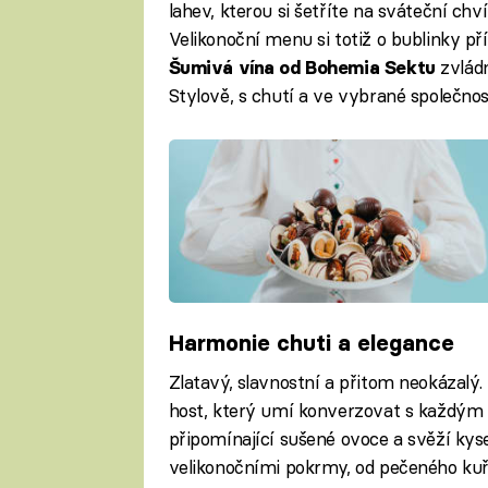
lahev, kterou si šetříte na sváteční chví
Velikonoční menu si totiž o bublinky př
zvládn
Šumivá vína od Bohemia Sektu
Stylově, s chutí a ve vybrané společnost
Harmonie chuti a elegance
Zlatavý, slavnostní a přitom neokázalý.
host, který umí konverzovat s každým 
připomínající sušené ovoce a svěží kyse
velikonočními pokrmy, od pečeného kuře