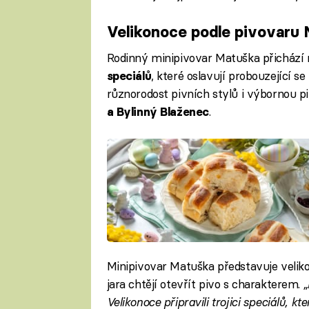
Velikonoce podle pivovaru
Rodinný minipivovar Matuška přichází n
, které oslavují probouzející se
speciálů
různorodost pivních stylů i výbornou pi
.
a Bylinný Blaženec
Minipivovar Matuška představuje veliko
jara chtějí otevřít pivo s charakterem. ​​
„
Velikonoce připravili trojici speciálů, 