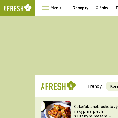
Menu
Recepty
Články
T
Oblíbené
Přílohy
recepty
HRANOLKY
HOUBY
KNEDLÍKY
DÝNĚ
KAŠE
RYCHLOVKY
Trendy:
Kuř
Populární
Videorecept
Cukeťák aneb cuketový
nákyp na plech
kuchaři
s uzeným masem –
TEĎ VAŘÍ ŠÉF!