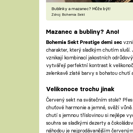
Bublinky a mazanec? Může být!
Zdroj: Bohemia Sekt
Mazanec a bubliny? Ano!
vzni
Bohemia Sekt Prestige demi sec
charakter, který sladkým chutím sluší.
vznikají kombinací jakostních odrůdový
vytvářejí perfektní kontrast k velikon
zelenkavě zlaté barvy s bohatou chutí 
Velikonoce trochu jinak
Červený sekt na svátečním stole? Přes
chuťové harmonie a jemné, svěží vůně. 
chutí s jemnou tříslovinou si nejlépe 
souhra se sladkými dezerty a čokoládo
náhodou je nejprodávanějším červeným