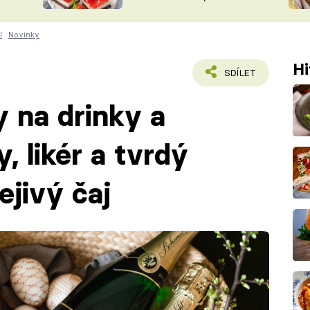
nepotřebujete troubu
ŠÉFREDAK
VYCHYTÁVKY
í
Novinky
SOUTĚŽ FR
NA NÁKUPECH
ČASOPIS
Hi
SDÍLET
y na drinky a
, likér a tvrdý
ejivý čaj