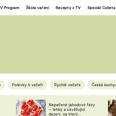
V Program
Škola vaření
Recepty z TV
Speciál: Cuketa
Polévky
Saláty
ČESKÁ KLASIKA
TĚSTOVIN
SILNÉ VÝVARY
SLADKÉ
KRÉMOVÉ
BEZMASÁ J
e
Polévky k večeři
Rychlé večeře
Česká kuchy
y
Tipy a triky
Novink
Nepečené jahodové řezy
– lehký a osvěžující
dezert, na který
KAM ZA JÍDLEM
BLOG