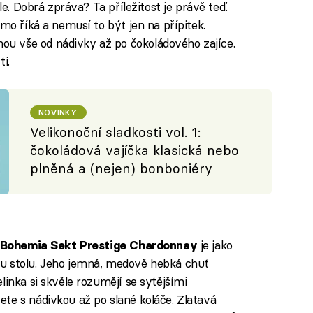
le. Dobrá zpráva? Ta příležitost je právě teď.
ímo říká a nemusí to být jen na přípitek.
ou vše od nádivky až po čokoládového zajíce.
i.
NOVINKY
Velikonoční sladkosti vol. 1:
čokoládová vajíčka klasická nebo
plněná a (nejen) bonboniéry
je jako
Bohemia Sekt Prestige Chardonnay
u stolu. Jeho jemná, medově hebká chuť
linka si skvěle rozumějí se sytějšími
te s nádivkou až po slané koláče. Zlatavá