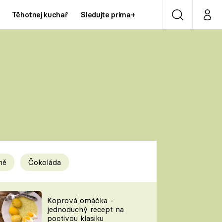
Těhotnej kuchař
Sledujte prima+
Vyhledávání
Můj p
Prima+
Y
CNN Prima NEWS
Prima ZOOM
ÍDLA
Prima LIVING
Prima Ženy
ně
Čokoláda
Prima LAJK
y
Koprová omáčka -
jednoduchý recept na
Sledujte nás
poctivou klasiku