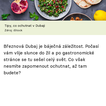
Škola vaření
Recepty z TV
Tipy, co ochutnat v Dubaji
Speciál: Cuketa
Zdroj: iStock
Těhotnej kuchař
Březnová Dubaj je báječná záležitost. Počasí
Sledujte prima+
vám vlije slunce do žil a po gastronomické
stránce se tu sešel celý svět. Co však
Přihlášení
nesmíte zapomenout ochutnat, až tam
budete?
Sledujte nás