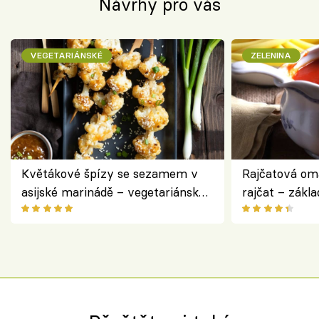
Návrhy pro vás
VEGETARIÁNSKÉ
ZELENINA
Květákové špízy se sezamem v
Rajčatová om
asijské marinádě – vegetariánská
rajčat – zákla
chuťovka z grilu