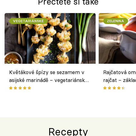
Přečtěte si také
VEGETARIÁNSKÉ
ZELENINA
Květákové špízy se sezamem v
Rajčatová om
asijské marinádě – vegetariánská
rajčat – zákla
chuťovka z grilu
Recepty