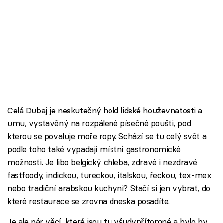
Celá Dubaj je neskutečný hold lidské houževnatosti a
umu, vystavěný na rozpálené písečné poušti, pod
kterou se povaluje moře ropy. Schází se tu celý svět a
podle toho také vypadají místní gastronomické
možnosti. Je libo belgický chleba, zdravé i nezdravé
fastfoody, indickou, tureckou, italskou, řeckou, tex-mex
nebo tradiční arabskou kuchyni? Stačí si jen vybrat, do
které restaurace se zrovna dneska posadíte.
Je ale pár věcí, které jsou tu všudypřítomné a bylo by