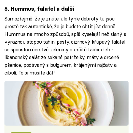
5. Hummus, falafel a další
Samozřejmě, že je znáte, ale tyhle dobroty tu jsou
prostě tak autentické, že je budete chtít jíst denně.
Hummus na mnoho způsobů, spíš kyselejší než slaný, s
výraznou stopou tahini pasty, cizrnový křupavý falafel
se spoustou čerstvé zeleniny a určitě tabbouleh -
libanonský salát ze sekané petrželky, máty a drcené
pšenice, podávaný s bulgurem, krájenými rajčaty a
cibulí. To si musíte dát!