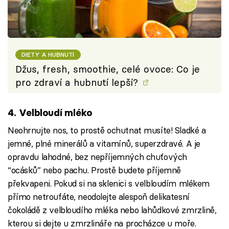
DIETY A HUBNUTÍ
Džus, fresh, smoothie, celé ovoce: Co je
pro zdraví a hubnutí lepší?
4. Velbloudí mléko
Neohrnujte nos, to prostě ochutnat musíte! Sladké a
jemné, plné minerálů a vitamínů, superzdravé. A je
opravdu lahodné, bez nepříjemných chuťových
“ocásků” nebo pachu. Prostě budete příjemně
překvapeni. Pokud si na sklenici s velbloudím mlékem
přímo netroufáte, neodolejte alespoň delikatesní
čokoládě z velbloudího mléka nebo lahůdkové zmrzlině,
kterou si dejte u zmrzlináře na procházce u moře.