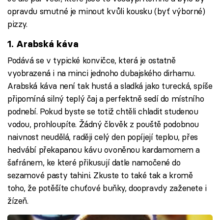
opravdu smutné je minout kvůli kousku (byť výborné)
pizzy.
1. Arabská káva
Podává se v typické konvičce, která je ostatně
vyobrazená i na minci jednoho dubajského dirhamu.
Arabská káva není tak hustá a sladká jako turecká, spíše
připomíná silný teplý čaj a perfektně sedí do místního
podnebí. Pokud byste se totiž chtěli chladit studenou
vodou, prohloupíte. Žádný člověk z pouště podobnou
naivnost neudělá, raději celý den popíjejí teplou, přes
hedvábí překapanou kávu ovoněnou kardamomem a
šafránem, ke které přikusují datle namočené do
sezamové pasty tahini. Zkuste to také tak a kromě
toho, že potěšíte chuťové buňky, doopravdy zaženete i
žízeň.