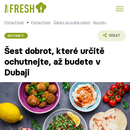
Prima Fresh
■
Prima Fresh
Články ze světa vaření
Novinky
Kuře
Polévky k večeři
Rychlé večeře
Trendy:
NOVINKY
SDÍLET
Česká kuchyně
Čokoláda
Šest dobrot, které určitě
ochutnejte, až budete v
Dubaji
Témata
Recepty
Články
TV Program