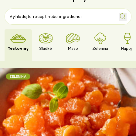
Těstoviny
Sladké
Maso
Zelenina
Nápoje
ZELENINA