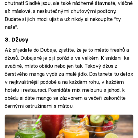
chutnat! Sladké jsou, ale také nádherně šťavnaté, vláčné
až máslové, s neskutečnými chuťovými podtóny.
Budete si jich moci ujíst a už nikdy si nekoupíte “ty
naše”.
3. Džusy
Až přijedete do Dubaje, zjistíte, že je to město freshů a
džusů. Dubajané je pijí pořád a ve velkém. K snídani, ke
svačině, místo obědu nebo jen tak. Takový džus z
čerstvého manga vydá za malé jídlo. Dostanete tu detox
v nejkvalitnější podobě a na každém rohu, v každém
hotelu i restauraci. Posnídáte mix melounu a jahod, k
obědu si dáte mango se zázvorem a večeři zakončíte
černými ostružinami s mátou.