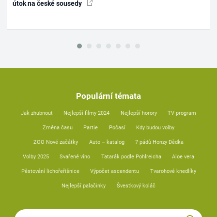
útok na české sousedy
Populární témata
Jak zhubnout
Nejlepší filmy 2024
Nejlepší horory
TV program
Změna času
Partie
Počasí
Kdy budou volby
ZOO Nové začátky
Auto – katalog
7 pádů Honzy Dědka
Volby 2025
Svařené víno
Tatarák podle Pohlreicha
Aloe vera
Pěstování lichořeřišnice
Výpočet ascendentu
Tvarohové knedlíky
Nejlepší palačinky
Švestkový koláč