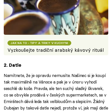
JAK NA TO - TIPY A TRIKY V KUCHYNI
Vyzkoušejte tradiční arabský kávový rituál
2. Datle
Namítnete, že je opravdu nemusíte. Našinec si je koupí
tak maximálně na Vánoce a pak je v únoru vyhodí
seschlé do koše. Pravda, ale ten suchý sladký škvarek,
co se obvykle prodává v českých supermarketech, se v
Emirátech dává leda tak velbloudům a slepicím. Žádný
Dubajan by takové datle nejedl, protože ví, jak mají datle