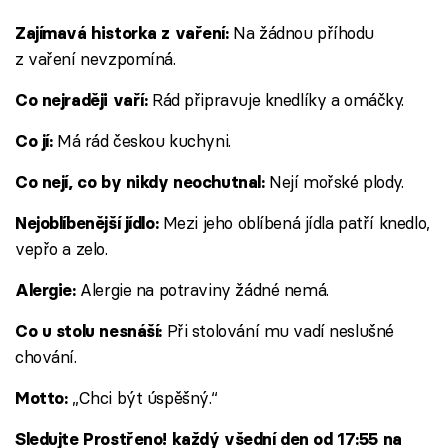
Na žádnou příhodu
Zajímavá historka z vaření:
z vaření nevzpomíná.
Rád připravuje knedlíky a omáčky.
Co nejraději vaří:
Má rád českou kuchyni.
Co jí:
Nejí mořské plody.
Co nejí, co by nikdy neochutnal:
Mezi jeho oblíbená jídla patří knedlo,
Nejoblíbenější jídlo:
vepřo a zelo.
Alergie na potraviny žádné nemá.
Alergie:
Při stolování mu vadí neslušné
Co u stolu nesnáší:
chování.
„Chci být úspěšný.“
Motto:
Sledujte Prostřeno! každý všední den od 17:55 na