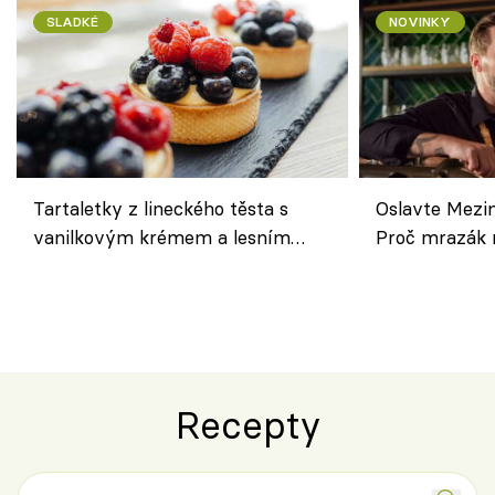
SLADKÉ
NOVINKY
Tartaletky z lineckého těsta s
Oslavte Mezin
vanilkovým krémem a lesním
Proč mrazák n
ovocem podle Bread Society
horku vsadit 
Recepty