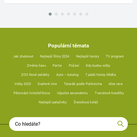
Populární témata
Jak zhubnout
Nejlepší filmy 2024
Nejlepší horory
TV program
Změna času
Partie
Počasí
Kdy budou volby
ZOO Nové začátky
Auto – katalog
7 pádů Honzy Dědka
Volby 2025
Svařené víno
Tatarák podle Pohlreicha
Aloe vera
Pěstování lichořeřišnice
Výpočet ascendentu
Tvarohové knedlíky
Nejlepší palačinky
Švestkový koláč