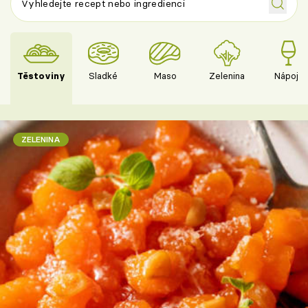
Těstoviny
Sladké
Maso
Zelenina
Nápoje
ZELENINA