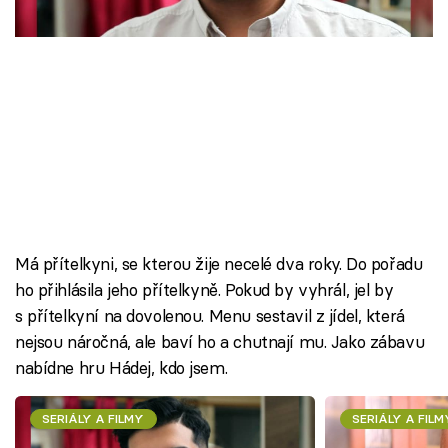
Škola vaření
Recepty z TV
Speciál: Cuketa
Těhotnej kuchař
Sledujte prima+
Má přítelkyni, se kterou žije necelé dva roky. Do pořadu
Přihlášení
ho přihlásila jeho přítelkyně. Pokud by vyhrál, jel by
s přítelkyní na dovolenou. Menu sestavil z jídel, která
nejsou náročná, ale baví ho a chutnají mu. Jako zábavu
Sledujte nás
nabídne hru Hádej, kdo jsem.
SERIÁLY A FILMY
SERIÁLY A FILM