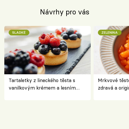
Návrhy pro vás
SLADKÉ
ZELENINA
Tartaletky z lineckého těsta s
Mrkvové těst
vanilkovým krémem a lesním
zdravá a origi
ovocem podle Bread Society
klasiky