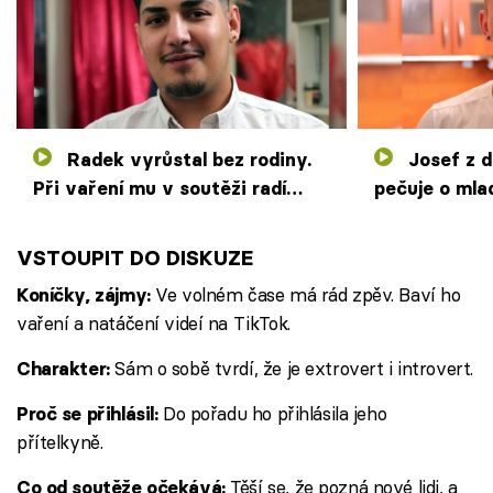
Radek vyrůstal bez rodiny.
Josef z dětského domova
Při vaření mu v soutěži radí
pečuje o mlad
starší partnerka
Kateřina je d
VSTOUPIT DO DISKUZE
Ve volném čase má rád zpěv. Baví ho
Koníčky, zájmy:
vaření a natáčení videí na TikTok.
Sám o sobě tvrdí, že je extrovert i introvert.
Charakter:
Do pořadu ho přihlásila jeho
Proč se přihlásil:
přítelkyně.
Těší se, že pozná nové lidi, a
Co od soutěže očekává: