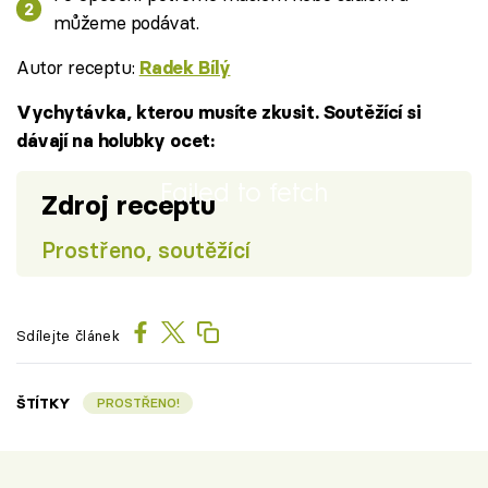
můžeme podávat.
Autor receptu:
Radek Bílý
Vychytávka, kterou musíte zkusit. Soutěžící si
dávají na holubky ocet:
Failed to fetch
Zdroj receptu
Prostřeno, soutěžící
Sdílejte článek
ŠTÍTKY
PROSTŘENO!