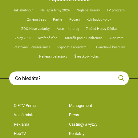
Jak zhubnout
Nejlepší filmy 2024
Nejlepší horory
TV program
Změna času
Partie
Počasí
Kdy budou volby
ZOO Nové začátky
Auto – katalog
7 pádů Honzy Dědka
Volby 2025
Svařené víno
Tatarák podle Pohlreicha
Aloe vera
Pěstování lichořeřišnice
Výpočet ascendentu
Tvarohové knedlíky
Nejlepší palačinky
Švestkový koláč
O FTV Prima
Management
Volná místa
Press
Reklama
Castingy a výzvy
HbbTV
Kontakty