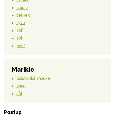
cibule
česnek
rýže
zelí
sůl
pepř
Marikle
polohrubá mouka
voda
sůl
Postup