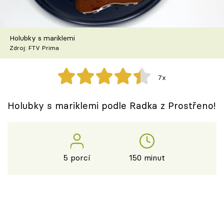
Škola vaření
Recepty z TV
Holubky s mariklemi
Zdroj: FTV Prima
Speciál: Cuketa
7x
Těhotnej kuchař
Holubky s mariklemi podle Radka z Prostřeno!
Sledujte prima+
Přihlášení
5 porcí
150 minut
Sledujte nás