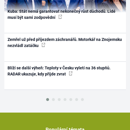
Kuba: Stát nemá garantovat nekonečný růst důchodů. Lidé
musí být sami zodpovědní
Zemřel už před příjezdem záchranářů. Motorkář na Znojemsku
nezvládl zatáčku
Blíží se další výheň: Teploty v Česku vyletí na 36 stupňů.
RADAR ukazuje, kdy přijde zvrat
Populární témata