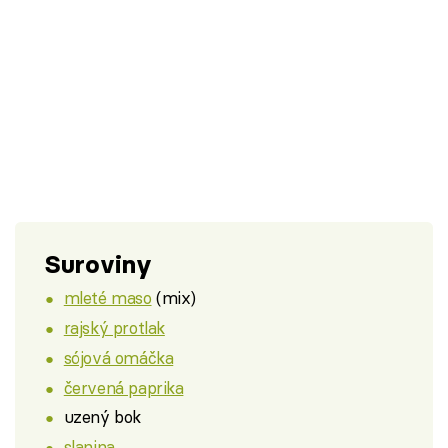
Suroviny
mleté maso
(mix)
rajský protlak
sójová omáčka
červená paprika
uzený bok
slanina