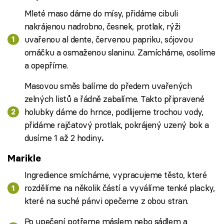
Mleté maso dáme do mísy, přidáme cibuli
nakrájenou nadrobno, česnek, protlak, rýži
uvařenou al dente, červenou papriku, sójovou
omáčku a osmaženou slaninu. Zamícháme, osolíme
a opepříme.
Masovou směs balíme do předem uvařených
zelných listů a řádně zabalíme. Takto připravené
holubky dáme do hrnce, podlijeme trochou vody,
přidáme rajčatový protlak, pokrájený uzený bok a
dusíme 1 až 2 hodiny
.
Marikle
Ingredience smícháme, vypracujeme těsto, které
rozdělíme na několik částí a vyválíme tenké placky,
které na suché pánvi opečeme z obou stran.
Po upečení potřeme máslem nebo sádlem a