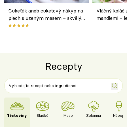
Cukeťák aneb cuketový nákyp na
Vláčný koláč 
plech s uzeným masem – skvělý
mandlemi – l
způsob, jak zpracovat přerostlé
i na oslavu
cukety
Recepty
Těstoviny
Sladké
Maso
Zelenina
Nápoje