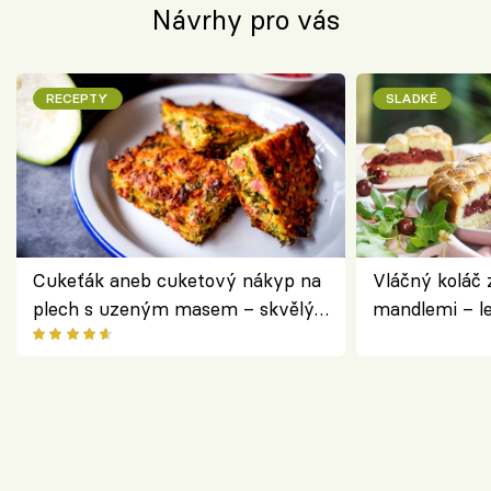
Návrhy pro vás
RECEPTY
SLADKÉ
Cukeťák aneb cuketový nákyp na
Vláčný koláč 
plech s uzeným masem – skvělý
mandlemi – l
způsob, jak zpracovat přerostlé
i na oslavu
cukety