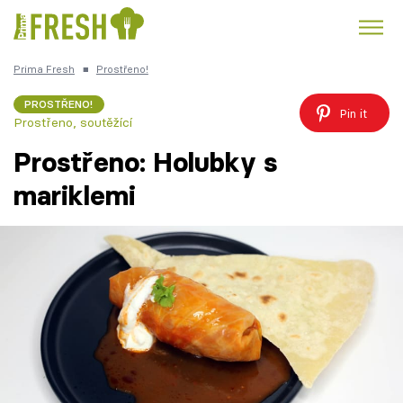
Prima Fresh
■
Prostřeno!
Kuře
Polévky k večeři
Rychlé večeře
Trendy:
PROSTŘENO!
Pin it
Prostřeno, soutěžící
Česká kuchyně
Čokoláda
Prostřeno: Holubky s
mariklemi
Témata
Recepty
Články
TV Program