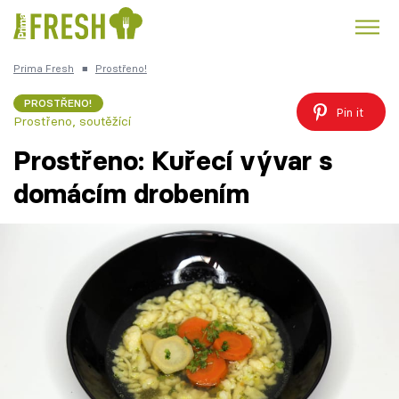
Prima Fresh
■
Prostřeno!
Kuře
Polévky k večeři
Rychlé večeře
Trendy:
PROSTŘENO!
Pin it
Prostřeno, soutěžící
Česká kuchyně
Čokoláda
Prostřeno: Kuřecí vývar s
domácím drobením
Témata
Recepty
Články
TV Program