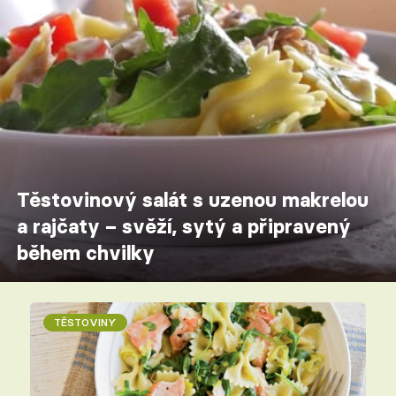
Těstovinový salát s uzenou makrelou
a rajčaty – svěží, sytý a připravený
během chvilky
TĚSTOVINY