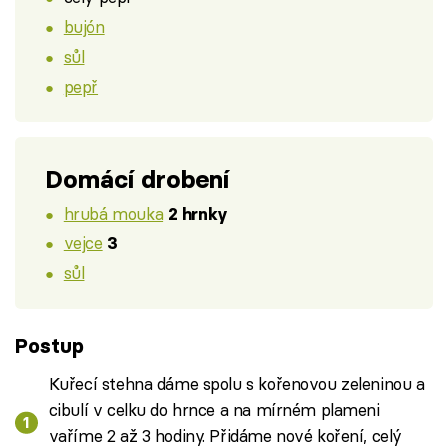
bujón
sůl
pepř
Domácí drobení
hrubá mouka
2 hrnky
vejce
3
sůl
Postup
Kuřecí stehna dáme spolu s kořenovou zeleninou a
cibulí v celku do hrnce a na mírném plameni
vaříme 2 až 3 hodiny. Přidáme nové koření, celý