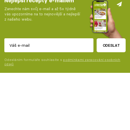
Nejlepší recepty e-mailem
Zanechte nám svůj e-mail a až 5x týdně
vás upozorníme na to nejnovější a nejlepší
z našeho webu.
ODESLAT
Odesláním formuláře souhlasíte s
podmínkami zpracování osobních
údajů