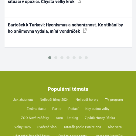
situaci v opozici. Chystá velký krok
Bartošek k Turkovi: Hyenismus a nehoráznost. Ke stíhání by
ho Sněmovna vydala, míní Vondráček
Populární témata
Jak zhubnout
Nejlepší filmy 2024
Nejlepší horory
TV program
Změna času
Partie
Počasí
Kdy budou volby
ZOO Nové začátky
Auto – katalog
7 pádů Honzy Dědka
Volby 2025
Svařené víno
Tatarák podle Pohlreicha
Aloe vera