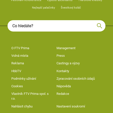
Pěstování lichořeřišnice
Výpočet ascendentu
Tvarohové knedlíky
Nejlepší palačinky
Švestkový koláč
O FTV Prima
Management
Volná místa
Press
Reklama
Castingy a výzvy
HbbTV
Kontakty
Podmínky užívání
Zpracování osobních údajů
Cookies
Nápověda
Vlastník FTV Prima spol. s
Redakce
r.o.
Nahlásit chybu
Nastavení soukromí