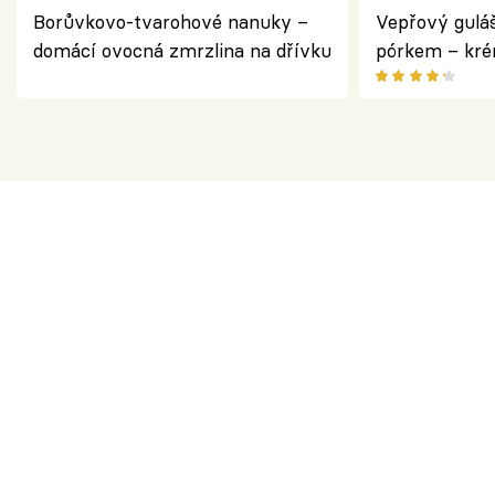
Borůvkovo-tvarohové nanuky –
Vepřový gulá
domácí ovocná zmrzlina na dřívku
pórkem – kr
pokrm z jedn