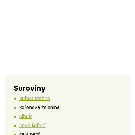
Suroviny
kuřecí stehno
kořenová zelenina
cibule
nové koření
celý pepř