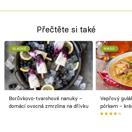
Přečtěte si také
SLADKÉ
MASO
Borůvkovo-tvarohové nanuky –
Vepřový gulá
domácí ovocná zmrzlina na dřívku
pórkem – kr
pokrm z jedn