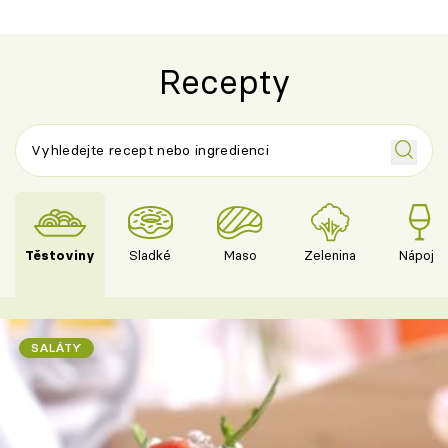
Recepty
Těstoviny
Sladké
Maso
Zelenina
Nápoje
SALÁTY