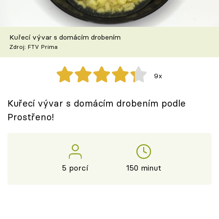
Škola vaření
Recepty z TV
Kuřecí vývar s domácím drobením
Zdroj: FTV Prima
Speciál: Cuketa
9x
Těhotnej kuchař
Kuřecí vývar s domácím drobením podle
Sledujte prima+
Prostřeno!
Přihlášení
5 porcí
150 minut
Sledujte nás