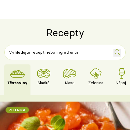
Recepty
Těstoviny
Sladké
Maso
Zelenina
Nápoje
ZELENINA