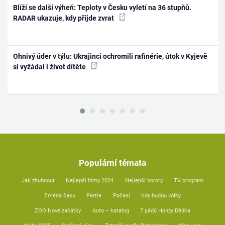
Blíží se další výheň: Teploty v Česku vyletí na 36 stupňů.
RADAR ukazuje, kdy přijde zvrat
Ohnivý úder v týlu: Ukrajinci ochromili rafinérie, útok v Kyjevě
si vyžádal i život dítěte
Populární témata
Jak zhubnout
Nejlepší filmy 2024
Nejlepší horory
TV program
Změna času
Partie
Počasí
Kdy budou volby
ZOO Nové začátky
Auto – katalog
7 pádů Honzy Dědka