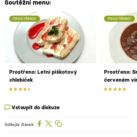
Soutěžní menu:
PROSTŘENO!
PROSTŘENO!
Prostřeno: Letní piškotový
Prostřeno: S
chlebíček
červeném ví
Vstoupit do diskuze
Sdílejte článek