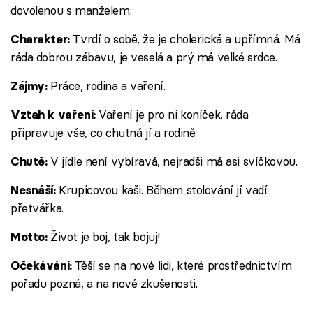
dovolenou s manželem.
Tvrdí o sobě, že je cholerická a upřímná. Má
Charakter:
ráda dobrou zábavu, je veselá a prý má velké srdce.
Práce, rodina a vaření.
Zájmy:
Vaření je pro ni koníček, ráda
Vztah k vaření:
připravuje vše, co chutná jí a rodině.
V jídle není vybíravá, nejradši má asi svíčkovou.
Chutě:
Krupicovou kaši. Během stolování jí vadí
Nesnáší:
přetvářka.
Život je boj, tak bojuj!
Motto:
Těší se na nové lidi, které prostřednictvím
Očekávání:
pořadu pozná, a na nové zkušenosti.