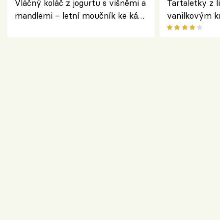
Vláčný koláč z jogurtu s višněmi a
Tartaletky z l
mandlemi – letní moučník ke kávě
vanilkovým k
i na oslavu
ovocem podle