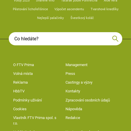
Volby 2025
Svařené víno
Tatarák podle Pohlreicha
Aloe vera
Pěstování lichořeřišnice
Výpočet ascendentu
Tvarohové knedlíky
Nejlepší palačinky
Švestkový koláč
O FTV Prima
Management
Volná místa
Press
Reklama
Castingy a výzvy
HbbTV
Kontakty
Podmínky užívání
Zpracování osobních údajů
Cookies
Nápověda
Vlastník FTV Prima spol. s
Redakce
r.o.