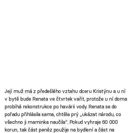
Škola vaření
Recepty z TV
Speciál: Cuketa
Těhotnej kuchař
Sledujte prima+
Přihlášení
Její muž má z předešlého vztahu dceru Kristýnu a u ní
v bytě bude Renata ve čtvrtek vařit, protože u ní doma
Sledujte nás
probíhá rekonstrukce po havárii vody. Renata se do
pořadu přihlásila sama, chtěla prý „ukázat národu, co
všechno ji maminka naučila“. Pokud vyhraje 60 000
korun, tak část peněz použije na bydlení a část na