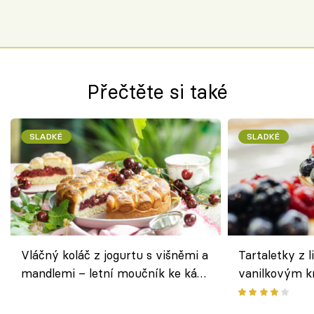
Přečtěte si také
SLADKÉ
SLADKÉ
Vláčný koláč z jogurtu s višněmi a
Tartaletky z l
mandlemi – letní moučník ke kávě
vanilkovým k
i na oslavu
ovocem podle