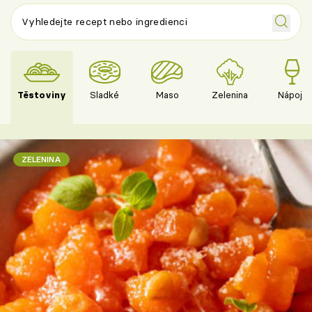
Těstoviny
Sladké
Maso
Zelenina
Nápoje
ZELENINA