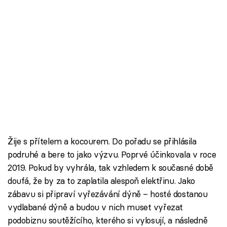
Škola vaření
Recepty z TV
Speciál: Cuketa
Těhotnej kuchař
Sledujte prima+
Přihlášení
Žije s přítelem a kocourem. Do pořadu se přihlásila
podruhé a bere to jako výzvu. Poprvé účinkovala v roce
2019. Pokud by vyhrála, tak vzhledem k současné době
Sledujte nás
doufá, že by za to zaplatila alespoň elektřinu. Jako
zábavu si připraví vyřezávání dýně – hosté dostanou
vydlabané dýně a budou v nich muset vyřezat
podobiznu soutěžícího, kterého si vylosují, a následně