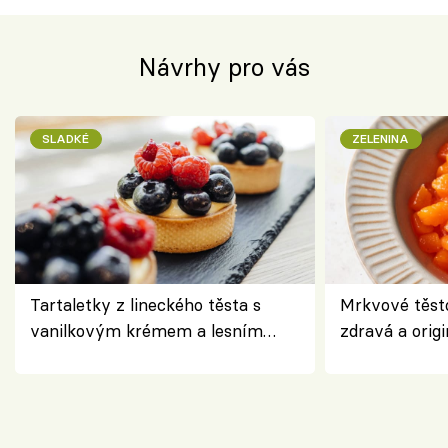
Návrhy pro vás
SLADKÉ
ZELENINA
Tartaletky z lineckého těsta s
Mrkvové těst
vanilkovým krémem a lesním
zdravá a origi
ovocem podle Bread Society
klasiky