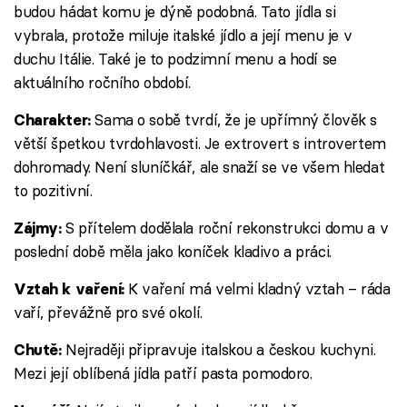
budou hádat komu je dýně podobná. Tato jídla si
vybrala, protože miluje italské jídlo a její menu je v
duchu Itálie. Také je to podzimní menu a hodí se
aktuálního ročního období.
Sama o sobě tvrdí, že je upřímný člověk s
Charakter:
větší špetkou tvrdohlavosti. Je extrovert s introvertem
dohromady. Není sluníčkář, ale snaží se ve všem hledat
to pozitivní.
S přítelem dodělala roční rekonstrukci domu a v
Zájmy:
poslední době měla jako koníček kladivo a práci.
K vaření má velmi kladný vztah – ráda
Vztah k vaření:
vaří, převážně pro své okolí.
Nejraději připravuje italskou a českou kuchyni.
Chutě:
Mezi její oblíbená jídla patří pasta pomodoro.