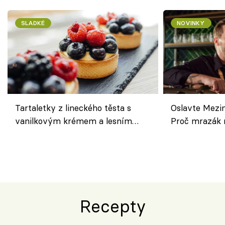
SLADKÉ
NOVINKY
Tartaletky z lineckého těsta s
Oslavte Mezin
vanilkovým krémem a lesním
Proč mrazák n
ovocem podle Bread Society
horku vsadit 
Recepty