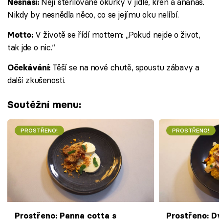
Nejí sterilované okurky v jídle, křen a ananas.
Nesnáší:
Nikdy by nesnědla něco, co se jejímu oku nelíbí.
V životě se řídí mottem: „Pokud nejde o život,
Motto:
tak jde o nic.“
Těší se na nové chutě, spoustu zábavy a
Očekávání:
další zkušenosti.
Soutěžní menu:
PROSTŘENO!
PROSTŘENO!
Prostřeno: Panna cotta s
Prostřeno: D