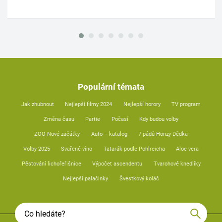
Populární témata
Jak zhubnout
Nejlepší filmy 2024
Nejlepší horory
TV program
Změna času
Partie
Počasí
Kdy budou volby
ZOO Nové začátky
Auto – katalog
7 pádů Honzy Dědka
Volby 2025
Svařené víno
Tatarák podle Pohlreicha
Aloe vera
Pěstování lichořeřišnice
Výpočet ascendentu
Tvarohové knedlíky
Nejlepší palačinky
Švestkový koláč