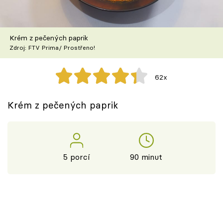
Škola vaření
Recepty z TV
Krém z pečených paprik
Zdroj: FTV Prima/ Prostřeno!
Speciál: Cuketa
62x
Těhotnej kuchař
Krém z pečených paprik
Sledujte prima+
Přihlášení
5 porcí
90 minut
Sledujte nás