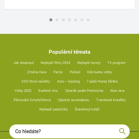
Populární témata
Jak zhubnout
Nejlepší filmy 2024
Nejlepší horory
TV program
Změna času
Partie
Počasí
Kdy budou volby
ZOO Nové začátky
Auto – katalog
7 pádů Honzy Dědka
Volby 2025
Svařené víno
Tatarák podle Pohlreicha
Aloe vera
Pěstování lichořeřišnice
Výpočet ascendentu
Tvarohové knedlíky
Nejlepší palačinky
Švestkový koláč