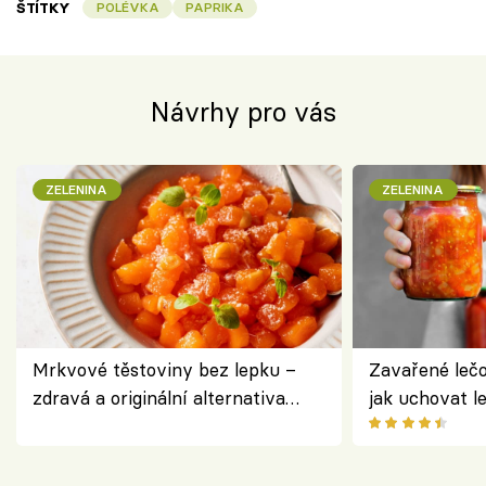
ŠTÍTKY
POLÉVKA
PAPRIKA
Návrhy pro vás
ZELENINA
ZELENINA
Mrkvové těstoviny bez lepku –
Zavařené lečo
zdravá a originální alternativa
jak uchovat l
klasiky