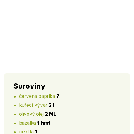
Suroviny
červená paprika
7
kuřecí vývar
2 l
olivový olej
2 ML
bazalka
1 hrst
ricotta
1