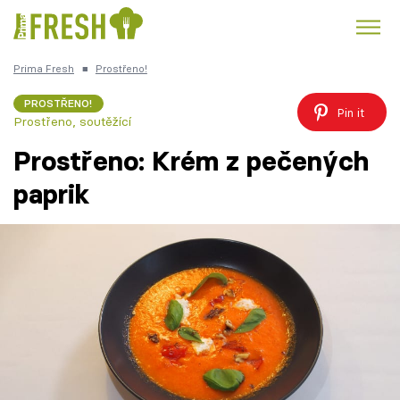
Prima Fresh
■
Prostřeno!
Kuře
Polévky k večeři
Rychlé večeře
Trendy:
PROSTŘENO!
Pin it
Prostřeno, soutěžící
Česká kuchyně
Čokoláda
Prostřeno: Krém z pečených
paprik
Témata
Recepty
Články
TV Program