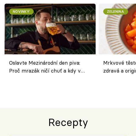
NOVINKY
ZELENINA
Oslavte Mezinárodní den piva:
Mrkvové těst
Proč mrazák ničí chuť a kdy v
zdravá a origi
horku vsadit na šnyt?
klasiky
Recepty