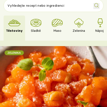
Těstoviny
Sladké
Maso
Zelenina
Nápoje
ZELENINA