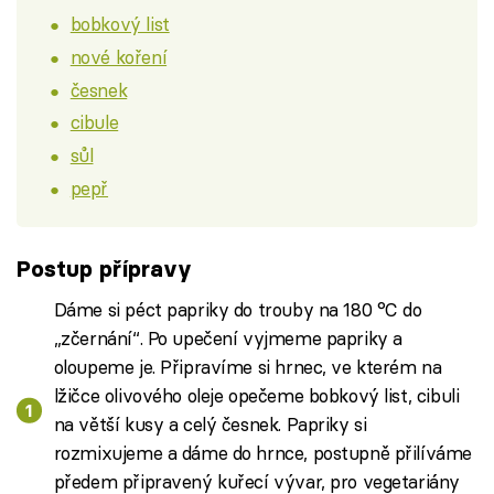
bobkový list
nové koření
česnek
cibule
sůl
pepř
Postup přípravy
Dáme si péct papriky do trouby na 180 °C do
„zčernání“. Po upečení vyjmeme papriky a
oloupeme je. Připravíme si hrnec, ve kterém na
lžičce olivového oleje opečeme bobkový list, cibuli
na větší kusy a celý česnek. Papriky si
rozmixujeme a dáme do hrnce, postupně přilíváme
předem připravený kuřecí vývar, pro vegetariány