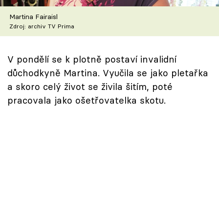
Škola vaření
Martina Fairaisl
Zdroj: archiv TV Prima
Recepty z TV
Speciál: Cuketa
V pondělí se k plotně postaví invalidní
důchodkyně Martina. Vyučila se jako pletařka
Těhotnej kuchař
a skoro celý život se živila šitím, poté
pracovala jako ošetřovatelka skotu.
Sledujte prima+
Přihlášení
Sledujte nás