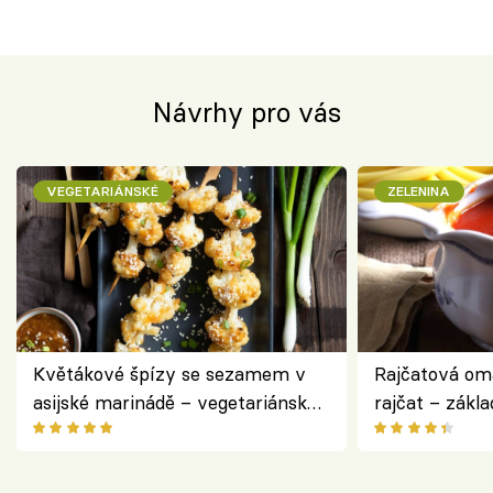
Návrhy pro vás
VEGETARIÁNSKÉ
ZELENINA
Květákové špízy se sezamem v
Rajčatová om
asijské marinádě – vegetariánská
rajčat – zákla
chuťovka z grilu