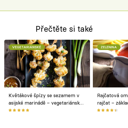
Přečtěte si také
VEGETARIÁNSKÉ
ZELENINA
Květákové špízy se sezamem v
Rajčatová om
asijské marinádě – vegetariánská
rajčat – zákla
chuťovka z grilu