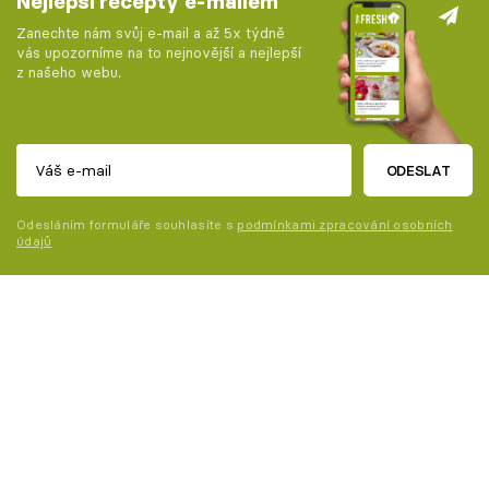
Nejlepší recepty e-mailem
Zanechte nám svůj e-mail a až 5x týdně
vás upozorníme na to nejnovější a nejlepší
z našeho webu.
ODESLAT
Odesláním formuláře souhlasíte s
podmínkami zpracování osobních
údajů