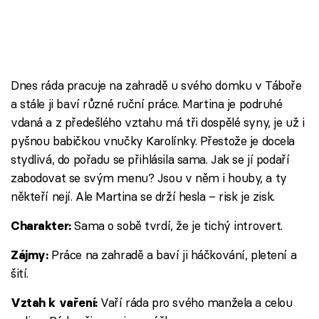
Dnes ráda pracuje na zahradě u svého domku v Táboře
a stále ji baví různé ruční práce. Martina je podruhé
vdaná a z předešlého vztahu má tři dospělé syny, je už i
pyšnou babičkou vnučky Karolínky. Přestože je docela
stydlivá, do pořadu se přihlásila sama. Jak se jí podaří
zabodovat se svým menu? Jsou v něm i houby, a ty
někteří nejí. Ale Martina se drží hesla – risk je zisk.
Sama o sobě tvrdí, že je tichý introvert.
Charakter:
Práce na zahradě a baví ji háčkování, pletení a
Zájmy:
šití.
Vaří ráda pro svého manžela a celou
Vztah k vaření: