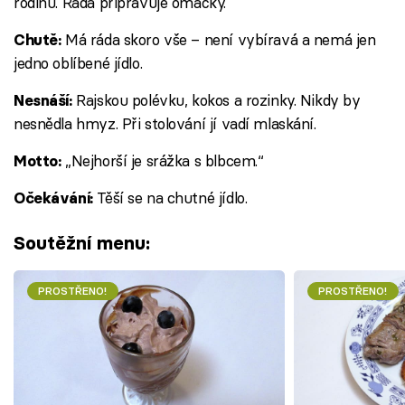
rodinu. Ráda připravuje omáčky.
Má ráda skoro vše – není vybíravá a nemá jen
Chutě:
jedno oblíbené jídlo.
Rajskou polévku, kokos a rozinky. Nikdy by
Nesnáší:
nesnědla hmyz. Při stolování jí vadí mlaskání.
„Nejhorší je srážka s blbcem.“
Motto:
Těší se na chutné jídlo.
Očekávání:
Soutěžní menu:
PROSTŘENO!
PROSTŘENO!