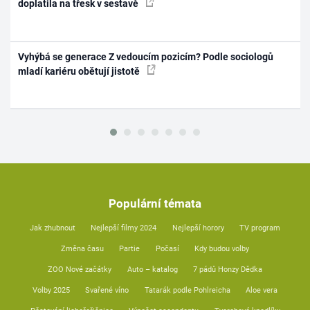
doplatila na třesk v sestavě
Vyhýbá se generace Z vedoucím pozicím? Podle sociologů
mladí kariéru obětují jistotě
Populární témata
Jak zhubnout
Nejlepší filmy 2024
Nejlepší horory
TV program
Změna času
Partie
Počasí
Kdy budou volby
ZOO Nové začátky
Auto – katalog
7 pádů Honzy Dědka
Volby 2025
Svařené víno
Tatarák podle Pohlreicha
Aloe vera