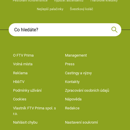
Pěstování lichořeřišnice
Výpočet ascendentu
Tvarohové knedlíky
Nejlepší palačinky
Švestkový koláč
O FTV Prima
Management
Volná místa
Press
Reklama
Castingy a výzvy
HbbTV
Kontakty
Podmínky užívání
Zpracování osobních údajů
Cookies
Nápověda
Vlastník FTV Prima spol. s
Redakce
r.o.
Nahlásit chybu
Nastavení soukromí