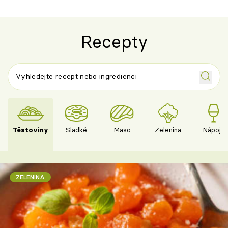
Recepty
Těstoviny
Sladké
Maso
Zelenina
Nápoje
ZELENINA