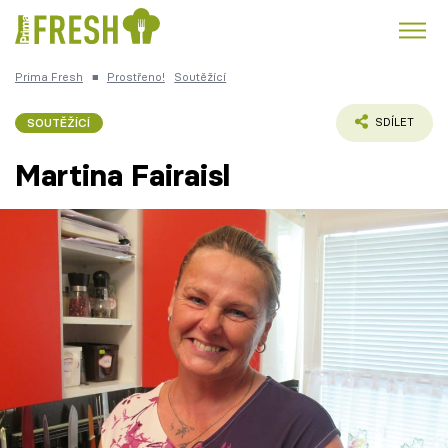
Prima Fresh
■
Prostřeno!
Soutěžící
Kuře
Polévky k večeři
Rychlé večeře
Trendy:
SOUTĚŽÍCÍ
SDÍLET
Česká kuchyně
Čokoláda
Martina Fairaisl
Témata
Recepty
Články
TV Program