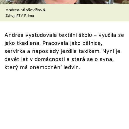
Škola vaření
Andrea Miloševičová
Zdroj: FTV Prima
Recepty z TV
Speciál: Cuketa
Andrea vystudovala textilní školu – vyučila se
jako tkadlena. Pracovala jako dělnice,
Těhotnej kuchař
servírka a naposledy jezdila taxíkem. Nyní je
devět let v domácnosti a stará se o syna,
Sledujte prima+
který má onemocnění ledvin.
Přihlášení
Sledujte nás