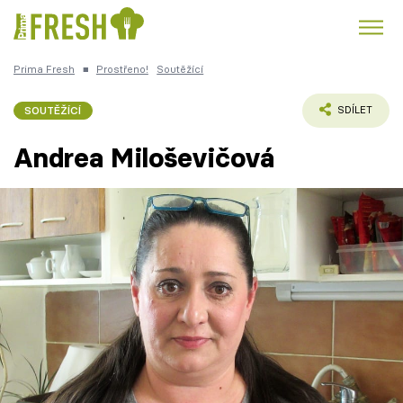
Prima Fresh
■
Prostřeno!
Soutěžící
Kuře
Polévky k večeři
Rychlé večeře
Trendy:
SOUTĚŽÍCÍ
SDÍLET
Česká kuchyně
Čokoláda
Andrea Miloševičová
Témata
Recepty
Články
TV Program