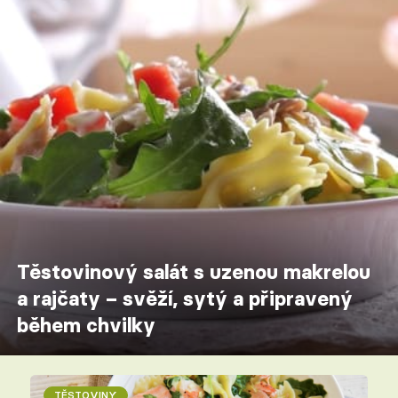
Těstovinový salát s uzenou makrelou
a rajčaty – svěží, sytý a připravený
během chvilky
TĚSTOVINY