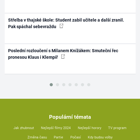
Střelba v thajské škole: Student zabil učitele a další zranil.
Pak spáchal sebevraždu
Poslední rozloučení s Milanem Knížákem: Smuteční řec
pronesou Klaus i Klempíř
Populární témata
Jak zhubnout
Nejlepší filmy 2024
Nejlepší horory
TV program
Změna času
Partie
Počasí
Kdy budou volby