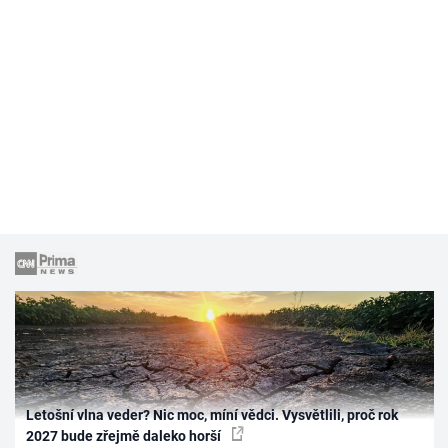
Letošní vlna veder? Nic moc, míní vědci. Vysvětlili, proč rok
2027 bude zřejmě daleko horší