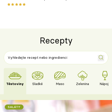
ovoce
Recepty
Těstoviny
Sladké
Maso
Zelenina
Nápoje
SALÁTY