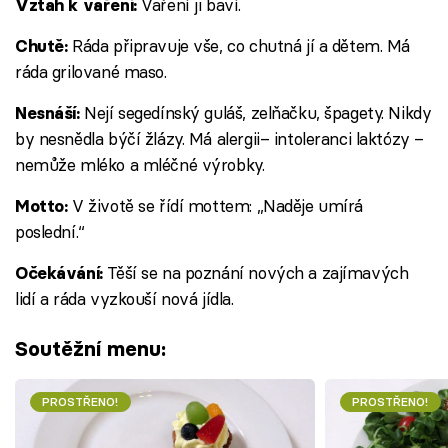
Vaření ji baví.
Vztah k vaření:
Ráda připravuje vše, co chutná jí a dětem. Má
Chutě:
ráda grilované maso.
Nejí segedínský guláš, zelňačku, špagety. Nikdy
Nesnáší:
by nesnědla býčí žlázy. Má alergii– intoleranci laktózy –
nemůže mléko a mléčné výrobky.
V životě se řídí mottem: „Naděje umírá
Motto:
poslední.“
Těší se na poznání nových a zajímavých
Očekávání:
lidí a ráda vyzkouší nová jídla.
Soutěžní menu:
PROSTŘENO!
PROSTŘENO!