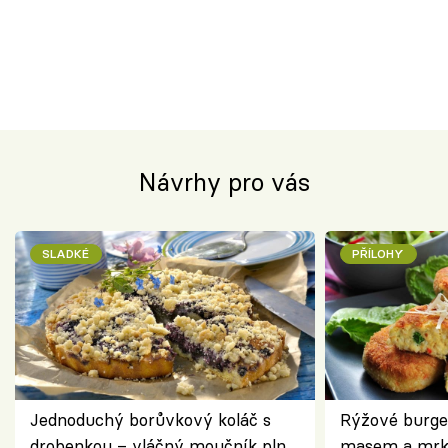
Návrhy pro vás
SLADKÉ
PŘÍLOHY
Jednoduchý borůvkový koláč s
Rýžové burge
drobenkou – vláčný moučník plný
masem a mrk