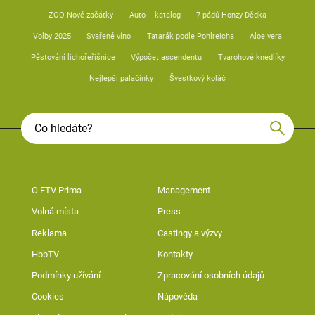
ZOO Nové začátky
Auto – katalog
7 pádů Honzy Dědka
Volby 2025
Svařené víno
Tatarák podle Pohlreicha
Aloe vera
Pěstování lichořeřišnice
Výpočet ascendentu
Tvarohové knedlíky
Nejlepší palačinky
Švestkový koláč
O FTV Prima
Management
Volná místa
Press
Reklama
Castingy a výzvy
HbbTV
Kontakty
Podmínky užívání
Zpracování osobních údajů
Cookies
Nápověda