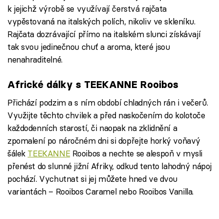
k jejichž výrobě se využívají čerstvá rajčata
vypěstovaná na italských polích, nikoliv ve skleníku.
Rajčata dozrávající přímo na italském slunci získávají
tak svou jedinečnou chuť a aroma, které jsou
nenahraditelné.
Africké dálky s TEEKANNE Rooibos
Přichází podzim a s ním období chladných rán i večerů.
Využijte těchto chvilek a před naskočením do kolotoče
každodenních starostí, či naopak na zklidnění a
zpomalení po náročném dni si dopřejte horký voňavý
šálek
TEEKANNE
Rooibos a nechte se alespoň v mysli
přenést do slunné jižní Afriky, odkud tento lahodný nápoj
pochází. Vychutnat si jej můžete hned ve dvou
variantách – Rooibos Caramel nebo Rooibos Vanilla.