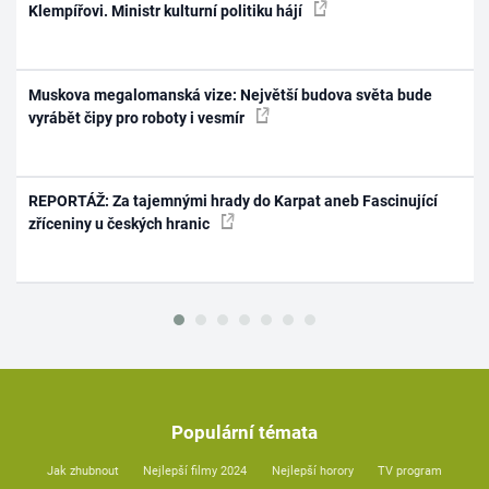
Klempířovi. Ministr kulturní politiku hájí
Muskova megalomanská vize: Největší budova světa bude
vyrábět čipy pro roboty i vesmír
REPORTÁŽ: Za tajemnými hrady do Karpat aneb Fascinující
zříceniny u českých hranic
Populární témata
Jak zhubnout
Nejlepší filmy 2024
Nejlepší horory
TV program