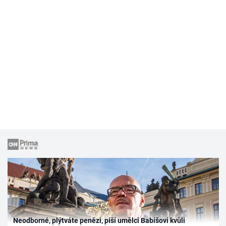
Neodborné, plýtváte penězi, píší umělci Babišovi kvůli