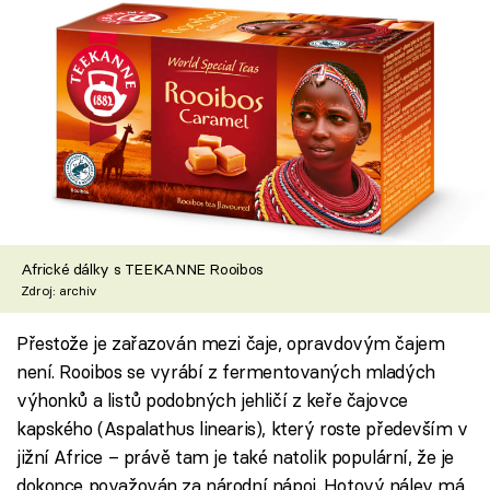
Africké dálky s TEEKANNE Rooibos
Zdroj: archiv
Přestože je zařazován mezi čaje, opravdovým čajem
není. Rooibos se vyrábí z fermentovaných mladých
výhonků a listů podobných jehličí z keře čajovce
kapského (Aspalathus linearis), který roste především v
jižní Africe – právě tam je také natolik populární, že je
dokonce považován za národní nápoj. Hotový nálev má