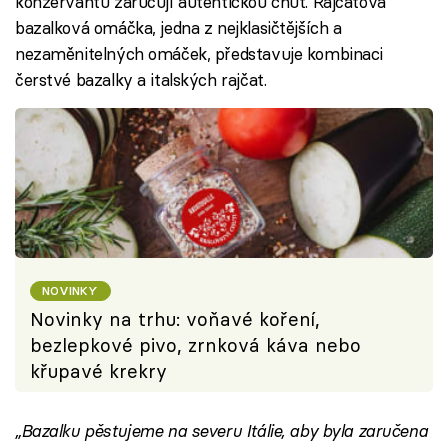
konzervantů zaručují autentickou chuť. Rajčatová
bazalková omáčka, jedna z nejklasičtějších a
nezaměnitelných omáček, představuje kombinaci
čerstvé bazalky a italských rajčat.
NOVINKY
Novinky na trhu: voňavé koření,
bezlepkové pivo, zrnková káva nebo
křupavé krekry
„Bazalku pěstujeme na severu Itálie, aby byla zaručena