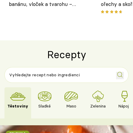
banánu, vloček a tvarohu –
ořechy a skoř
snídaně do skleničky
Recepty
Těstoviny
Sladké
Maso
Zelenina
Nápoje