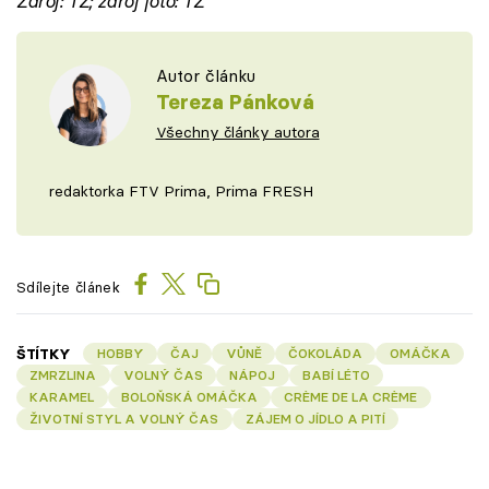
Zdroj: TZ; zdroj foto: TZ
Autor článku
Tereza Pánková
Všechny články autora
redaktorka FTV Prima, Prima FRESH
Sdílejte článek
ŠTÍTKY
HOBBY
ČAJ
VŮNĚ
ČOKOLÁDA
OMÁČKA
ZMRZLINA
VOLNÝ ČAS
NÁPOJ
BABÍ LÉTO
KARAMEL
BOLOŇSKÁ OMÁČKA
CRÈME DE LA CRÈME
ŽIVOTNÍ STYL A VOLNÝ ČAS
ZÁJEM O JÍDLO A PITÍ