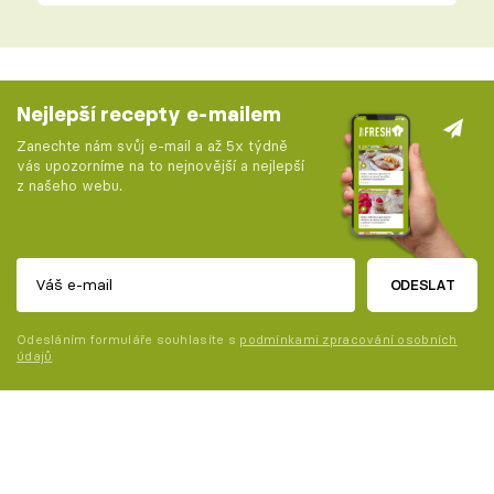
Nejlepší recepty e-mailem
Zanechte nám svůj e-mail a až 5x týdně
vás upozorníme na to nejnovější a nejlepší
z našeho webu.
ODESLAT
Odesláním formuláře souhlasíte s
podmínkami zpracování osobních
údajů