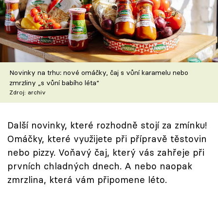
Škola vaření
Recepty z TV
Speciál: Cuketa
Novinky na trhu: nové omáčky, čaj s vůní karamelu nebo
Těhotnej kuchař
zmrzliny „s vůní babího léta“
Zdroj: archiv
Sledujte prima+
Další novinky, které rozhodně stojí za zmínku!
Přihlášení
Omáčky, které využijete při přípravě těstovin
nebo pizzy. Voňavý čaj, který vás zahřeje při
prvních chladných dnech. A nebo naopak
Sledujte nás
zmrzlina, která vám připomene léto.