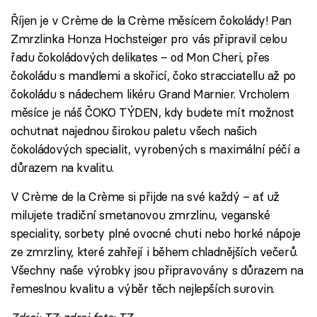
Říjen je v Crème de la Crème měsícem čokolády! Pan
Zmrzlinka Honza Hochsteiger pro vás připravil celou
řadu čokoládových delikates – od Mon Cheri, přes
čokoládu s mandlemi a skořicí, čoko stracciatellu až po
čokoládu s nádechem likéru Grand Marnier. Vrcholem
měsíce je náš ČOKO TÝDEN, kdy budete mít možnost
ochutnat najednou širokou paletu všech našich
čokoládových specialit, vyrobených s maximální péčí a
důrazem na kvalitu.
V Crème de la Crème si přijde na své každý – ať už
milujete tradiční smetanovou zmrzlinu, veganské
speciality, sorbety plné ovocné chuti nebo horké nápoje
ze zmrzliny, které zahřejí i během chladnějších večerů.
Všechny naše výrobky jsou připravovány s důrazem na
řemeslnou kvalitu a výběr těch nejlepších surovin.