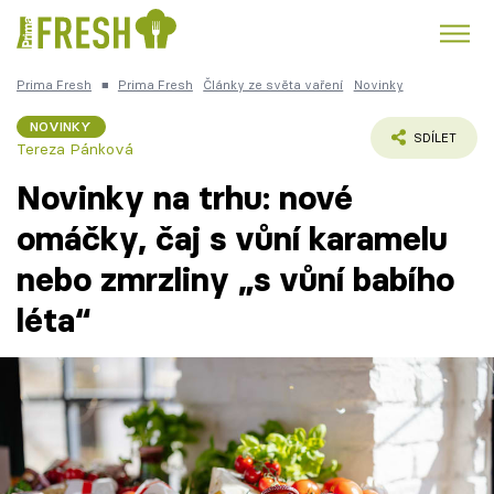
Prima Fresh
■
Prima Fresh
Články ze světa vaření
Novinky
Kuře
Polévky k večeři
Rychlé večeře
Trendy:
NOVINKY
SDÍLET
Tereza Pánková
Česká kuchyně
Čokoláda
Novinky na trhu: nové
omáčky, čaj s vůní karamelu
nebo zmrzliny „s vůní babího
Témata
léta“
Recepty
Články
TV Program