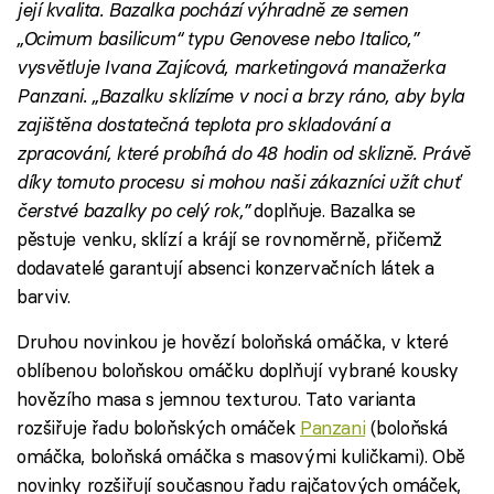
její kvalita. Bazalka pochází výhradně ze semen
„Ocimum basilicum“ typu Genovese nebo Italico,”
vysvětluje Ivana Zajícová, marketingová manažerka
Panzani. „Bazalku sklízíme v noci a brzy ráno, aby byla
zajištěna dostatečná teplota pro skladování a
zpracování, které probíhá do 48 hodin od sklizně. Právě
díky tomuto procesu si mohou naši zákazníci užít chuť
čerstvé bazalky po celý rok,”
doplňuje. Bazalka se
pěstuje venku, sklízí a krájí se rovnoměrně, přičemž
dodavatelé garantují absenci konzervačních látek a
barviv.
Druhou novinkou je hovězí boloňská omáčka, v které
oblíbenou boloňskou omáčku doplňují vybrané kousky
hovězího masa s jemnou texturou. Tato varianta
rozšiřuje řadu boloňských omáček
Panzani
(boloňská
omáčka, boloňská omáčka s masovými kuličkami). Obě
novinky rozšiřují současnou řadu rajčatových omáček,