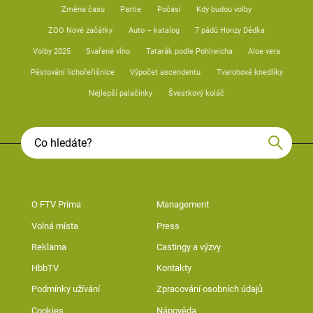
Změna času
Partie
Počasí
Kdy budou volby
ZOO Nové začátky
Auto – katalog
7 pádů Honzy Dědka
Volby 2025
Svařené víno
Tatarák podle Pohlreicha
Aloe vera
Pěstování lichořeřišnice
Výpočet ascendentu
Tvarohové knedlíky
Nejlepší palačinky
Švestkový koláč
O FTV Prima
Management
Volná místa
Press
Reklama
Castingy a výzvy
HbbTV
Kontakty
Podmínky užívání
Zpracování osobních údajů
Cookies
Nápověda