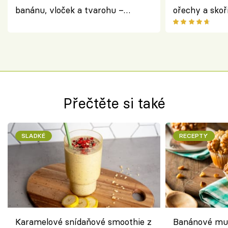
banánu, vloček a tvarohu –
ořechy a skoř
snídaně do skleničky
Přečtěte si také
SLADKÉ
RECEPTY
Karamelové snídaňové smoothie z
Banánové muf