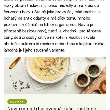
nízký obsah tříslovin, je lehce nasládlý a má krásnou
červenou barvu. Stejně jako pravý čaj, také rooibos je
bohatý na antioxidanty a má díky tomu mnoho
pozitivních účinků na lidský organismus. Navíc je
přirozeně bezkofeinový, tudíž je vhodný i pro těhotné
ženy, děti či osoby citlivé na kofein. Rooibos skvěle
chutná s cukrem či medem nebo třeba s kapkou mléka,
lahodná je i jeho studená varianta.
NOVINKY
Novinky na trhu: ovesná kaše, rostlinné