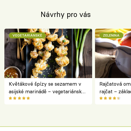
Návrhy pro vás
VEGETARIÁNSKÉ
ZELENINA
Květákové špízy se sezamem v
Rajčatová om
asijské marinádě – vegetariánská
rajčat – zákla
chuťovka z grilu