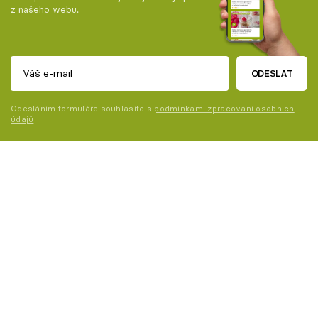
z našeho webu.
ODESLAT
Odesláním formuláře souhlasíte s
podmínkami zpracování osobních
údajů