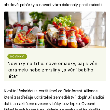
chuťové pohárky a navodí vám dokonalý pocit radosti.
NOVINKY
Novinky na trhu: nové omáčky, čaj s vůní
karamelu nebo zmrzliny „s vůní babího
léta“
Kvalitní čokoládu s certifikací od Rainforest Alliance,
která zastřešuje udržitelné zemědělství, doplňují sladké
datle a naklíčené ovesné vločky bez lepku. Ovesné
štěstí je tak bohaté na vlákninu a mohou si ho dopřát i