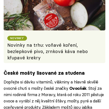
NOVINKY
Novinky na trhu: voňavé koření,
bezlepkové pivo, zrnková káva nebo
křupavé krekry
České mošty lisované za studena
Dopřejte si dávku vitaminů, vlákniny a hlavně skvělé
ovocné chuti s mošty české značky
. Stojí za
Ovocňák
nimi rodinná firma z Moravy, která od roku 2011 pěstuje
ovoce a vyrábí z něj kvalitní šťávy, mošty, pyré a další
oceňované produkty. Základem moštů jsou jablka