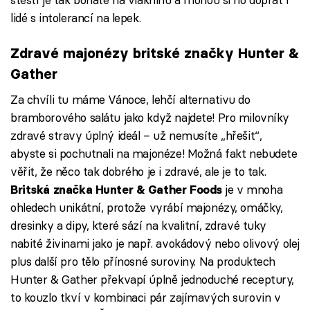
lidé s intolerancí na lepek.
Zdravé majonézy britské značky Hunter &
Gather
Za chvíli tu máme Vánoce, lehčí alternativu do
bramborového salátu jako když najdete! Pro milovníky
zdravé stravy úplný ideál – už nemusíte „hřešit“,
abyste si pochutnali na majonéze! Možná fakt nebudete
věřit, že něco tak dobrého je i zdravé, ale je to tak.
je v mnoha
Britská značka Hunter & Gather Foods
ohledech unikátní, protože vyrábí majonézy, omáčky,
dresinky a dipy, které sází na kvalitní, zdravé tuky
nabité živinami jako je např. avokádový nebo olivový olej
plus další pro tělo přínosné suroviny. Na produktech
Hunter & Gather překvapí úplně jednoduché receptury,
to kouzlo tkví v kombinaci pár zajímavých surovin v