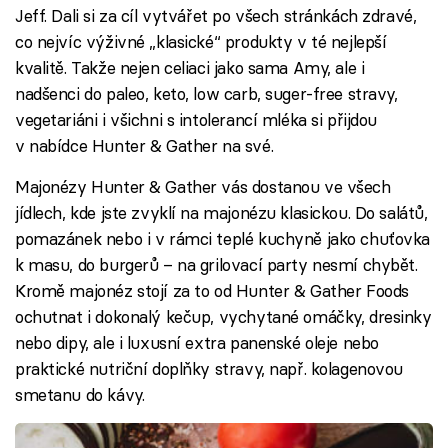
Jeff. Dali si za cíl vytvářet po všech stránkách zdravé,
co nejvíc výživné „klasické“ produkty v té nejlepší
kvalitě. Takže nejen celiaci jako sama Amy, ale i
nadšenci do paleo, keto, low carb, suger-free stravy,
vegetariáni i všichni s intolerancí mléka si přijdou
v nabídce Hunter & Gather na své.
Majonézy Hunter & Gather vás dostanou ve všech
jídlech, kde jste zvyklí na majonézu klasickou. Do salátů,
pomazánek nebo i v rámci teplé kuchyně jako chuťovka
k masu, do burgerů – na grilovací party nesmí chybět.
Kromě majonéz stojí za to od Hunter & Gather Foods
ochutnat i dokonalý kečup, vychytané omáčky, dresinky
nebo dipy, ale i luxusní extra panenské oleje nebo
praktické nutriční doplňky stravy, např. kolagenovou
smetanu do kávy.