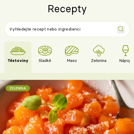
Recepty
Těstoviny
Sladké
Maso
Zelenina
Nápoje
ZELENINA