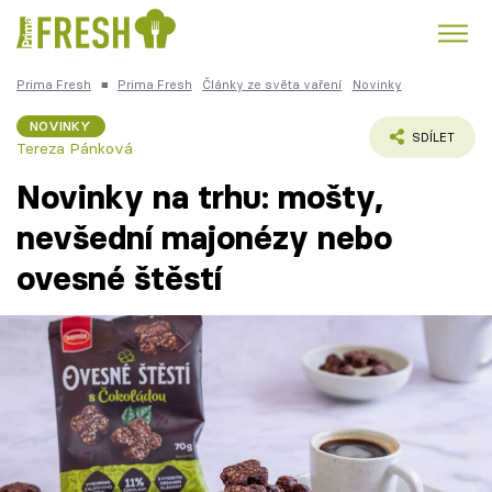
Prima Fresh
■
Prima Fresh
Články ze světa vaření
Novinky
Kuře
Polévky k večeři
Rychlé večeře
Trendy:
NOVINKY
SDÍLET
Tereza Pánková
Česká kuchyně
Čokoláda
Novinky na trhu: mošty,
nevšední majonézy nebo
ovesné štěstí
Témata
Recepty
Články
TV Program