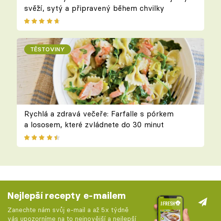
svěží, sytý a připravený během chvilky
TĚSTOVINY
Rychlá a zdravá večeře: Farfalle s pórkem
a lososem, které zvládnete do 30 minut
Nejlepší recepty e-mailem
Zanechte nám svůj e-mail a až 5x týdně
vás upozorníme na to nejnovější a nejlepší