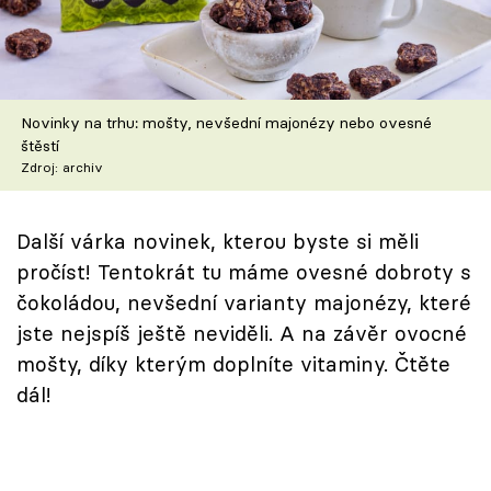
Škola vaření
Recepty z TV
Novinky na trhu: mošty, nevšední majonézy nebo ovesné
Speciál: Cuketa
štěstí
Zdroj: archiv
Těhotnej kuchař
Sledujte prima+
Další várka novinek, kterou byste si měli
pročíst! Tentokrát tu máme ovesné dobroty s
čokoládou, nevšední varianty majonézy, které
Přihlášení
jste nejspíš ještě neviděli. A na závěr ovocné
mošty, díky kterým doplníte vitaminy. Čtěte
Sledujte nás
dál!