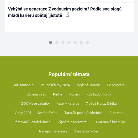
Vyhýbá se generace Z vedoucím pozicím? Podle sociologů
mladí kariéru obětují jistotě
Populární témata
Jak zhubnout
Nejlepší filmy 2024
Nejlepší horory
TV program
Změna času
Partie
Počasí
Kdy budou volby
ZOO Nové začátky
Auto – katalog
7 pádů Honzy Dědka
Volby 2025
Svařené víno
Tatarák podle Pohlreicha
Aloe vera
Pěstování lichořeřišnice
Výpočet ascendentu
Tvarohové knedlíky
Nejlepší palačinky
Švestkový koláč