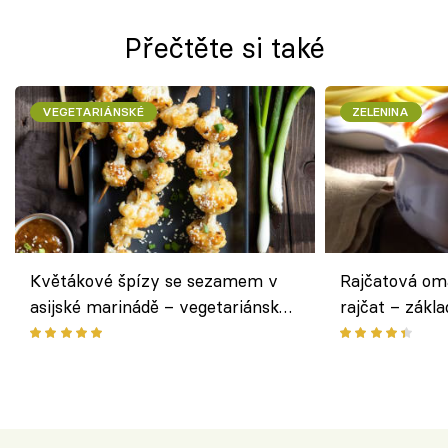
Přečtěte si také
VEGETARIÁNSKÉ
ZELENINA
Květákové špízy se sezamem v
Rajčatová om
asijské marinádě – vegetariánská
rajčat – zákla
chuťovka z grilu