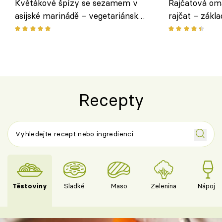
Květákové špízy se sezamem v
Rajčatová om
asijské marinádě – vegetariánská
rajčat – zákla
chuťovka z grilu
Recepty
Těstoviny
Sladké
Maso
Zelenina
Nápoje