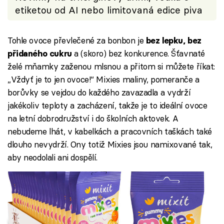
etiketou od AI nebo limitovaná edice piva
Tohle ovoce převlečené za bonbon je
bez lepku, bez
a (skoro) bez konkurence. Šťavnaté
přidaného cukru
želé mňamky zaženou mlsnou a přitom si můžete říkat:
„Vždyť je to jen ovoce!“ Mixies maliny, pomeranče a
borůvky se vejdou do každého zavazadla a vydrží
jakékoliv teploty a zacházení, takže je to ideální ovoce
na letní dobrodružství i do školních aktovek. A
nebudeme lhát, v kabelkách a pracovních taškách také
dlouho nevydrží. Ony totiž Mixies jsou namixované tak,
aby neodolali ani dospělí.