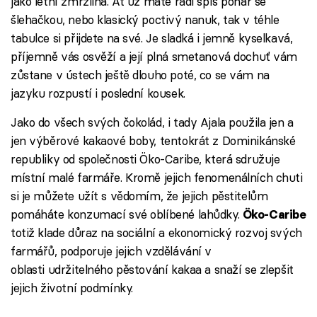
jako letní zmrzlina. Ať už máte rádi spíš pohár se
šlehačkou, nebo klasický poctivý nanuk, tak v téhle
tabulce si přijdete na své. Je sladká i jemně kyselkavá,
příjemně vás osvěží a její plná smetanová dochuť vám
zůstane v ústech ještě dlouho poté, co se vám na
jazyku rozpustí i poslední kousek.
Jako do všech svých čokolád, i tady Ajala použila jen a
jen výběrové kakaové boby, tentokrát z Dominikánské
republiky od společnosti Öko-Caribe, která sdružuje
místní malé farmáře. Kromě jejich fenomenálních chuti
si je můžete užít s vědomím, že jejich pěstitelům
pomáháte konzumací své oblíbené lahůdky.
Öko-Caribe
totiž klade důraz na sociální a ekonomický rozvoj svých
farmářů, podporuje jejich vzdělávání v
oblasti udržitelného pěstování kakaa a snaží se zlepšit
jejich životní podmínky.