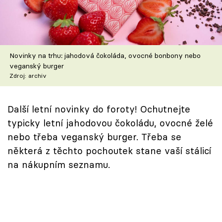
Škola vaření
Recepty z TV
Novinky na trhu: jahodová čokoláda, ovocné bonbony nebo
Speciál: Cuketa
veganský burger
Zdroj: archiv
Těhotnej kuchař
Sledujte prima+
Další letní novinky do foroty! Ochutnejte
typicky letní jahodovou čokoládu, ovocné želé
nebo třeba veganský burger. Třeba se
Přihlášení
některá z těchto pochoutek stane vaší stálicí
na nákupním seznamu.
Sledujte nás