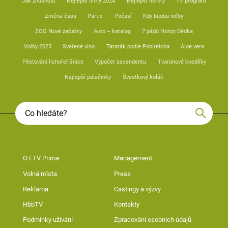
Jak zhubnout
Nejlepší filmy 2024
Nejlepší horory
TV program
Změna času
Partie
Počasí
Kdy budou volby
ZOO Nové začátky
Auto – katalog
7 pádů Honzy Dědka
Volby 2025
Svařené víno
Tatarák podle Pohlreicha
Aloe vera
Pěstování lichořeřišnice
Výpočet ascendentu
Tvarohové knedlíky
Nejlepší palačinky
Švestkový koláč
O FTV Prima
Management
Volná místa
Press
Reklama
Castingy a výzvy
HbbTV
Kontakty
Podmínky užívání
Zpracování osobních údajů