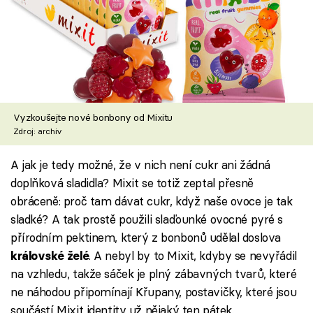
Vyzkoušejte nové bonbony od Mixitu
Zdroj: archiv
A jak je tedy možné, že v nich není cukr ani žádná
doplňková sladidla? Mixit se totiž zeptal přesně
obráceně: proč tam dávat cukr, když naše ovoce je tak
sladké? A tak prostě použili slaďounké ovocné pyré s
přírodním pektinem, který z bonbonů udělal doslova
. A nebyl by to Mixit, kdyby se nevyřádil
královské želé
na vzhledu, takže sáček je plný zábavných tvarů, které
ne náhodou připomínají Křupany, postavičky, které jsou
součástí Mixit identity už nějaký ten pátek.