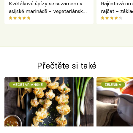
Květákové špízy se sezamem v
Rajčatová om
asijské marinádě – vegetariánská
rajčat – zákla
chuťovka z grilu
Přečtěte si také
VEGETARIÁNSKÉ
ZELENINA