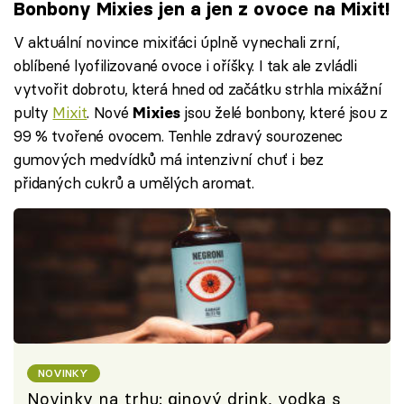
Bonbony Mixies jen a jen z ovoce na Mixit!
V aktuální novince mixiťáci úplně vynechali zrní,
oblíbené lyofilizované ovoce i oříšky. I tak ale zvládli
vytvořit dobrotu, která hned od začátku strhla mixážní
pulty
Mixit
. Nové
jsou želé bonbony, které jsou z
Mixies
99 % tvořené ovocem. Tenhle zdravý sourozenec
gumových medvídků má intenzivní chuť i bez
přidaných cukrů a umělých aromat.
NOVINKY
Novinky na trhu: ginový drink, vodka s