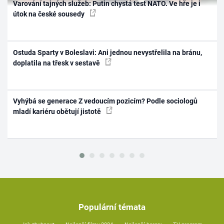
Varování tajných služeb: Putin chystá test NATO. Ve hře je i
útok na české sousedy
Ostuda Sparty v Boleslavi: Ani jednou nevystřelila na bránu,
doplatila na třesk v sestavě
Vyhýbá se generace Z vedoucím pozicím? Podle sociologů
mladí kariéru obětují jistotě
Populární témata