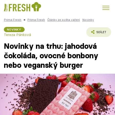
Prima Fresh
■
Prima Fresh
Články ze světa vaření
Novinky
Kuře
Polévky k večeři
Rychlé večeře
Trendy:
NOVINKY
SDÍLET
Tereza Pánková
Česká kuchyně
Čokoláda
Novinky na trhu: jahodová
čokoláda, ovocné bonbony
nebo veganský burger
Témata
Recepty
Články
TV Program