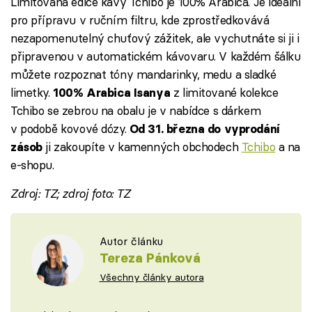
Limitovaná edice kávy Tchibo je 100% Arabica. Je ideální
pro přípravu v ručním filtru, kde zprostředkovává
nezapomenutelný chuťový zážitek, ale vychutnáte si ji i
připravenou v automatickém kávovaru. V každém šálku
můžete rozpoznat tóny mandarinky, medu a sladké
limetky.
z limitované kolekce
100% Arabica Isanya
Tchibo se zebrou na obalu je v nabídce s dárkem
v podobě kovové dózy.
Od
31. března
do vyprodání
ji zakoupíte v kamenných obchodech
Tchibo
a na
zásob
e-shopu.
Zdroj: TZ; zdroj foto: TZ
Autor článku
Tereza Pánková
Všechny články autora