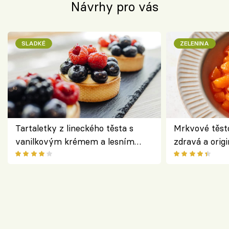
Návrhy pro vás
SLADKÉ
ZELENINA
Tartaletky z lineckého těsta s
Mrkvové těst
vanilkovým krémem a lesním
zdravá a origi
ovocem podle Bread Society
klasiky