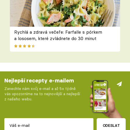
Rychlá a zdravá večeře: Farfalle s pórkem
a lososem, které zvládnete do 30 minut
Nejlepší recepty e-mailem
Zanechte nám svůj e-mail a až 5x týdně
vás upozorníme na to nejnovější a nejlepší
z našeho webu.
ODESLAT