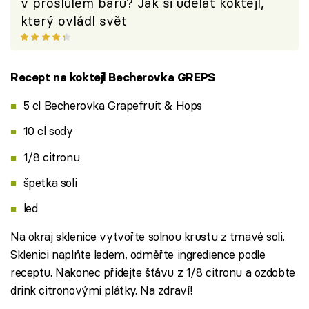
v proslulém baru? Jak si udělat koktejl,
který ovládl svět
Recept na koktejl Becherovka GREPS
5 cl Becherovka Grapefruit & Hops
10 cl sody
1/8 citronu
špetka soli
led
Na okraj sklenice vytvořte solnou krustu z tmavé soli.
Sklenici naplňte ledem, odměřte ingredience podle
receptu. Nakonec přidejte šťávu z 1/8 citronu a ozdobte
drink citronovými plátky. Na zdraví!