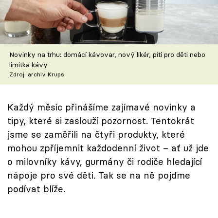
Škola vaření
Recepty z TV
Novinky na trhu: domácí kávovar, nový likér, pití pro děti nebo
Speciál: Cuketa
limitka kávy
Zdroj: archiv Krups
Těhotnej kuchař
Sledujte prima+
Každý měsíc přinášíme zajímavé novinky a
tipy, které si zaslouží pozornost. Tentokrát
jsme se zaměřili na čtyři produkty, které
Přihlášení
mohou zpříjemnit každodenní život – ať už jde
o milovníky kávy, gurmány či rodiče hledající
Sledujte nás
nápoje pro své děti. Tak se na ně pojďme
podívat blíže.