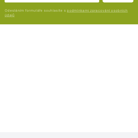
Odesláním formuláře souhlasíte s
podmínkami zpracování osobních
údajů