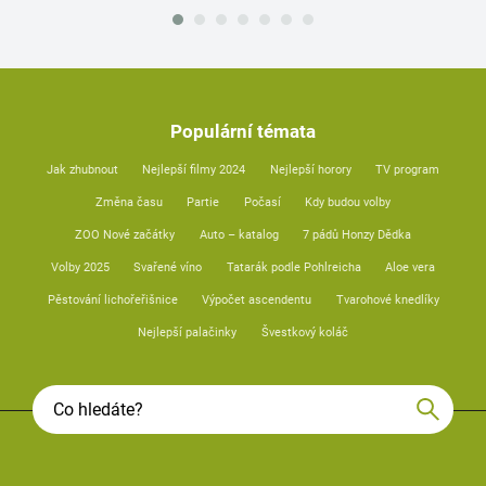
Populární témata
Jak zhubnout
Nejlepší filmy 2024
Nejlepší horory
TV program
Změna času
Partie
Počasí
Kdy budou volby
ZOO Nové začátky
Auto – katalog
7 pádů Honzy Dědka
Volby 2025
Svařené víno
Tatarák podle Pohlreicha
Aloe vera
Pěstování lichořeřišnice
Výpočet ascendentu
Tvarohové knedlíky
Nejlepší palačinky
Švestkový koláč