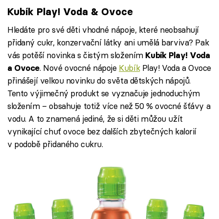
Kubík Play! Voda & Ovoce
Hledáte pro své děti vhodné nápoje, které neobsahují
přidaný cukr, konzervační látky ani umělá barviva? Pak
vás potěší novinka s čistým složením
Kubík Play! Voda
. Nové ovocné nápoje
Kubík
Play! Voda a Ovoce
a Ovoce
přinášejí velkou novinku do světa dětských nápojů.
Tento výjimečný produkt se vyznačuje jednoduchým
složením – obsahuje totiž více než 50 % ovocné šťávy a
vodu. A to znamená jediné, že si děti můžou užít
vynikající chuť ovoce bez dalších zbytečných kalorií
v podobě přidaného cukru.