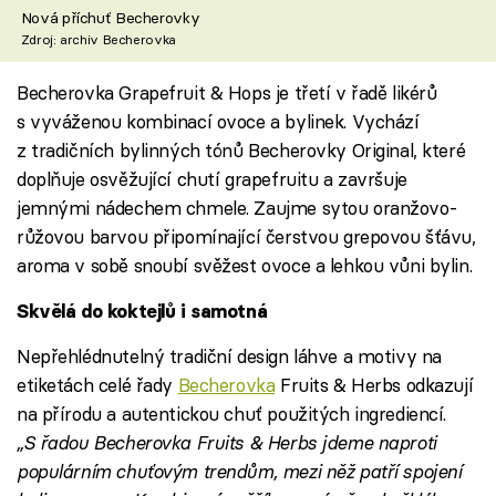
Nová příchuť Becherovky
Zdroj: archiv Becherovka
Becherovka Grapefruit & Hops je třetí v řadě likérů
s vyváženou kombinací ovoce a bylinek. Vychází
z tradičních bylinných tónů Becherovky Original, které
doplňuje osvěžující chutí grapefruitu a završuje
jemnými nádechem chmele. Zaujme sytou oranžovo-
růžovou barvou připomínající čerstvou grepovou šťávu,
aroma v sobě snoubí svěžest ovoce a lehkou vůni bylin.
Skvělá do koktejlů i samotná
Nepřehlédnutelný tradiční design láhve a motivy na
etiketách celé řady
Becherovka
Fruits & Herbs odkazují
na přírodu a autentickou chuť použitých ingrediencí.
„S řadou Becherovka Fruits & Herbs jdeme naproti
populárním chuťovým trendům, mezi něž patří spojení