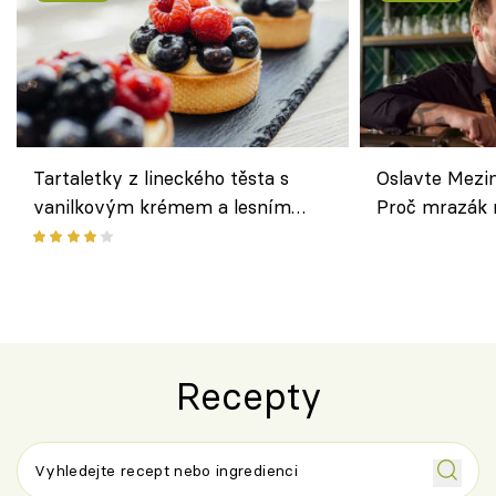
Tartaletky z lineckého těsta s
Oslavte Mezin
vanilkovým krémem a lesním
Proč mrazák n
ovocem podle Bread Society
horku vsadit 
Recepty