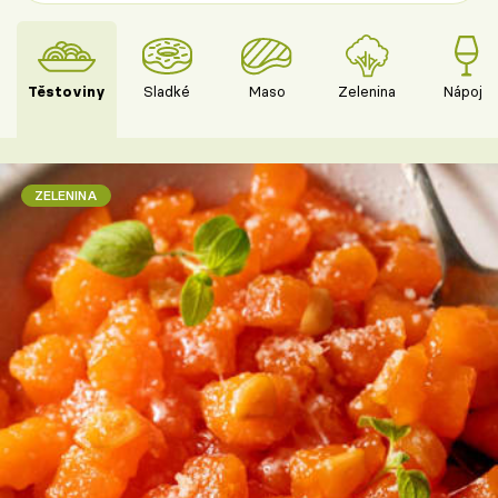
Těstoviny
Sladké
Maso
Zelenina
Nápoje
ZELENINA