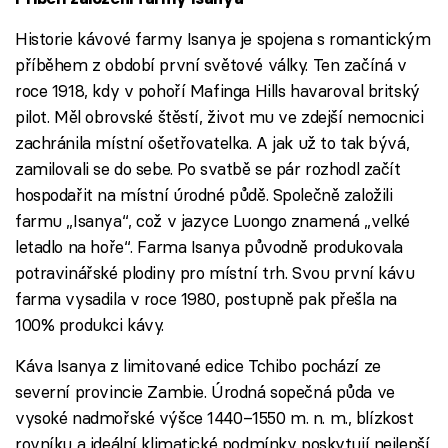
Historie kávové farmy Isanya je spojena s romantickým
příběhem z období první světové války. Ten začíná v
roce 1918, kdy v pohoří Mafinga Hills havaroval britský
pilot. Měl obrovské štěstí, život mu ve zdejší nemocnici
zachránila místní ošetřovatelka. A jak už to tak bývá,
zamilovali se do sebe. Po svatbě se pár rozhodl začít
hospodařit na místní úrodné půdě. Společně založili
farmu „Isanya“, což v jazyce Luongo znamená „velké
letadlo na hoře“. Farma Isanya původně produkovala
potravinářské plodiny pro místní trh. Svou první kávu
farma vysadila v roce 1980, postupně pak přešla na
100% produkci kávy.
Káva Isanya z limitované edice Tchibo pochází ze
severní provincie Zambie. Úrodná sopečná půda ve
vysoké nadmořské výšce 1440–1550 m. n. m., blízkost
rovníku a ideální klimatické podmínky poskytují nejlepší