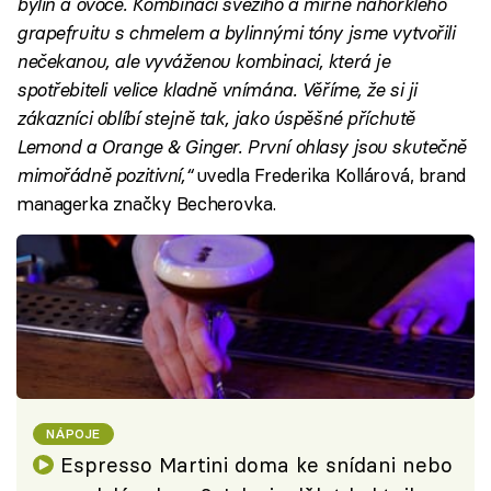
bylin a ovoce. Kombinací svěžího a mírně nahořklého
grapefruitu s chmelem a bylinnými tóny jsme vytvořili
nečekanou, ale vyváženou kombinaci, která je
spotřebiteli velice kladně vnímána. Věříme, že si ji
zákazníci oblíbí stejně tak, jako úspěšné příchutě
Lemond a Orange & Ginger. První ohlasy jsou skutečně
mimořádně pozitivní,“
uvedla Frederika Kollárová, brand
managerka značky Becherovka.
NÁPOJE
Espresso Martini doma ke snídani nebo