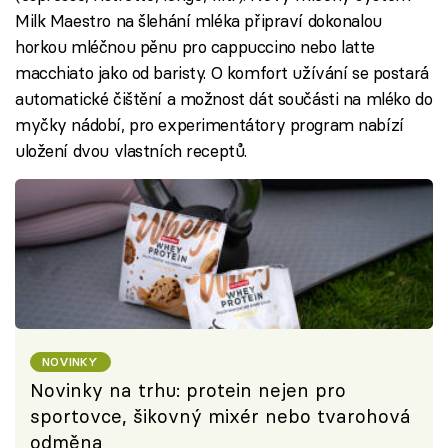
Milk Maestro na šlehání mléka připraví dokonalou
horkou mléčnou pěnu pro cappuccino nebo latte
macchiato jako od baristy. O komfort užívání se postará
automatické čištění a možnost dát součásti na mléko do
myčky nádobí, pro experimentátory program nabízí
uložení dvou vlastních receptů.
NOVINKY
Novinky na trhu: protein nejen pro
sportovce, šikovný mixér nebo tvarohová
odměna