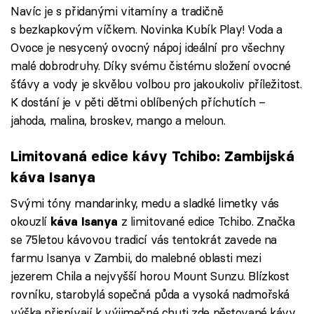
Navíc je s přidanými vitamíny a tradičně
s bezkapkovým víčkem. Novinka Kubík Play! Voda a
Ovoce je nesycený ovocný nápoj ideální pro všechny
malé dobrodruhy. Díky svému čistému složení ovocné
šťávy a vody je skvělou volbou pro jakoukoliv příležitost.
K dostání je v pěti dětmi oblíbených příchutích –
jahoda, malina, broskev, mango a meloun.
Limitovaná edice kávy Tchibo: Zambijská
káva Isanya
Svými tóny mandarinky, medu a sladké limetky vás
okouzlí
z limitované edice Tchibo. Značka
káva Isanya
se 75letou kávovou tradicí vás tentokrát zavede na
farmu Isanya v Zambii, do malebné oblasti mezi
jezerem Chila a nejvyšší horou Mount Sunzu. Blízkost
rovníku, starobylá sopečná půda a vysoká nadmořská
výška přispívají k výjimečné chuti zde pěstované kávy.