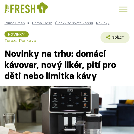
Prima Fresh
■
Prima Fresh
Články ze světa vaření
Novinky
Kuře
Polévky k večeři
Rychlé večeře
Trendy:
NOVINKY
SDÍLET
Tereza Pánková
Česká kuchyně
Čokoláda
Novinky na trhu: domácí
kávovar, nový likér, pití pro
děti nebo limitka kávy
Témata
Recepty
Články
TV Program