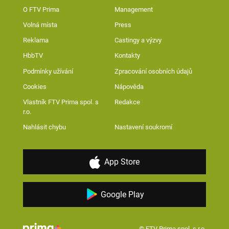
O FTV Prima
Management
Volná místa
Press
Reklama
Castingy a výzvy
HbbTV
Kontakty
Podmínky užívání
Zpracování osobních údajů
Cookies
Nápověda
Vlastník FTV Prima spol. s
Redakce
r.o.
Nahlásit chybu
Nastavení soukromí
App Store
Google Play
© FTV Prima spol. s r.o.