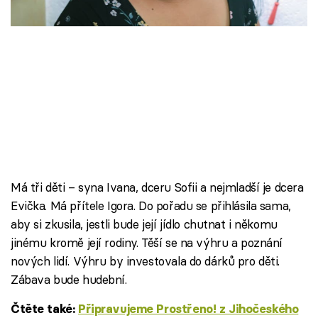
Škola vaření
Recepty z TV
Speciál: Cuketa
Těhotnej kuchař
Sledujte prima+
Má tři děti – syna Ivana, dceru Sofii a nejmladší je dcera
Přihlášení
Evička. Má přítele Igora. Do pořadu se přihlásila sama,
aby si zkusila, jestli bude její jídlo chutnat i někomu
jinému kromě její rodiny. Těší se na výhru a poznání
Sledujte nás
nových lidí. Výhru by investovala do dárků pro děti.
Zábava bude hudební.
Čtěte také:
Připravujeme Prostřeno! z Jihočeského