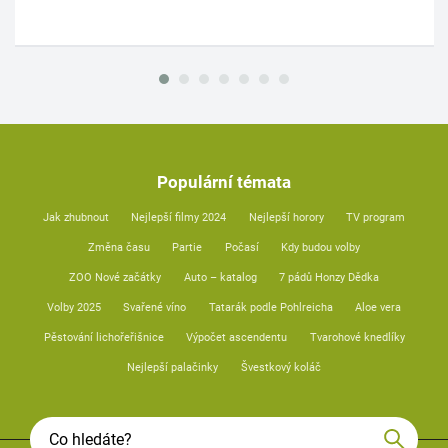
Populární témata
Jak zhubnout
Nejlepší filmy 2024
Nejlepší horory
TV program
Změna času
Partie
Počasí
Kdy budou volby
ZOO Nové začátky
Auto – katalog
7 pádů Honzy Dědka
Volby 2025
Svařené víno
Tatarák podle Pohlreicha
Aloe vera
Pěstování lichořeřišnice
Výpočet ascendentu
Tvarohové knedlíky
Nejlepší palačinky
Švestkový koláč