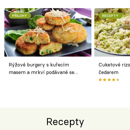
PŘÍLOHY
RECEPTY
Rýžové burgery s kuřecím
Cuketové rizo
masem a mrkví podávané se
čedarem
salátem – lehká a chutná večeře
Recepty