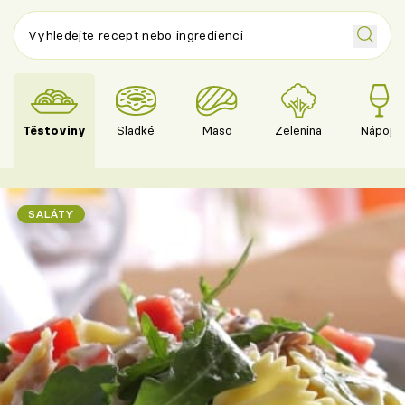
Těstoviny
Sladké
Maso
Zelenina
Nápoje
SALÁTY