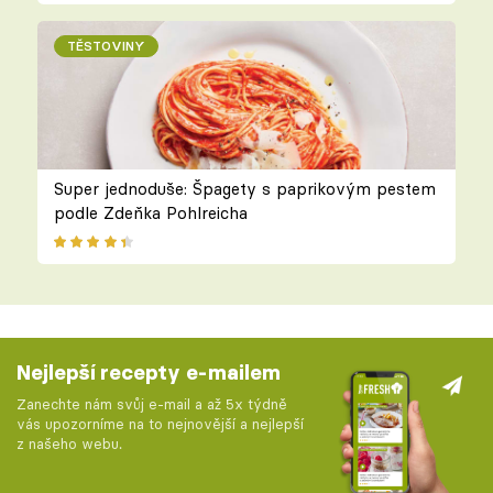
TĚSTOVINY
Super jednoduše: Špagety s paprikovým pestem
podle Zdeňka Pohlreicha
Nejlepší recepty e-mailem
Zanechte nám svůj e-mail a až 5x týdně
vás upozorníme na to nejnovější a nejlepší
z našeho webu.