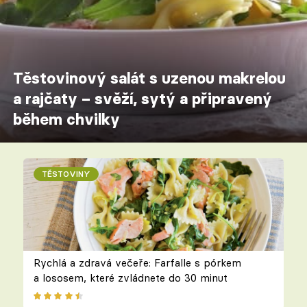
Těstovinový salát s uzenou makrelou
a rajčaty – svěží, sytý a připravený
během chvilky
TĚSTOVINY
Rychlá a zdravá večeře: Farfalle s pórkem
a lososem, které zvládnete do 30 minut