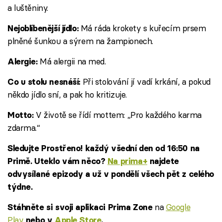
a luštěniny.
Má ráda krokety s kuřecím prsem
Nejoblíbenější jídlo:
plněné šunkou a sýrem na žampionech.
Má alergii na med.
Alergie:
Při stolování jí vadí krkání, a pokud
Co u stolu nesnáší:
někdo jídlo sní, a pak ho kritizuje.
V životě se řídí mottem: „Pro každého karma
Motto:
zdarma.“
Sledujte Prostřeno! každý všední den od 16:50 na
Primě. Uteklo vám něco?
Na prima+
najdete
odvysílané epizody a už v pondělí všech pět z celého
týdne.
na
Google
Stáhněte si svoji aplikaci Prima Zone
Play
nebo v
Apple Store
.