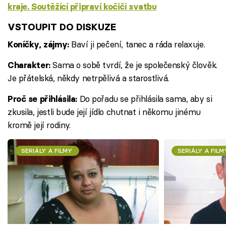
kraje. Soutěžící připraví kočičí svatbu
VSTOUPIT DO DISKUZE
Baví ji pečení, tanec a ráda relaxuje.
Koníčky, zájmy:
Sama o sobě tvrdí, že je společenský člověk.
Charakter:
Je přátelská, někdy netrpělivá a starostlivá.
Do pořadu se přihlásila sama, aby si
Proč se přihlásila:
zkusila, jestli bude její jídlo chutnat i někomu jinému
kromě její rodiny.
SERIÁLY A FILMY
SERIÁLY A FILM