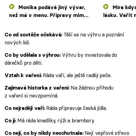
Monika podává jiný vývar,
Míra kdysi hledal v televizi
než má v menu. Přípravy mimo
lásku. Vařit
dohled kamer budí otázky
mu zamkla s
Těší se na výhru a poznání
Co od soutěže očekává:
nových lidí.
Výhru by investovala do
Co by udělala s výhrou:
dárečků pro děti.
Ráda vaří, ale ještě raději peče.
Vztah k vaření:
Na žádnou příhodu
Zajímavá historka z vaření:
z vaření si nevzpomíná.
Ráda připravuje česká jídla.
Co nejraději vaří:
Má ráda knedlíky, rýži a brambory.
Co jí:
Nejí vepřové střevo
Co nejí, co by nikdy neochutnala: