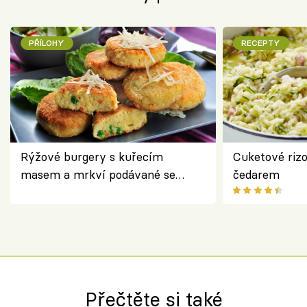
PŘÍLOHY
RECEPTY
Rýžové burgery s kuřecím
Cuketové rizo
masem a mrkví podávané se
čedarem
salátem – lehká a chutná večeře
Přečtěte si také