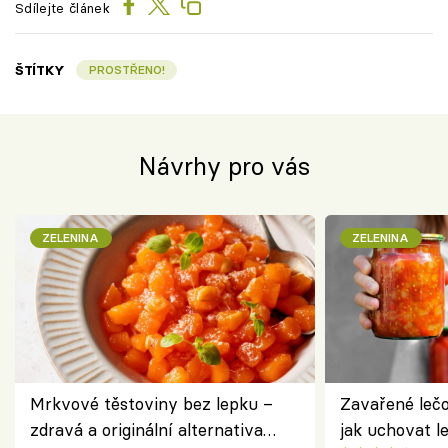
Sdílejte článek
ŠTÍTKY
PROSTŘENO!
Návrhy pro vás
ZELENINA
ZELENINA
Mrkvové těstoviny bez lepku –
Zavařené lečo
zdravá a originální alternativa
jak uchovat l