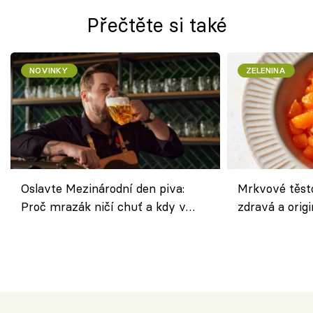
Přečtěte si také
NOVINKY
ZELENINA
Oslavte Mezinárodní den piva:
Mrkvové těst
Proč mrazák ničí chuť a kdy v
zdravá a origi
horku vsadit na šnyt?
klasiky