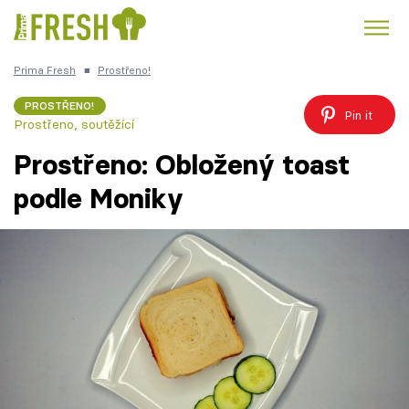
Prima Fresh
■
Prostřeno!
Kuře
Polévky k večeři
Rychlé večeře
Trendy:
PROSTŘENO!
Pin it
Prostřeno, soutěžící
Česká kuchyně
Čokoláda
Prostřeno: Obložený toast
podle Moniky
Témata
Recepty
Články
TV Program