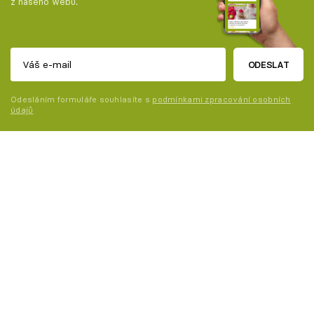
z našeho webu.
ODESLAT
Odesláním formuláře souhlasíte s
podmínkami zpracování osobních
údajů