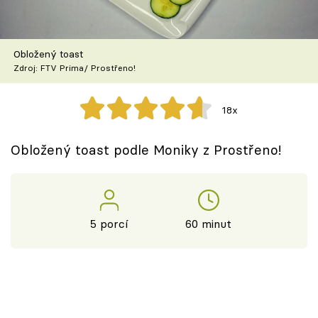
Škola vaření
Recepty z TV
Obložený toast
Zdroj: FTV Prima/ Prostřeno!
Speciál: Cuketa
18x
Těhotnej kuchař
Obložený toast podle Moniky z Prostřeno!
Sledujte prima+
Přihlášení
5 porcí
60 minut
Sledujte nás