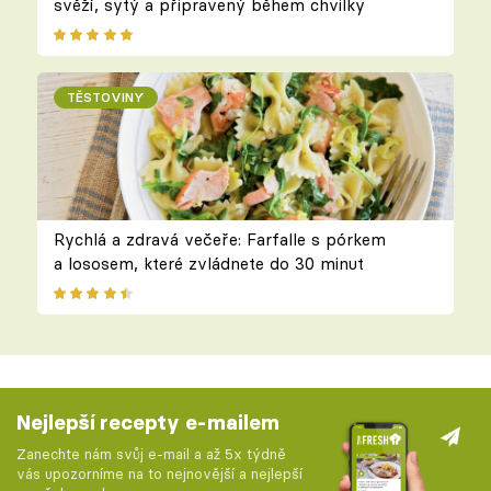
svěží, sytý a připravený během chvilky
TĚSTOVINY
Rychlá a zdravá večeře: Farfalle s pórkem
a lososem, které zvládnete do 30 minut
Nejlepší recepty e-mailem
Zanechte nám svůj e-mail a až 5x týdně
vás upozorníme na to nejnovější a nejlepší