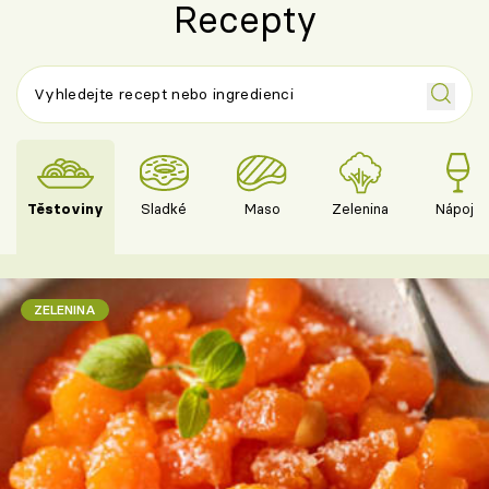
Recepty
Těstoviny
Sladké
Maso
Zelenina
Nápoje
ZELENINA