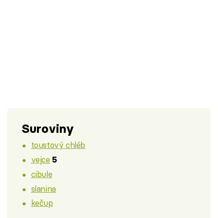
Suroviny
toustový chléb
vejce
5
cibule
slanina
kečup