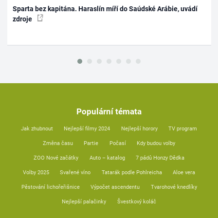
Sparta bez kapitána. Haraslín míří do Saúdské Arábie, uvádí
zdroje
Populární témata
Jak zhubnout
Nejlepší filmy 2024
Nejlepší horory
TV program
Změna času
Partie
Počasí
Kdy budou volby
ZOO Nové začátky
Auto – katalog
7 pádů Honzy Dědka
Volby 2025
Svařené víno
Tatarák podle Pohlreicha
Aloe vera
Pěstování lichořeřišnice
Výpočet ascendentu
Tvarohové knedlíky
Nejlepší palačinky
Švestkový koláč