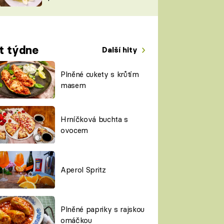
TORKY
ESH
t týdne
Další hity
Plněné cukety s krůtím
masem
Hrníčková buchta s
ovocem
Aperol Spritz
Plněné papriky s rajskou
omáčkou