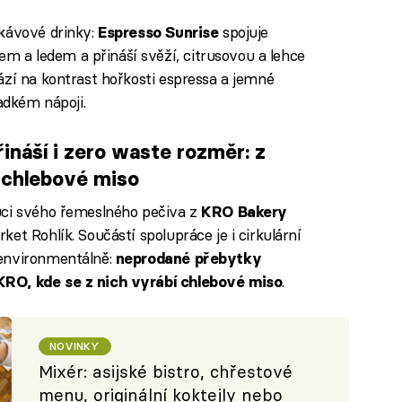
 kávové drinky:
spojuje
Espresso Sunrise
a ledem a přináší svěží, citrusovou a lehce
ází na kontrast hořkosti espressa a jemné
adkém nápoji.
ináší i zero waste rozměr: z
 chlebové miso
buci svého řemeslného pečiva z
KRO Bakery
et Rohlík. Součástí spolupráce je i cirkulární
 environmentálně:
neprodané přebytky
.
KRO, kde se z nich vyrábí chlebové miso
NOVINKY
Mixér: asijské bistro, chřestové
menu, originální koktejly nebo