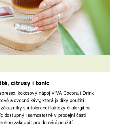
tté, citrusy i tonic
spresso, kokosový nápoj VIVA Coconut Drink
vé a ovocné kávy, která je díky použití
ákazníky s intolerancí laktózy či alergií na
c dostupný i samostatně v prodejní části
i mohou zakoupit pro domácí použití.