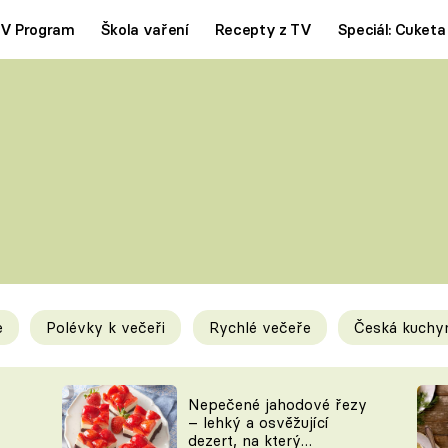
V Program
Škola vaření
Recepty z TV
Speciál: Cuketa
Polévky
Saláty
ČESKÁ KLASIKA
TĚSTOVIN
SILNÉ VÝVARY
SLADKÉ
KRÉMOVÉ
BEZMASÁ J
e
Polévky k večeři
Rychlé večeře
Česká kuchy
y
Tipy a triky
Novink
Nepečené jahodové řezy
– lehký a osvěžující
dezert, na který
KAM ZA JÍDLEM
BLOG