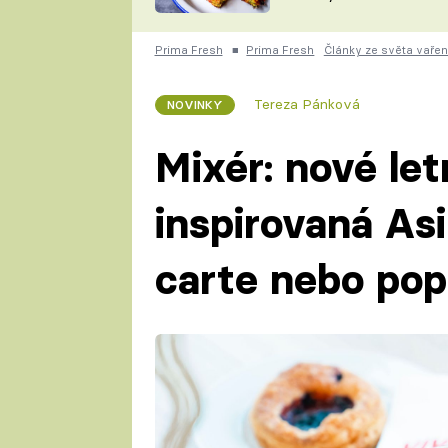
skvělý způsob, jak
ZDENĚK
zpracovat přerostlé
ČESKO NA TALÍŘI
cukety
POHLREICH
Prima Fresh
■
Prima Fresh
Články ze světa vařen
KAROLÍNA,
JAROSLAV SAPÍK
DOMÁCÍ
Tereza Pánková
NOVINKY
KUCHAŘKA
KAROLÍNA
KAMBERSKÁ
Mixér: nové letn
inspirovaná Asi
carte nebo po