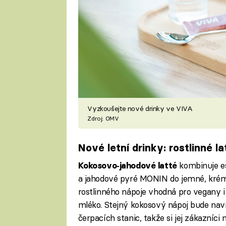
Vyzkoušejte nové drinky ve VIVA
Zdroj: OMV
Nové letní drinky: rostlinné la
kombinuje e
Kokosovo‑jahodové latté
a jahodové pyré MONIN do jemné, krémo
rostlinného nápoje vhodná pro vegany i z
mléko. Stejný kokosový nápoj bude naví
čerpacích stanic, takže si jej zákazníc