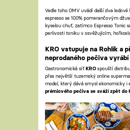
Vedle toho OMV uvádí další dva ledové
espresso se 100% pomerančovým džusem 
kyselou chuť, zatímco Espresso Tonic s
perlivosti toniku v osvěžujícím, hořkosl
KRO vstupuje na Rohlík a př
neprodaného pečiva vyrábí
Gastronomická síť
spouští distri
KRO
přes největší tuzemský online supermark
model, který dává smysl ekonomicky i
prémiového pečiva se sváží zpět do 