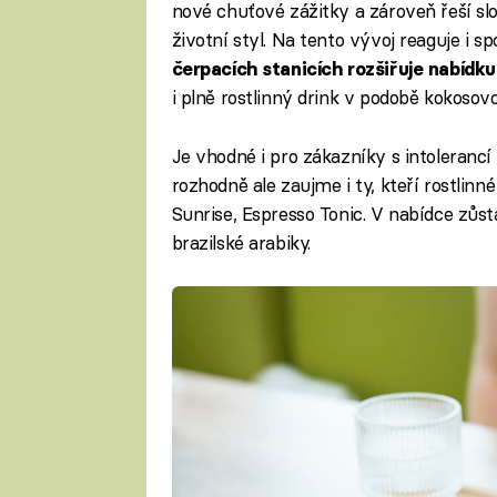
nové chuťové zážitky a zároveň řeší slo
životní styl. Na tento vývoj reaguje i s
čerpacích stanicích rozšiřuje nabíd
i plně rostlinný drink v podobě kokosov
Je vhodné i pro zákazníky s intolerancí l
rozhodně ale zaujme i ty, kteří rostlinn
Sunrise, Espresso Tonic. V nabídce zůs
brazilské arabiky.