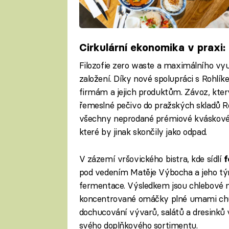
Cirkulární ekonomika v praxi
Filozofie zero waste a maximálního využ
založení. Díky nové spolupráci s Rohlík
firmám a jejich produktům. Závoz, kter
řemeslné pečivo do pražských skladů Ro
všechny neprodané prémiové kváskové 
které by jinak skončily jako odpad.
V zázemí vršovického bistra, kde sídlí
f
pod vedením Matěje Výbocha a jeho tý
fermentace. Výsledkem jsou chlebové m
koncentrované omáčky plné umami chut
dochucování vývarů, salátů a dresinků 
svého doplňkového sortimentu.