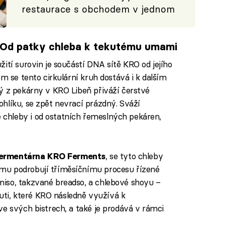
restaurace s obchodem v jednom
: Od patky chleba k tekutému umami
ití surovin je součástí DNA sítě KRO od jejího
em se tento cirkulární kruh dostává i k dalším
ý z pekárny v KRO Libeň přiváží čerstvé
hlíku, se zpět nevrací prázdný. Sváží
chleby i od ostatních řemeslných pekáren,
, se tyto chleby
ermentárna KRO Ferments
mu podrobují tříměsíčnímu procesu řízené
iso, takzvané breadso, a chlebové shoyu –
i, které KRO následně využívá k
ve svých bistrech, a také je prodává v rámci