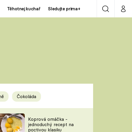
Těhotnej kuchař
Sledujte prima+
Vyhledávání
Můj p
Prima+
Y
CNN Prima NEWS
Prima ZOOM
ÍDLA
Prima LIVING
Prima Ženy
ně
Čokoláda
Prima LAJK
y
Koprová omáčka -
jednoduchý recept na
Sledujte nás
poctivou klasiku