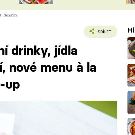
nepotřebujete troubu
ŠÉFREDAK
VYCHYTÁVKY
í
Novinky
SOUTĚŽ FR
NA NÁKUPECH
ČASOPIS
Hi
SDÍLET
í drinky, jídla
í, nové menu à la
p-up