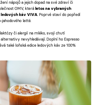
žení nápojů a jejich dopad na své zdraví či
polečnost OMV, která
letos na vybraných
. Poprvé staví do popředí
ku ledových káv VIVA
o‑jahodového latté.
aktózy či alergií na mléko, svojí chutí
é alternativy nevyhledávají. Doplní ho Espresso
tává také loňská edice ledových káv ze 100%