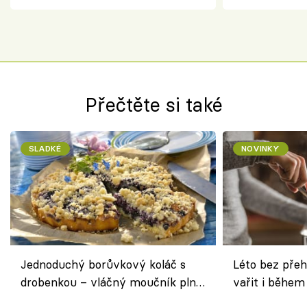
Přečtěte si také
SLADKÉ
NOVINKY
Jednoduchý borůvkový koláč s
Léto bez přeh
drobenkou – vláčný moučník plný
vařit i během
ovoce