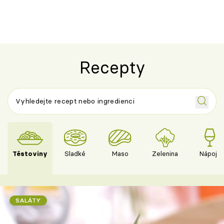
Recepty
Těstoviny
Sladké
Maso
Zelenina
Nápoje
SALÁTY