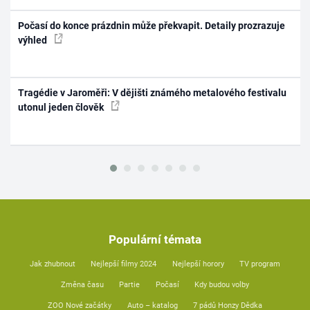
Počasí do konce prázdnin může překvapit. Detaily prozrazuje
výhled
Tragédie v Jaroměři: V dějišti známého metalového festivalu
utonul jeden člověk
Populární témata
Jak zhubnout
Nejlepší filmy 2024
Nejlepší horory
TV program
Změna času
Partie
Počasí
Kdy budou volby
ZOO Nové začátky
Auto – katalog
7 pádů Honzy Dědka