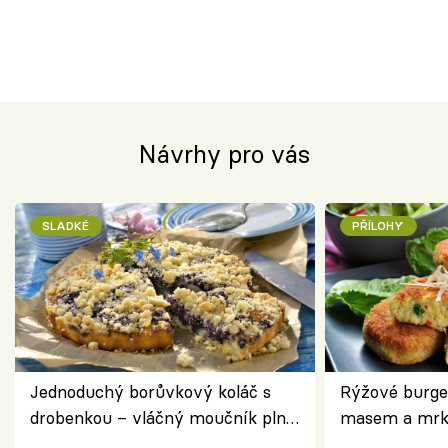
Návrhy pro vás
SLADKÉ
PŘÍLOHY
Jednoduchý borůvkový koláč s
Rýžové burge
drobenkou – vláčný moučník plný
masem a mrk
ovoce
salátem – leh