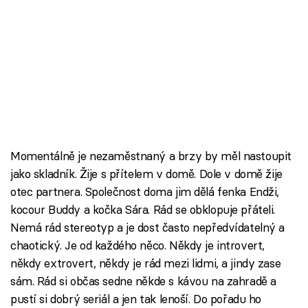
Škola vaření
Recepty z TV
Speciál: Cuketa
Těhotnej kuchař
Sledujte prima+
Momentálně je nezaměstnaný a brzy by měl nastoupit
jako skladník. Žije s přítelem v domě. Dole v domě žije
Přihlášení
otec partnera. Společnost doma jim dělá fenka Endži,
kocour Buddy a kočka Sára. Rád se obklopuje přáteli.
Nemá rád stereotyp a je dost často nepředvídatelný a
Sledujte nás
chaotický. Je od každého něco. Někdy je introvert,
někdy extrovert, někdy je rád mezi lidmi, a jindy zase
sám. Rád si občas sedne někde s kávou na zahradě a
pustí si dobrý seriál a jen tak lenoší. Do pořadu ho