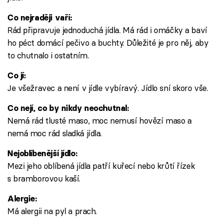
Co nejraději vaří:
Rád připravuje jednoduchá jídla. Má rád i omáčky a baví
ho péct domácí pečivo a buchty. Důležité je pro něj, aby
to chutnalo i ostatním.
Co jí:
Je všežravec a není v jídle vybíravý. Jídlo sní skoro vše.
Co nejí, co by nikdy neochutnal:
Nemá rád tlusté maso, moc nemusí hovězí maso a
nemá moc rád sladká jídla.
Nejoblíbenější jídlo:
Mezi jeho oblíbená jídla patří kuřecí nebo krůtí řízek
s bramborovou kaší.
Alergie:
Má alergii na pyl a prach.