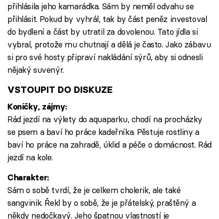
přihlásila jeho kamarádka. Sám by neměl odvahu se
přihlásit. Pokud by vyhrál, tak by část peněz investoval
do bydlení a část by utratil za dovolenou. Tato jídla si
vybral, protože mu chutnají a dělá je často. Jako zábavu
si pro své hosty připraví nakládání sýrů, aby si odnesli
nějaký suvenýr.
VSTOUPIT DO DISKUZE
Koníčky, zájmy:
Rád jezdí na výlety do aquaparku, chodí na procházky
se psem a baví ho práce kadeřníka. Pěstuje rostliny a
baví ho práce na zahradě, úklid a péče o domácnost. Rád
jezdí na kole.
Charakter:
Sám o sobě tvrdí, že je celkem cholerik, ale také
sangvinik. Řekl by o sobě, že je přátelský, praštěný a
někdy nedočkavý. Jeho špatnou vlastností je