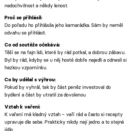
nedochvilnost a někdy lenost.
Proč se přihlásil:
Do pořadu ho přihlásila jeho kamarádka. Sám by neměl
odvahu se přihlásit.
Co od soutěže očekává:
Těší se na fajn lidi, které by rád potkal, a dobrou zábavu.
Byl by rád, kdyby se u něj hosté dobře najedli a odnesli si
hezkou vzpomínku.
Co by udělal s výhrou:
Pokud by vyhrál, tak by část peněz investoval do
bydlení a část by utratil za dovolenou.
Vztah k vaření:
K vaření má kladný vztah – vaří rád a často si recepty
upravuje dle sebe. Prakticky nikdy nejí jedno a to stejné
jídlo.