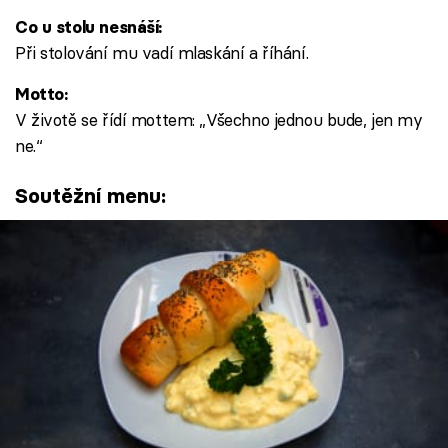
Co u stolu nesnáší:
Při stolování mu vadí mlaskání a říhání.
Motto:
V životě se řídí mottem: „Všechno jednou bude, jen my
ne.“
Soutěžní menu: