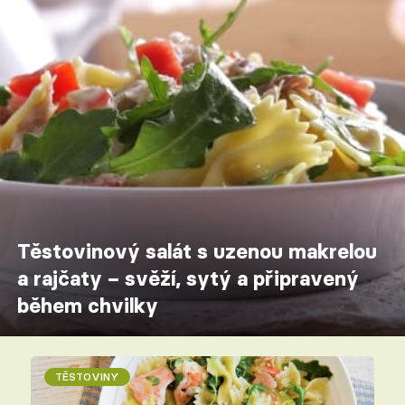
Těstovinový salát s uzenou makrelou
a rajčaty – svěží, sytý a připravený
během chvilky
TĚSTOVINY