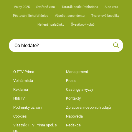
Volby 2025
Svařené víno
Tatarák podle Pohlreicha
Aloe vera
Pěstování lichořeřišnice
Výpočet ascendentu
Tvarohové knedlíky
Nejlepší palačinky
Švestkový koláč
O FTV Prima
Management
Volná místa
Press
Reklama
Castingy a výzvy
HbbTV
Kontakty
Podmínky užívání
Zpracování osobních údajů
Cookies
Nápověda
Vlastník FTV Prima spol. s
Redakce
r.o.