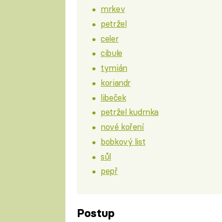
mrkev
petržel
celer
cibule
tymián
koriandr
libeček
petržel kudrnka
nové koření
bobkový list
sůl
pepř
Postup