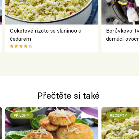
Cuketové rizoto se slaninou a
Borůvkovo-t
čedarem
domácí ovocn
Přečtěte si také
PŘÍLOHY
RECEPTY