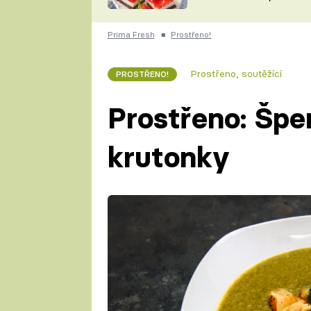
nepotřebujete troubu
ZDENĚK
ČESKO NA TALÍŘI
POHLREICH
Prima Fresh
■
Prostřeno!
KAROLÍNA,
JAROSLAV SAPÍK
DOMÁCÍ
Prostřeno, soutěžící
PROSTŘENO!
KUCHAŘKA
KAROLÍNA
KAMBERSKÁ
Prostřeno: Špe
krutonky