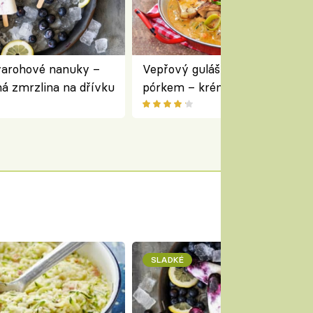
varohové nanuky –
Vepřový guláš s houbami a
á zmrzlina na dřívku
pórkem – krémový a voňavý
pokrm z jednoho hrnce
SLADKÉ