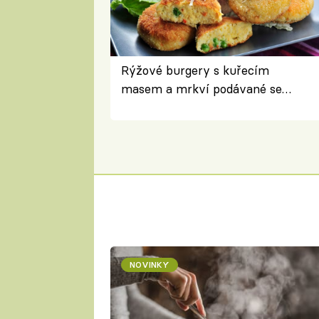
Rýžové burgery s kuřecím
masem a mrkví podávané se
salátem – lehká a chutná večeře
NOVINKY