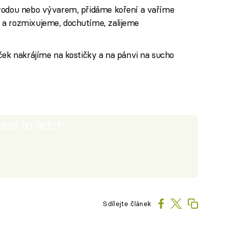
 vodou nebo vývarem, přidáme koření a vaříme
 a rozmixujeme, dochutíme, zalijeme
ček nakrájíme na kostičky a na pánvi na sucho
iled to fetch
Sdílejte článek