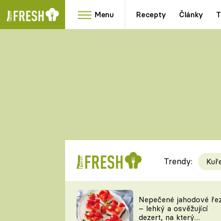
Menu
Recepty
Články
T
Oblíbené
Přílohy
recepty
HRANOLKY
HOUBY
KNEDLÍKY
DÝNĚ
KAŠE
RYCHLOVKY
Trendy:
Kuř
Populární
Videorecept
Nepečené jahodové ře
– lehký a osvěžující
kuchaři
dezert, na který
TEĎ VAŘÍ ŠÉF!