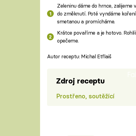
Zeleninu dáme do hrnce, zalijeme
do změknutí. Poté vyndáme koření
smetanou a promícháme.
Krátce povaříme a je hotovo. Rohlí
opečeme.
Autor receptu: Michal Etflaiš
Fa
Zdroj receptu
Prostřeno, soutěžící