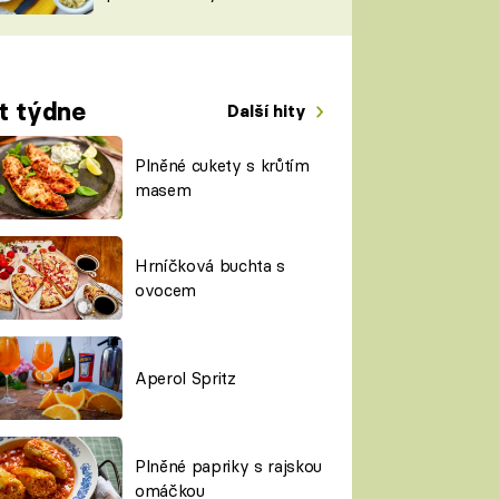
TORKY
ESH
t týdne
Další hity
Plněné cukety s krůtím
masem
Hrníčková buchta s
ovocem
Aperol Spritz
Plněné papriky s rajskou
omáčkou