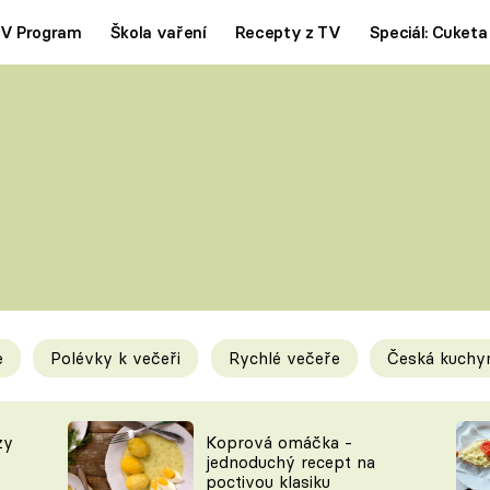
V Program
Škola vaření
Recepty z TV
Speciál: Cuketa
Polévky
Saláty
ČESKÁ KLASIKA
TĚSTOVIN
SILNÉ VÝVARY
SLADKÉ
KRÉMOVÉ
BEZMASÁ J
e
Polévky k večeři
Rychlé večeře
Česká kuchy
y
Tipy a triky
Novink
zy
Koprová omáčka -
jednoduchý recept na
poctivou klasiku
KAM ZA JÍDLEM
BLOG