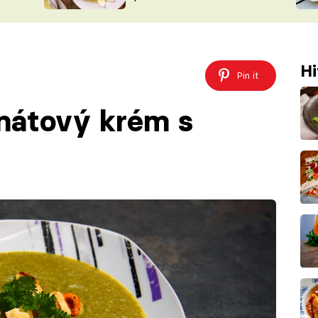
ŠÉFREDAK
VYCHYTÁVKY
SOUTĚŽ FR
NA NÁKUPECH
ČASOPIS
Hi
Pin it
nátový krém s