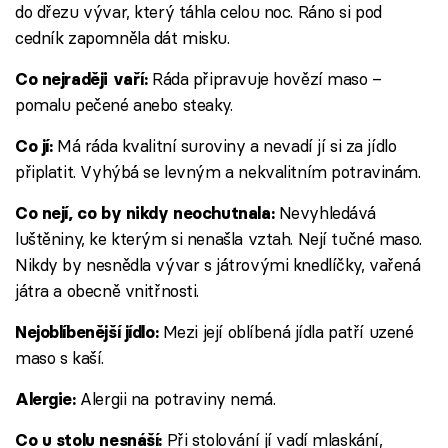
do dřezu vývar, který táhla celou noc. Ráno si pod
cedník zapomněla dát misku.
Ráda připravuje hovězí maso –
Co nejraději vaří:
pomalu pečené anebo steaky.
Má ráda kvalitní suroviny a nevadí jí si za jídlo
Co jí:
připlatit. Vyhýbá se levným a nekvalitním potravinám.
Nevyhledává
Co nejí, co by nikdy neochutnala:
luštěniny, ke kterým si nenašla vztah. Nejí tučné maso.
Nikdy by nesnědla vývar s játrovými knedlíčky, vařená
játra a obecně vnitřnosti.
Mezi její oblíbená jídla patří uzené
Nejoblíbenější jídlo:
maso s kaší.
Alergii na potraviny nemá.
Alergie:
Při stolování jí vadí mlaskání,
Co u stolu nesnáší: