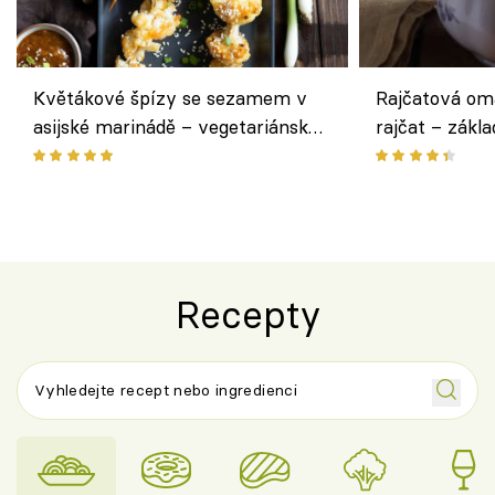
Květákové špízy se sezamem v
Rajčatová om
asijské marinádě – vegetariánská
rajčat – zákla
chuťovka z grilu
Recepty