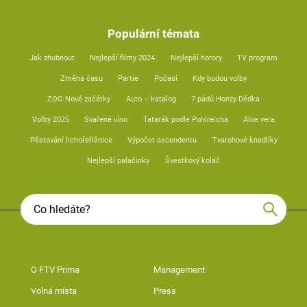
Populární témata
Jak zhubnout
Nejlepší filmy 2024
Nejlepší horory
TV program
Změna času
Partie
Počasí
Kdy budou volby
ZOO Nové začátky
Auto – katalog
7 pádů Honzy Dědka
Volby 2025
Svařené víno
Tatarák podle Pohlreicha
Aloe vera
Pěstování lichořeřišnice
Výpočet ascendentu
Tvarohové knedlíky
Nejlepší palačinky
Švestkový koláč
O FTV Prima
Management
Volná místa
Press