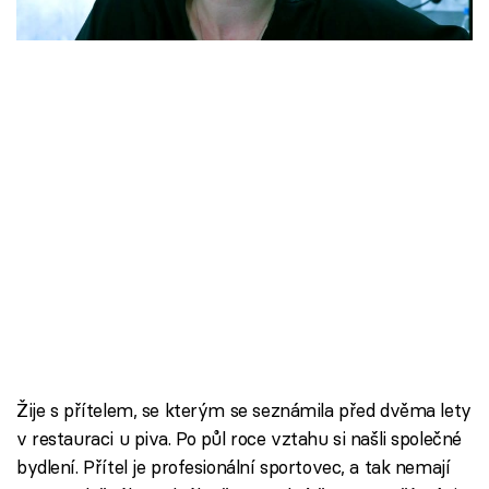
společnosti.
Škola vaření
Recepty z TV
Speciál: Cuketa
Těhotnej kuchař
Sledujte prima+
Přihlášení
Sledujte nás
Žije s přítelem, se kterým se seznámila před dvěma lety
v restauraci u piva. Po půl roce vztahu si našli společné
bydlení. Přítel je profesionální sportovec, a tak nemají