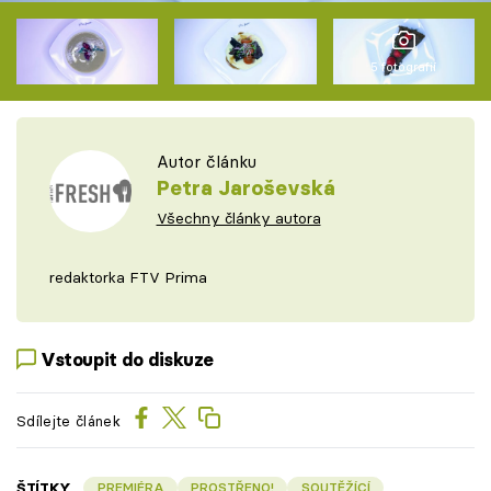
5 fotografií
Autor článku
Petra Jaroševská
Všechny články autora
redaktorka FTV Prima
Vstoupit do diskuze
Sdílejte článek
ŠTÍTKY
PREMIÉRA
PROSTŘENO!
SOUTĚŽÍCÍ