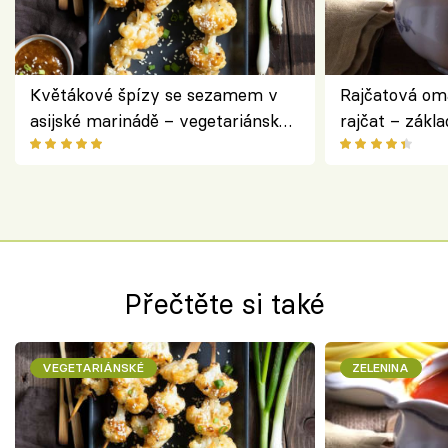
Květákové špízy se sezamem v
Rajčatová om
asijské marinádě – vegetariánská
rajčat – zákla
chuťovka z grilu
Přečtěte si také
VEGETARIÁNSKÉ
ZELENINA