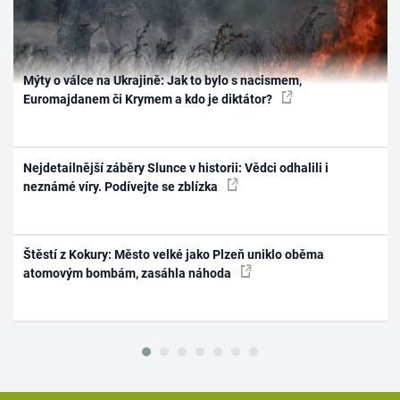
Mýty o válce na Ukrajině: Jak to bylo s nacismem,
Euromajdanem či Krymem a kdo je diktátor?
Nejdetailnější záběry Slunce v historii: Vědci odhalili i
neznámé víry. Podívejte se zblízka
Štěstí z Kokury: Město velké jako Plzeň uniklo oběma
atomovým bombám, zasáhla náhoda