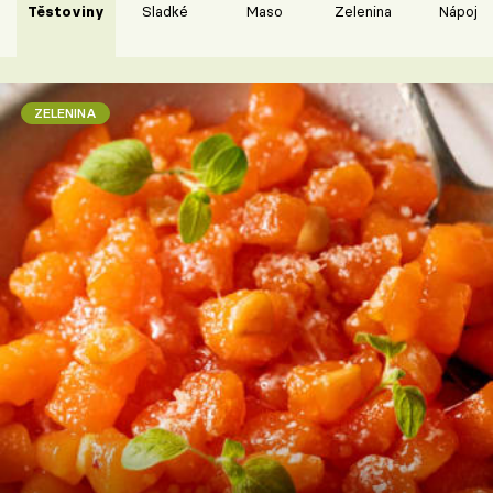
Těstoviny
Sladké
Maso
Zelenina
Nápoje
ZELENINA