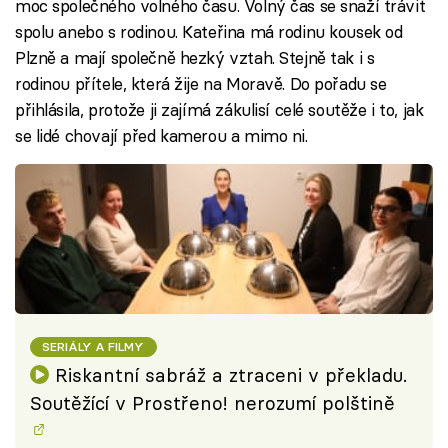
moc společného volného času. Volný čas se snaží trávit
spolu anebo s rodinou. Kateřina má rodinu kousek od
Plzně a mají společně hezký vztah. Stejně tak i s
rodinou přítele, která žije na Moravě. Do pořadu se
přihlásila, protože ji zajímá zákulisí celé soutěže i to, jak
se lidé chovají před kamerou a mimo ni.
SERIÁLY A FILMY
Riskantní sabráž a ztraceni v překladu.
Soutěžící v Prostřeno! nerozumí polštině