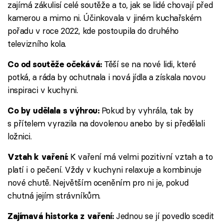
zajímá zákulisí celé soutěže a to, jak se lidé chovají před
kamerou a mimo ni. Účinkovala v jiném kuchařském
pořadu v roce 2022, kde postoupila do druhého
televizního kola.
Těší se na nové lidi, které
Co od soutěže očekává:
potká, a ráda by ochutnala i nová jídla a získala novou
inspiraci v kuchyni.
Pokud by vyhrála, tak by
Co by udělala s výhrou:
s přítelem vyrazila na dovolenou anebo by si předělali
ložnici.
K vaření má velmi pozitivní vztah a to
Vztah k vaření:
platí i o pečení. Vždy v kuchyni relaxuje a kombinuje
nové chutě. Největším oceněním pro ni je, pokud
chutná jejím strávníkům.
Jednou se jí povedlo scedit
Zajímavá historka z vaření: