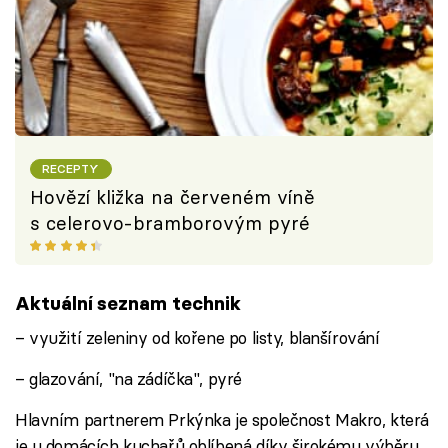
RECEPTY
Hovězí kližka na červeném víně
s celerovo-bramborovým pyré
Aktuální seznam technik
– využití zeleniny od kořene po listy, blanšírování
– glazování, "na zádíčka", pyré
Hlavním partnerem Prkýnka je společnost Makro, která
je u domácích kuchařů oblíbená díky širokému výběru