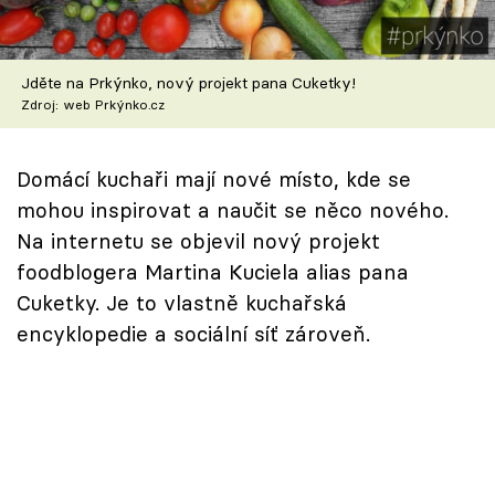
Škola vaření
Recepty z TV
Jděte na Prkýnko, nový projekt pana Cuketky!
Zdroj: web Prkýnko.cz
Speciál: Cuketa
Domácí kuchaři mají nové místo, kde se
Těhotnej kuchař
mohou inspirovat a naučit se něco nového.
Sledujte prima+
Na internetu se objevil nový projekt
foodblogera Martina Kuciela alias pana
Cuketky. Je to vlastně kuchařská
Přihlášení
encyklopedie a sociální síť zároveň.
Sledujte nás