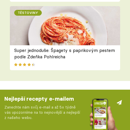
TĚSTOVINY
Super jednoduše: Špagety s paprikovým pestem
podle Zdeňka Pohlreicha
Nejlepší recepty e-mailem
Zanechte nám svůj e-mail a až 5x týdně
vás upozorníme na to nejnovější a nejlepší
z našeho webu.