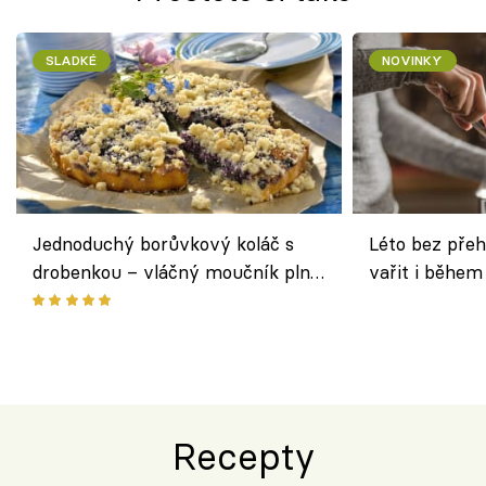
SLADKÉ
NOVINKY
Jednoduchý borůvkový koláč s
Léto bez přeh
drobenkou – vláčný moučník plný
vařit i během
ovoce
Recepty