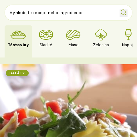
Těstoviny
Sladké
Maso
Zelenina
Nápoje
SALÁTY