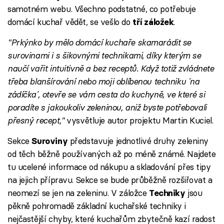
samotném webu. Všechno podstatné, co potřebuje
domácí kuchař vědět, se vešlo do
.
tří záložek
"Prkýnko by mělo domácí kuchaře skamarádit se
surovinami i s šikovnými technikami, díky kterým se
naučí vařit intuitivně a bez receptů. Když totiž zvládnete
třeba blanšírování nebo moji oblíbenou techniku ´na
zádíčka´, otevře se vám cesta do kuchyně, ve které si
poradíte s jakoukoliv zeleninou, aniž byste potřebovali
přesný recept,"
vysvětluje autor projektu Martin Kuciel.
Sekce
představuje jednotlivé druhy zeleniny
Suroviny
od těch běžně používaných až po méně známé. Najdete
tu ucelené informace od nákupu a skladování přes tipy
na jejich přípravu. Sekce se bude průběžně rozšiřovat a
neomezí se jen na zeleninu. V záložce
jsou
Techniky
pěkně pohromadě základní kuchařské techniky i
nejčastější chyby, které kuchařům zbytečně kazí radost