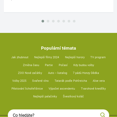
Populární témata
Jak zhubnout
Nejlepší filmy 2024
Nejlepší horory
TV program
Změna času
Partie
Počasí
Kdy budou volby
ZOO Nové začátky
Auto – katalog
7 pádů Honzy Dědka
Volby 2025
Svařené víno
Tatarák podle Pohlreicha
Aloe vera
Pěstování lichořeřišnice
Výpočet ascendentu
Tvarohové knedlíky
Nejlepší palačinky
Švestkový koláč