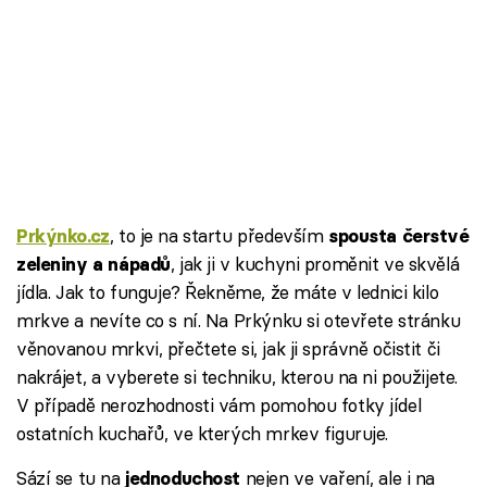
, to je na startu především
Prkýnko.cz
spousta čerstvé
, jak ji v kuchyni proměnit ve skvělá
zeleniny a nápadů
jídla. Jak to funguje? Řekněme, že máte v lednici kilo
mrkve a nevíte co s ní. Na Prkýnku si otevřete stránku
věnovanou mrkvi, přečtete si, jak ji správně očistit či
nakrájet, a vyberete si techniku, kterou na ni použijete.
V případě nerozhodnosti vám pomohou fotky jídel
ostatních kuchařů, ve kterých mrkev figuruje.
Sází se tu na
nejen ve vaření, ale i na
jednoduchost