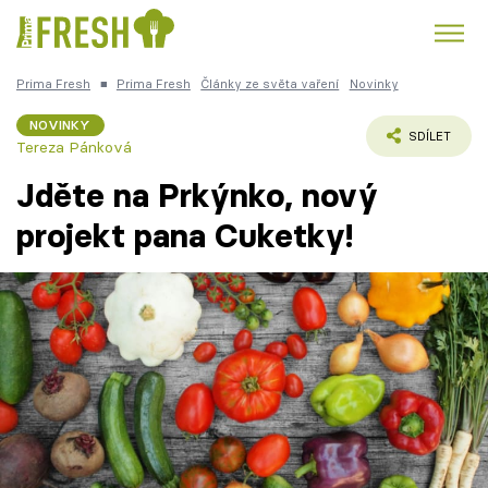
Prima Fresh
■
Prima Fresh
Články ze světa vaření
Novinky
Kuře
Polévky k večeři
Rychlé večeře
Trendy:
NOVINKY
SDÍLET
Tereza Pánková
Česká kuchyně
Čokoláda
Jděte na Prkýnko, nový
projekt pana Cuketky!
Témata
Recepty
Články
TV Program