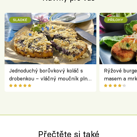
SLADKÉ
PŘÍLOHY
Jednoduchý borůvkový koláč s
Rýžové burge
drobenkou – vláčný moučník plný
masem a mrk
ovoce
salátem – leh
Přečtěte si také