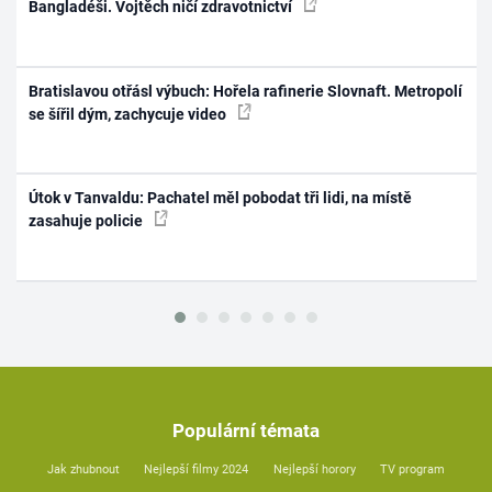
Bangladéši. Vojtěch ničí zdravotnictví
Bratislavou otřásl výbuch: Hořela rafinerie Slovnaft. Metropolí
se šířil dým, zachycuje video
Útok v Tanvaldu: Pachatel měl pobodat tři lidi, na místě
zasahuje policie
Populární témata
Jak zhubnout
Nejlepší filmy 2024
Nejlepší horory
TV program