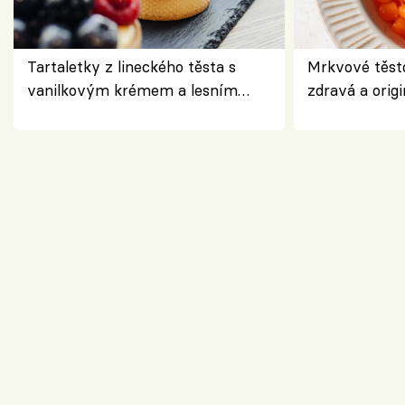
Tartaletky z lineckého těsta s
Mrkvové těst
vanilkovým krémem a lesním
zdravá a origi
ovocem podle Bread Society
klasiky