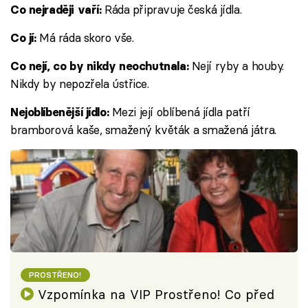
Ráda připravuje česká jídla.
Co nejraději vaří:
Má ráda skoro vše.
Co jí:
Nejí ryby a houby.
Co nejí, co by nikdy neochutnala:
Nikdy by nepozřela ústřice.
Mezi její oblíbená jídla patří
Nejoblíbenější jídlo:
bramborová kaše, smažený květák a smažená játra.
PROSTŘENO!
Vzpomínka na VIP Prostřeno! Co před