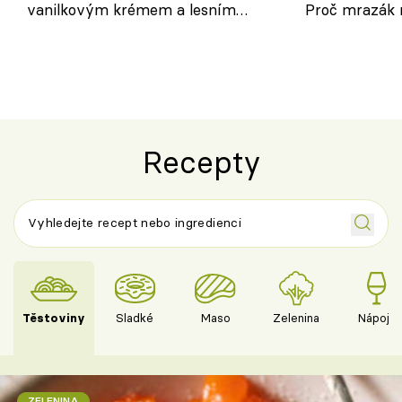
vanilkovým krémem a lesním
Proč mrazák n
ovocem podle Bread Society
horku vsadit 
Recepty
Těstoviny
Sladké
Maso
Zelenina
Nápoje
ZELENINA