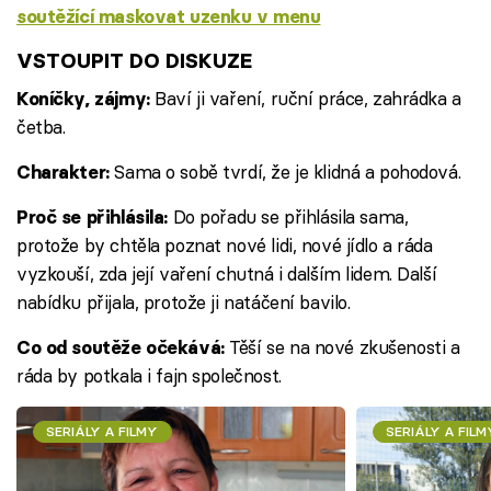
soutěžící maskovat uzenku v menu
VSTOUPIT DO DISKUZE
Baví ji vaření, ruční práce, zahrádka a
Koníčky, zájmy:
četba.
Sama o sobě tvrdí, že je klidná a pohodová.
Charakter:
Do pořadu se přihlásila sama,
Proč se přihlásila:
protože by chtěla poznat nové lidi, nové jídlo a ráda
vyzkouší, zda její vaření chutná i dalším lidem. Další
nabídku přijala, protože ji natáčení bavilo.
Těší se na nové zkušenosti a
Co od soutěže očekává:
ráda by potkala i fajn společnost.
SERIÁLY A FILMY
SERIÁLY A FILM