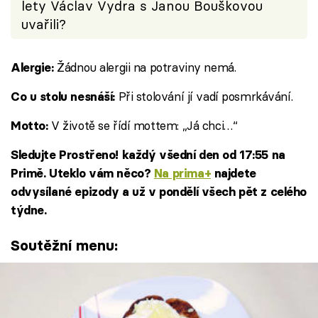
lety Václav Vydra s Janou Bouškovou
uvařili?
Žádnou alergii na potraviny nemá.
Alergie:
Při stolování jí vadí posmrkávání.
Co u stolu nesnáší:
V životě se řídí mottem: „Já chci…“
Motto:
Sledujte Prostřeno! každý všední den od 17:55 na
Primě. Uteklo vám něco?
Na prima+
najdete
odvysílané epizody a už v pondělí všech pět z celého
týdne.
Soutěžní menu: