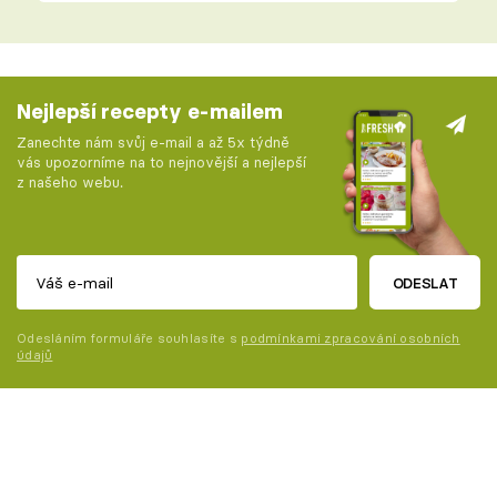
Nejlepší recepty e-mailem
Zanechte nám svůj e-mail a až 5x týdně
vás upozorníme na to nejnovější a nejlepší
z našeho webu.
ODESLAT
Odesláním formuláře souhlasíte s
podmínkami zpracování osobních
údajů