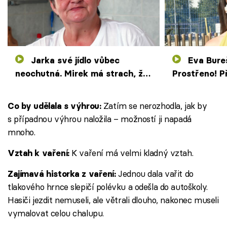
Jarka své jídlo vůbec
Eva Burešová komentuje
neochutná. Mirek má strach, že
Prostřeno! Př
jim hodila něco do jídla
účasti v poř
Zatím se nerozhodla, jak by
Co by udělala s výhrou:
s případnou výhrou naložila – možností ji napadá
mnoho.
K vaření má velmi kladný vztah.
Vztah k vaření:
Jednou dala vařit do
Zajímavá historka z vaření:
tlakového hrnce slepičí polévku a odešla do autoškoly.
Hasiči jezdit nemuseli, ale větrali dlouho, nakonec museli
vymalovat celou chalupu.