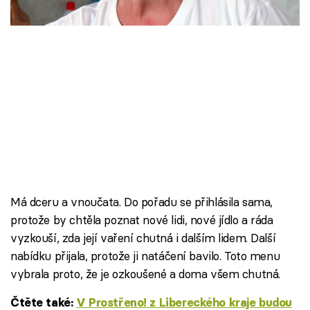
Škola vaření
Recepty z TV
Speciál: Cuketa
Těhotnej kuchař
Sledujte prima+
Přihlášení
Má dceru a vnoučata. Do pořadu se přihlásila sama,
protože by chtěla poznat nové lidi, nové jídlo a ráda
vyzkouší, zda její vaření chutná i dalším lidem. Další
Sledujte nás
nabídku přijala, protože ji natáčení bavilo. Toto menu
vybrala proto, že je ozkoušené a doma všem chutná.
Čtěte také:
V Prostřeno! z Libereckého kraje budou