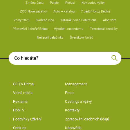
Změna času
Partie
Počasí
Kdy budou volby
ZOO Nové začátky
Auto – katalog
7 pádů Honzy Dědka
Volby 2025
Svařené víno
Tatarák podle Pohlreicha
Aloe vera
Pěstování lichořeřišnice
Výpočet ascendentu
Tvarohové knedlíky
Nejlepší palačinky
Švestkový koláč
O FTV Prima
Management
Volná místa
Press
Reklama
Castingy a výzvy
HbbTV
Kontakty
Podmínky užívání
Zpracování osobních údajů
Cookies
Nápověda