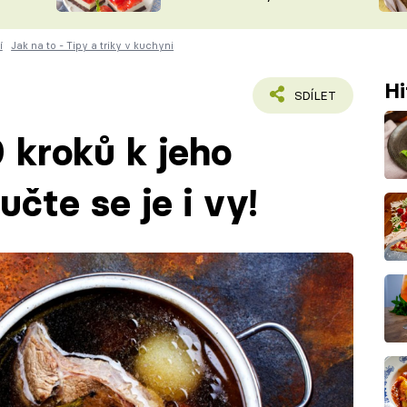
nepotřebujete troubu
ŠÉFREDAK
VYCHYTÁVKY
í
Jak na to - Tipy a triky v kuchyni
SOUTĚŽ FR
NA NÁKUPECH
ČASOPIS
Hi
SDÍLET
9 kroků k jeho
učte se je i vy!