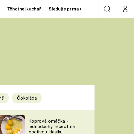
Těhotnej kuchař
Sledujte prima+
Vyhledávání
Můj p
Prima+
Y
CNN Prima NEWS
Prima ZOOM
ÍDLA
Prima LIVING
Prima Ženy
ně
Čokoláda
Prima LAJK
y
Koprová omáčka -
jednoduchý recept na
Sledujte nás
poctivou klasiku