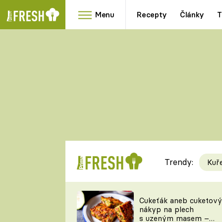
Menu
Recepty
Články
T
Oblíbené
Přílohy
recepty
HRANOLKY
HOUBY
KNEDLÍKY
DÝNĚ
KAŠE
RYCHLOVKY
Trendy:
Kuř
Populární
Videorecept
Cukeťák aneb cuketový
nákyp na plech
kuchaři
s uzeným masem –
TEĎ VAŘÍ ŠÉF!