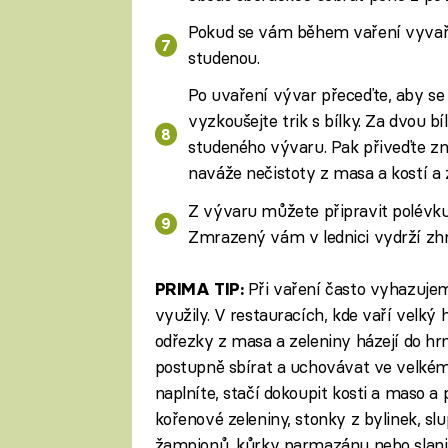
Pokud se vám během vaření vyvařilo 
studenou.
Po uvaření vývar přeceďte, aby se je
vyzkoušejte trik s bílky. Za dvou bí
studeného vývaru. Pak přiveďte zno
naváže nečistoty z masa a kostí a 
Z vývaru můžete připravit polévku
Zmrazený vám v lednici vydrží zhr
Při vaření často vyhazujem
PRIMA TIP:
využily. V restauracích, kde vaří velký
odřezky z masa a zeleniny házejí do h
postupně sbírat a uchovávat ve velké
naplníte, stačí dokoupit kosti a maso a 
kořenové zeleniny, stonky z bylinek, slu
žampionů, kůrky parmazánu nebo slaniny