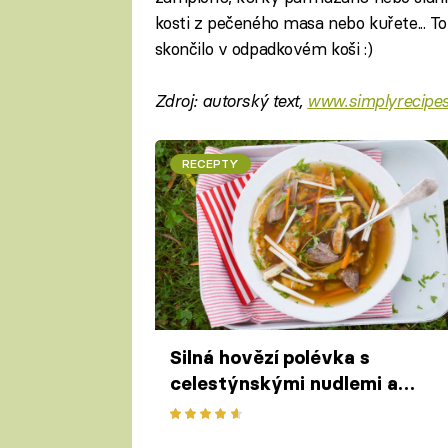
kosti z pečeného masa nebo kuřete... T
skončilo v odpadkovém koši :)
Zdroj: autorský text,
www.simplyrecipe
RECEPTY
Silná hovězí polévka s
celestýnskými nudlemi a
restovanou zeleninou