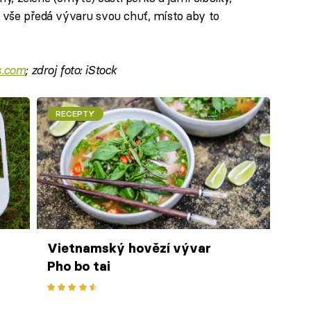
o vše předá vývaru svou chuť, místo aby to
s.com
; zdroj foto: iStock
RECEPTY
Vietnamský hovězí vývar
Pho bo tai