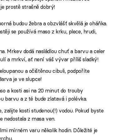
je prostě strašně dobrý!
borná budou žebra a obzvlášť skvělá je oháňka.
těji se používá maso z krku, plece, hrudi,
na. Mrkev dodá nasládlou chuť a barvu a celer
lí a mrkví, ať není váš vývar příliš sladký!
loupanou a očištěnou cibuli, podpoříte
arva je ve slupce!
 a kosti asi na 20 minut do trouby
u barvu a z té bude zlatavá i polévka.
 zalijte kosti studenou(!) vodou. Pokud byste
se nedostala z masa ven.
elmi mírném varu několik hodin. Důležité je
vrchu.