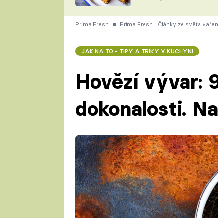
skvělý způsob, jak
ZDENĚK
zpracovat přerostlé
ČESKO NA TALÍŘI
cukety
POHLREICH
Prima Fresh
■
Prima Fresh
Články ze světa vařen
KAROLÍNA,
JAROSLAV SAPÍK
DOMÁCÍ
JAK NA TO - TIPY A TRIKY V KUCHYNI
KUCHAŘKA
KAROLÍNA
KAMBERSKÁ
Hovězí vývar: 
dokonalosti. Na