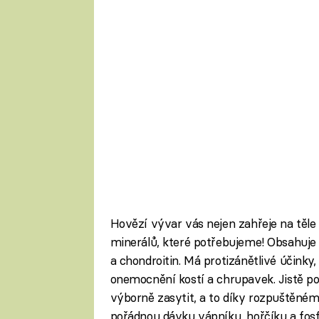
Hovězí vývar vás nejen zahřeje na těle 
minerálů, které potřebujeme! Obsahuje
a chondroitin. Má protizánětlivé účink
onemocnění kostí a chrupavek. Jistě pot
výborně zasytit, a to díky rozpuštěném
pořádnou dávku vápníku, hořčíku a fos