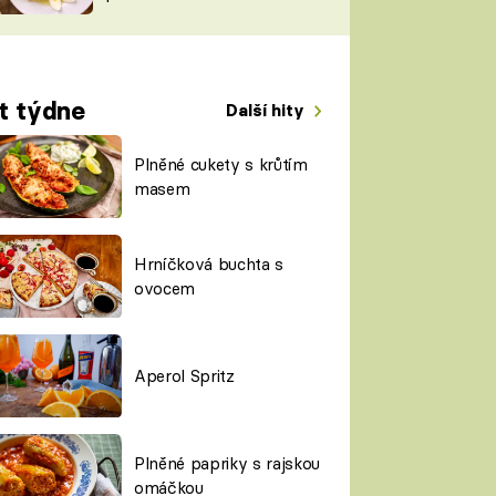
TORKY
ESH
t týdne
Další hity
Plněné cukety s krůtím
masem
Hrníčková buchta s
ovocem
Aperol Spritz
Plněné papriky s rajskou
omáčkou