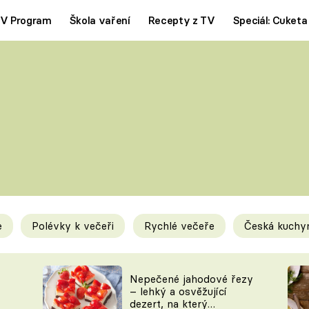
V Program
Škola vaření
Recepty z TV
Speciál: Cuketa
Polévky
Saláty
ČESKÁ KLASIKA
TĚSTOVIN
SILNÉ VÝVARY
SLADKÉ
KRÉMOVÉ
BEZMASÁ J
e
Polévky k večeři
Rychlé večeře
Česká kuchy
y
Tipy a triky
Novink
Nepečené jahodové řezy
– lehký a osvěžující
dezert, na který
KAM ZA JÍDLEM
BLOG