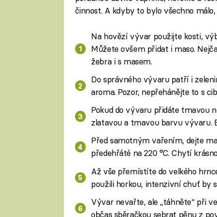
činnost. A kdyby to bylo všechno málo, 
Na hovězí vývar použijte kosti, vý
Můžete ovšem přidat i maso. Nejčas
žebra i s masem.
Do správného vývaru patří i zeleni
aroma. Pozor, nepřehánějte to s cibu
Pokud do vývaru přidáte tmavou ne
zlatavou a tmavou barvu vývaru. B
Před samotným vařením, dejte maso
předehřáté na 220 °C. Chytí krásno
Až vše přemístíte do velkého hrnce,
použili horkou, intenzivní chuť by 
Vývar nevařte, ale „táhněte“ při v
občas sběračkou sebrat pěnu z po