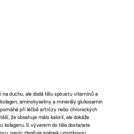
i na duchu, ale dodá tělu spoustu vitamínů a
 kolagen, aminokyseliny a minerály glukosamin
y, pomáhá při léčbě artrózy nebo chronických
ěší, že obsahuje málo kalorií, ale dokáže
u kolagenu. S vývarem do těla dostanete
foru, navíc zlepšuje spánek i mozkovou