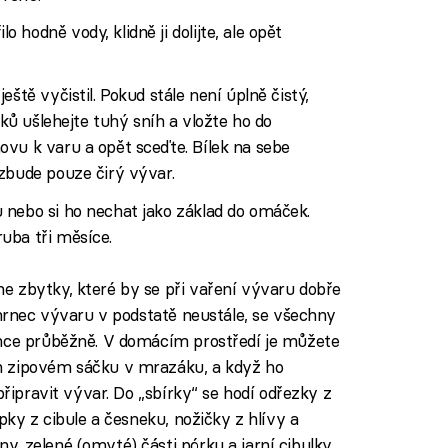
hodně vody, klidně ji dolijte, ale opět
ště vyčistil. Pokud stále není úplně čistý,
lků ušlehejte tuhý sníh a vložte ho do
vu k varu a opět sceďte. Bílek na sebe
zbude pouze čirý vývar.
 nebo si ho nechat jako základ do omáček.
uba tři měsíce.
e zbytky, které by se při vaření vývaru dobře
 hrnec vývaru v podstatě neustále, se všechny
rnce průběžně. V domácím prostředí je můžete
m zipovém sáčku v mrazáku, a když ho
připravit vývar. Do „sbírky“ se hodí odřezky z
pky z cibule a česneku, nožičky z hlívy a
, zelené (omyté) části pórku a jarní cibulky,