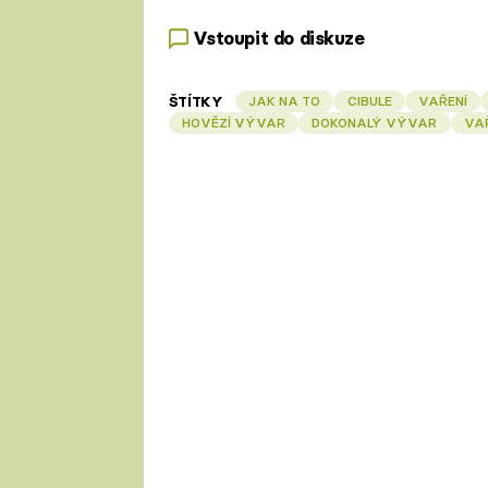
Vstoupit do diskuze
ŠTÍTKY
JAK NA TO
CIBULE
VAŘENÍ
HOVĚZÍ VÝVAR
DOKONALÝ VÝVAR
VA