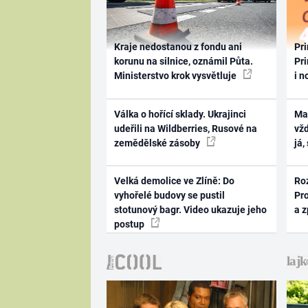
Kraje nedostanou z fondu ani
Pri
korunu na silnice, oznámil Půta.
Pri
Ministerstvo krok vysvětluje
i n
Válka o hořící sklady. Ukrajinci
Ma
udeřili na Wildberries, Rusové na
vž
zemědělské zásoby
já,
Velká demolice ve Zlíně: Do
Ro
vyhořelé budovy se pustil
Pr
stotunový bagr. Video ukazuje jeho
a 
postup