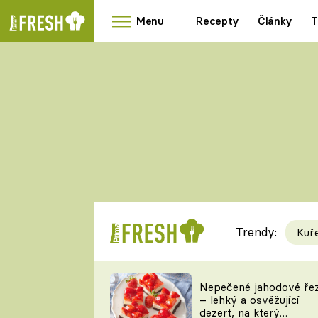
Menu
Recepty
Články
T
Oblíbené
Přílohy
recepty
HRANOLKY
HOUBY
KNEDLÍKY
DÝNĚ
KAŠE
RYCHLOVKY
Trendy:
Kuř
Populární
Videorecept
Nepečené jahodové ře
– lehký a osvěžující
kuchaři
dezert, na který
TEĎ VAŘÍ ŠÉF!