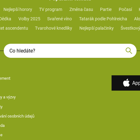
Nejlepší horory
TV program
Změna času
Partie
Počasí
 Dědka
Volby 2025
Svařené víno
Tatarák podle Pohlreicha
Alo
et ascendentu
Tvarohové knedlíky
Nejlepší palačinky
Švestkový
ement
App
y a výzvy
ty
vání osobních údajů
ěda
ce