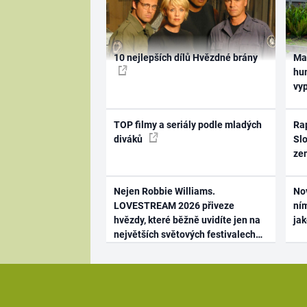
10 nejlepších dílů Hvězdné brány
Ma
hum
vy
TOP filmy a seriály podle mladých
Rap
diváků
Slo
ze
Nejen Robbie Williams.
No
LOVESTREAM 2026 přiveze
ním
hvězdy, které běžně uvidíte jen na
ja
největších světových festivalech