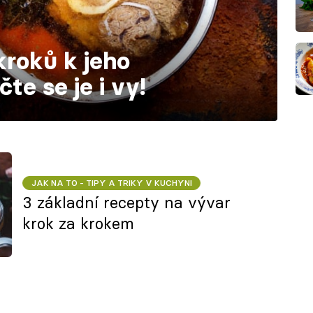
kroků k jeho
te se je i vy!
JAK NA TO - TIPY A TRIKY V KUCHYNI
3 základní recepty na vývar
krok za krokem