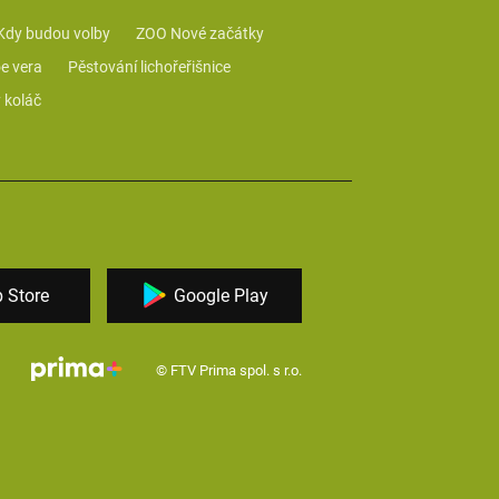
Kdy budou volby
ZOO Nové začátky
e vera
Pěstování lichořeřišnice
 koláč
 Store
Google Play
© FTV Prima spol. s r.o.