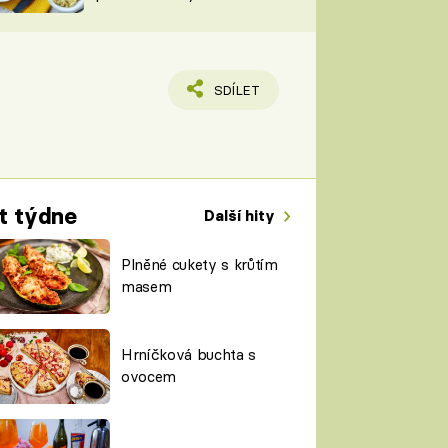
TORKY
ESH
SDÍLET
t týdne
Další hity
Plněné cukety s krůtím
masem
Hrníčková buchta s
ovocem