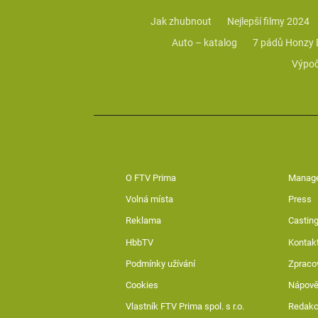
Jak zhubnout
Nejlepší filmy 2024
Auto – katalog
7 pádů Honzy
Výpoč
O FTV Prima
Manag
Volná místa
Press
Reklama
Casting
HbbTV
Kontak
Podmínky užívání
Zpraco
Cookies
Nápov
Vlastník FTV Prima spol. s r.o.
Redak