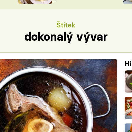
ŠÉFREDAK
VYCHYTÁVKY
SOUTĚŽ FR
NA NÁKUPECH
Štítek
ČASOPIS
dokonalý vývar
Hi