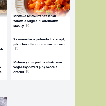
Mrkvové těstoviny bez lepku –
zdravá a originální alternativa
klasiky
Zavařené lečo: jednoduchý recept,
jak uchovat letní zeleninu na zimu
atr
Malinový chia pudink s kokosem –
o
veganský dezert plný ovoce a
ně
ořechů