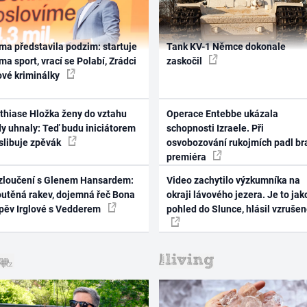
ma představila podzim: startuje
Tank KV-1 Němce dokonale
ma sport, vrací se Polabí, Zrádci
zaskočil
ové kriminálky
thiase Hložka ženy do vztahu
Operace Entebbe ukázala
dy uhnaly: Teď budu iniciátorem
schopnosti Izraele. Při
 slibuje zpěvák
osvobozování rukojmích padl br
premiéra
zloučení s Glenem Hansardem:
Video zachytilo výzkumníka na
outěná rakev, dojemná řeč Bona
okraji lávového jezera. Je to jak
zpěv Irglové s Vedderem
pohled do Slunce, hlásil vzruše