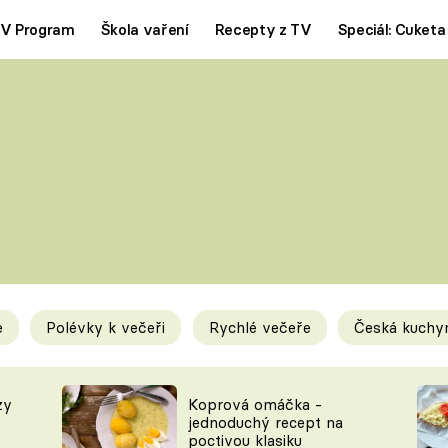
V Program
Škola vaření
Recepty z TV
Speciál: Cuketa
Polévky
Saláty
ČESKÁ KLASIKA
TĚSTOVIN
SILNÉ VÝVARY
SLADKÉ
KRÉMOVÉ
BEZMASÁ J
e
Polévky k večeři
Rychlé večeře
Česká kuchy
y
Tipy a triky
Novink
zy
Koprová omáčka -
jednoduchý recept na
poctivou klasiku
KAM ZA JÍDLEM
BLOG