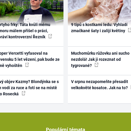
rtyho frky: Táta kvůli mému
9 tipů s kostkami ledu: Vyhladí
oru málem přišel o práci,
zmačkané šaty i zalijí květiny
práví kontroverzní Řezník
per Vercetti vyfasoval na
Muchomůrku růžovku ani sucho
vensku 5 let vězení, pak bude ze
nezdolá! Jak ji rozeznat od
mě vyhoštěn
tygrované?
vý objev Kazmy? Blondýnka se s
V srpnu nezapomeňte přesadit
 vodí za ruce a fotí se na místě
velkokvěté kosatce. Jak na to?
ko Rosecká
Populární témata