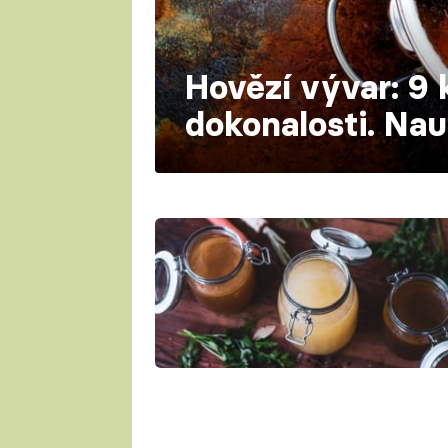
Hovězí vývar: 9 
dokonalosti. Nauč