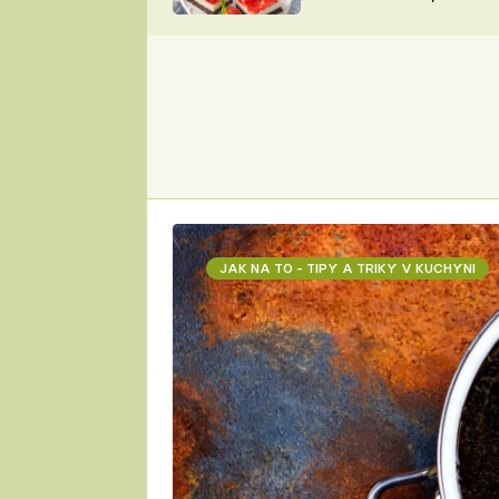
nepotřebujete troubu
ZDENĚK
ČESKO NA TALÍŘI
POHLREICH
KAROLÍNA,
JAROSLAV SAPÍK
DOMÁCÍ
KUCHAŘKA
KAROLÍNA
KAMBERSKÁ
JAK NA TO - TIPY A TRIKY V KUCHYNI