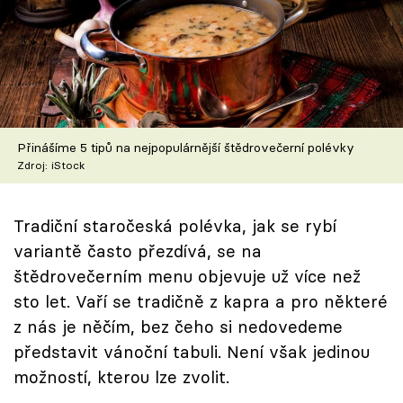
Škola vaření
Recepty z TV
Speciál: Cuketa
Přinášíme 5 tipů na nejpopulárnější štědrovečerní polévky
Těhotnej kuchař
Zdroj: iStock
Sledujte prima+
Tradiční staročeská polévka, jak se rybí
Přihlášení
variantě často přezdívá, se na
štědrovečerním menu objevuje už více než
sto let. Vaří se tradičně z kapra a pro některé
Sledujte nás
z nás je něčím, bez čeho si nedovedeme
představit vánoční tabuli. Není však jedinou
možností, kterou lze zvolit.