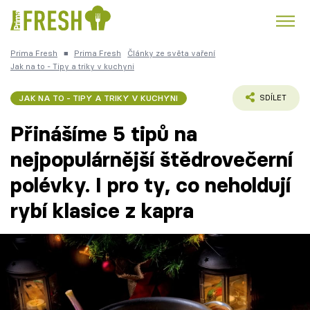
Prima Fresh
■
Prima Fresh
Články ze světa vaření
Kuře
Polévky k večeři
Rychlé večeře
Jak na to - Tipy a triky v kuchyni
Trendy:
Česká kuchyně
Čokoláda
JAK NA TO - TIPY A TRIKY V KUCHYNI
SDÍLET
Přinášíme 5 tipů na
nejpopulárnější štědrovečerní
polévky. I pro ty, co neholdují
Témata
rybí klasice z kapra
Recepty
Články
TV Program