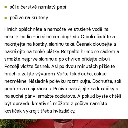
sůl a čerstvě namletý pepř
pečivo na krutony
Hrách opláchněte a namočte ve studené vodě na
několik hodin – ideálně den dopředu. Cibuli očistěte a
nakrájejte na kostky, slaninu také. Česnek oloupejte a
nakrájejte na tenké plátky. Rozpalte hrnec se sádlem a
smažte nejprve slaninu a po chvilce přidejte cibuli.
Později vložte česnek. Asi po dvou minutách přidejte
hrách a zalijte vývarem. Vařte tak dlouho, dokud
nezměkne. Následně polévku rozmixujte. Dochuťte, solí,
pepřem a majoránkou. Pečivo nakrájejte na kostičky a
na suché pánvi smažte dozlatova. A pokud byste chtěli
být opravdu kreativní, můžete z pečiva namísto
kostiček vykrojit třeba hvězdičky.