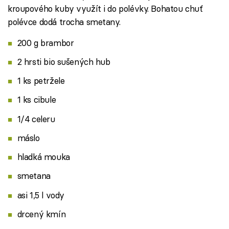
kroupového kuby využít i do polévky. Bohatou chuť
polévce dodá trocha smetany.
200 g brambor
2 hrsti bio sušených hub
1 ks petržele
1 ks cibule
1/4 celeru
máslo
hladká mouka
smetana
asi 1,5 l vody
drcený kmín