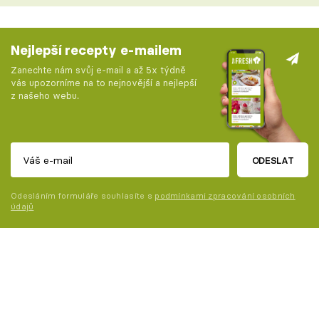
Nejlepší recepty e-mailem
Zanechte nám svůj e-mail a až 5x týdně
vás upozorníme na to nejnovější a nejlepší
z našeho webu.
ODESLAT
Odesláním formuláře souhlasíte s
podmínkami zpracování osobních
údajů