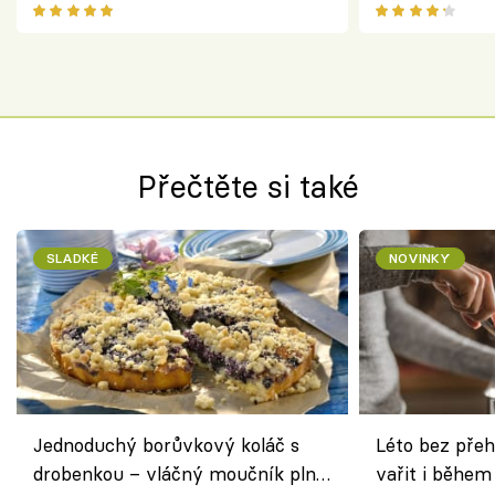
ovoce
salátem – leh
Přečtěte si také
SLADKÉ
NOVINKY
Jednoduchý borůvkový koláč s
Léto bez přeh
drobenkou – vláčný moučník plný
vařit i během