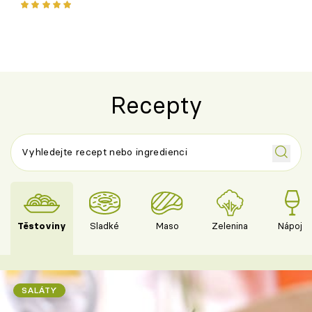
ovoce
Recepty
Těstoviny
Sladké
Maso
Zelenina
Nápoje
SALÁTY