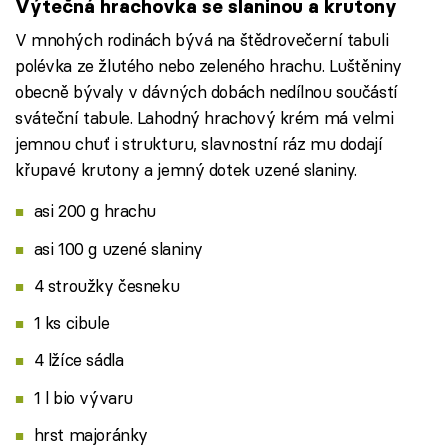
Výtečná hrachovka se slaninou a krutony
V mnohých rodinách bývá na štědrovečerní tabuli
polévka ze žlutého nebo zeleného hrachu. Luštěniny
obecně bývaly v dávných dobách nedílnou součástí
sváteční tabule. Lahodný hrachový krém má velmi
jemnou chuť i strukturu, slavnostní ráz mu dodají
křupavé krutony a jemný dotek uzené slaniny.
asi 200 g hrachu
asi 100 g uzené slaniny
4 stroužky česneku
1 ks cibule
4 lžíce sádla
1 l bio vývaru
hrst majoránky