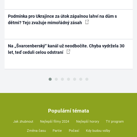
Podmínka pro Ukrajince za útok zápalnou lahví na dům s
dětmi? Tejc zvažuje mimořádný zásah
Na „Švarcenberský“ kanál už neodbočíte. Chyba vydržela 30
let, teď ceduli celou odstraní
Populární témata
Jak zhubnout
Nejlepší filmy 2024
Nejlepší horory
TV program
Změna času
Partie
Počasí
Kdy budou volby