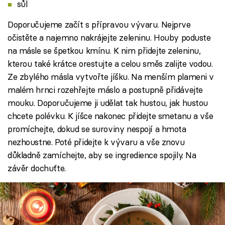
sůl
Doporučujeme začít s přípravou vývaru. Nejprve
očistěte a najemno nakrájejte zeleninu. Houby poduste
na másle se špetkou kmínu. K nim přidejte zeleninu,
kterou také krátce orestujte a celou směs zalijte vodou.
Ze zbylého másla vytvořte jíšku. Na menším plameni v
malém hrnci rozehřejte máslo a postupně přidávejte
mouku. Doporučujeme ji udělat tak hustou, jak hustou
chcete polévku. K jíšce nakonec přidejte smetanu a vše
promíchejte, dokud se suroviny nespojí a hmota
nezhoustne. Poté přidejte k vývaru a vše znovu
důkladně zamíchejte, aby se ingredience spojily. Na
závěr dochuťte.