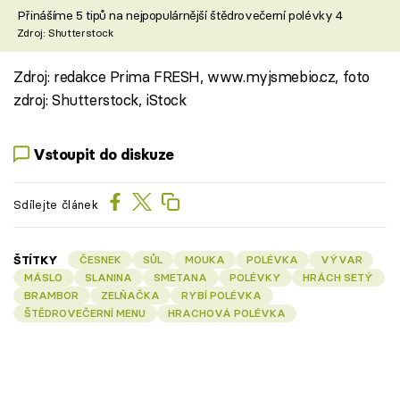
Přinášíme 5 tipů na nejpopulárnější štědrovečerní polévky 4
Zdroj: Shutterstock
Zdroj: redakce Prima FRESH, www.myjsmebio.cz, foto
zdroj: Shutterstock, iStock
Vstoupit do diskuze
Sdílejte článek
ŠTÍTKY
ČESNEK
SŮL
MOUKA
POLÉVKA
VÝVAR
MÁSLO
SLANINA
SMETANA
POLÉVKY
HRÁCH SETÝ
BRAMBOR
ZELŇAČKA
RYBÍ POLÉVKA
ŠTĚDROVEČERNÍ MENU
HRACHOVÁ POLÉVKA