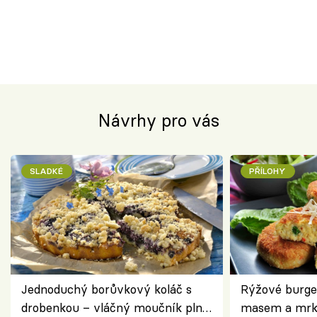
Návrhy pro vás
SLADKÉ
PŘÍLOHY
Jednoduchý borůvkový koláč s
Rýžové burge
drobenkou – vláčný moučník plný
masem a mrk