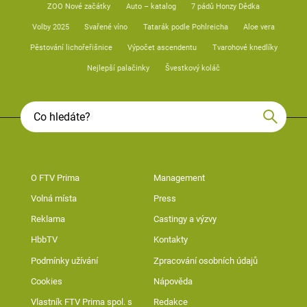
ZOO Nové začátky
Auto – katalog
7 pádů Honzy Dědka
Volby 2025
Svařené víno
Tatarák podle Pohlreicha
Aloe vera
Pěstování lichořeřišnice
Výpočet ascendentu
Tvarohové knedlíky
Nejlepší palačinky
Švestkový koláč
O FTV Prima
Management
Volná místa
Press
Reklama
Castingy a výzvy
HbbTV
Kontakty
Podmínky užívání
Zpracování osobních údajů
Cookies
Nápověda
Vlastník FTV Prima spol. s
Redakce