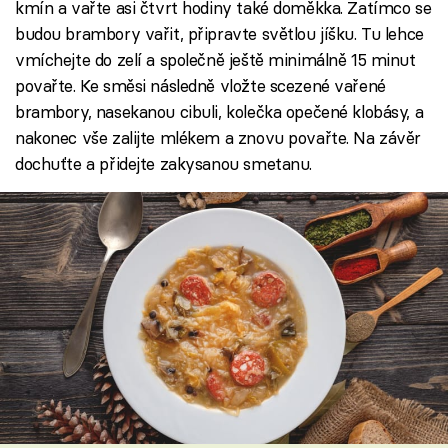
kmín a vařte asi čtvrt hodiny také doměkka. Zatímco se
budou brambory vařit, připravte světlou jíšku. Tu lehce
vmíchejte do zelí a společně ještě minimálně 15 minut
povařte. Ke směsi následně vložte scezené vařené
brambory, nasekanou cibuli, kolečka opečené klobásy, a
nakonec vše zalijte mlékem a znovu povařte. Na závěr
dochuťte a přidejte zakysanou smetanu.