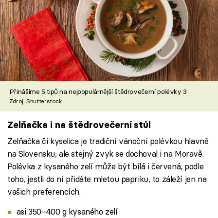
Přinášíme 5 tipů na nejpopulárnější štědrovečerní polévky 3
Zdroj: Shutterstock
Zelňačka i na štědrovečerní stůl
Zelňačka či kyselica je tradiční vánoční polévkou hlavně
na Slovensku, ale stejný zvyk se dochoval i na Moravě.
Polévka z kysaného zelí může být bílá i červená, podle
toho, jestli do ní přidáte mletou papriku, to záleží jen na
vašich preferencích.
asi 350–400 g kysaného zelí