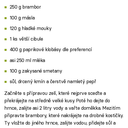
250 g brambor
100 g másla
120 g hladké mouky
1 ks větší cibule
400 g paprikové klobásy dle preferencí
asi 250 ml mléka
100 g zakysané smetany
sůl, drcený kmín a čerstvě namletý pepř
Začněte s přípravou zelí, které nejprve sceďte a
překrájejte na středně velké kusy. Poté ho dejte do
hrnce, zalijte asi 2 litry vody a vařte doměkka. Mezitím
připravte brambory, které nakrájejte na drobné kostičky.
Ty vložte do jiného hrnce, zalijte vodou, přidejte sůl a