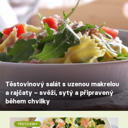
Těstovinový salát s uzenou makrelou
a rajčaty – svěží, sytý a připravený
během chvilky
TĚSTOVINY