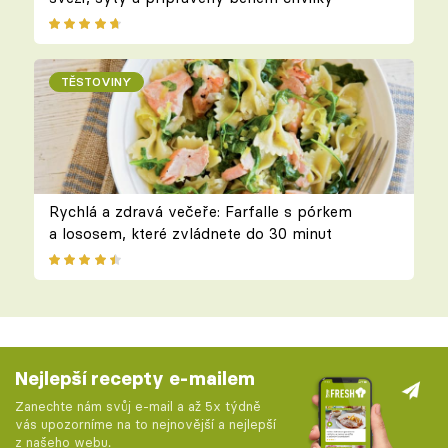
TĚSTOVINY
Rychlá a zdravá večeře: Farfalle s pórkem
a lososem, které zvládnete do 30 minut
Nejlepší recepty e-mailem
Zanechte nám svůj e-mail a až 5x týdně
vás upozorníme na to nejnovější a nejlepší
z našeho webu.