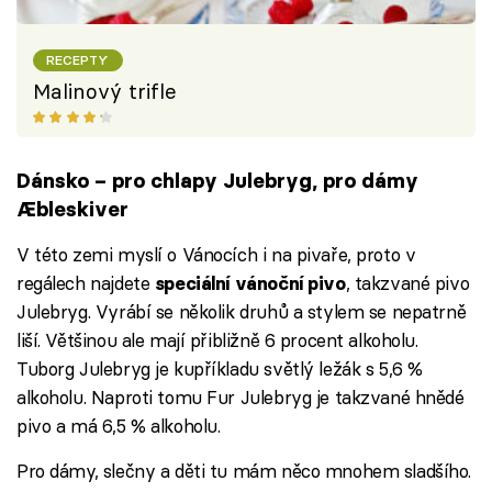
RECEPTY
Malinový trifle
Dánsko – pro chlapy Julebryg, pro dámy
Æbleskiver
V této zemi myslí o Vánocích i na pivaře, proto v
regálech najdete
, takzvané pivo
speciální vánoční pivo
Julebryg. Vyrábí se několik druhů a stylem se nepatrně
liší. Většinou ale mají přibližně 6 procent alkoholu.
Tuborg Julebryg je kupříkladu světlý ležák s 5,6 %
alkoholu. Naproti tomu Fur Julebryg je takzvané hnědé
pivo a má 6,5 % alkoholu.
Pro dámy, slečny a děti tu mám něco mnohem sladšího.