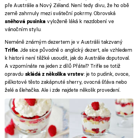
pře Austrálie a Nový Zéland. Není tedy divu, že ho obě
země zahrnuly mezi sváteční pokrmy. Obrovská
vyloženě láká k nazdobení ve
sněhová pusinka
vánočním stylu.
Neméně známým dezertem je v Austrálii takzvaný
. Jde sice původně o anglický dezert, ale vzhledem
Trifle
k historii není těžké usoudit, jak do Austrálie doputoval.
A vzpomínáte na jeden z dílů Přátel? Trifle se totiž
opravdu
: je to pudink, ovoce,
skládá z několika vrstev
piškotové těsto zakápnuté sherry, ovocná šťáva nebo
želé a šlehačka. Ale i zde najdete několik provedení.