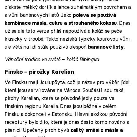
získáte měkký dortík s lehce zuhelnatělým povrchem a
s vůní banánových listů. Jako
poleva se používá
. Dnes
kombinace másla, cukru a strouhaného kokosu
už se ale tato verze příliš nepoužívá a koláč se peče
klasicky v troubě. Takto nezíská typicky kouřovou vůni,
ale většina lidí stále používá alespoň
.
banánové listy
Vánoční tradice ve světě – koláč Bibingka
Finsko – pirožky Karelian
Ve Finsku mají Joulupöytä, což je název pro výběr jídel,
která jsou servírována na Vánoce. Součástí jsou také
pirohy Karelian, které se původně jedly pouze ve
finském regionu Karelia. Dnes jsou běžné v celém
Finsku a dokonce i v Estonsku. Hlavní složkou původní
receptury bylo žito, které je dnes často kombinováno s
pšenicí. Upečený piroh bývá
zalitý směsí z másla a