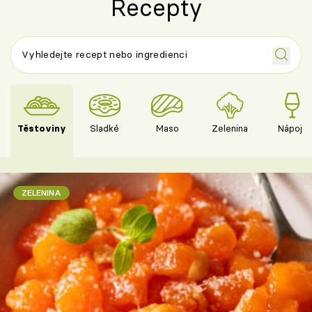
Recepty
Těstoviny
Sladké
Maso
Zelenina
Nápoje
ZELENINA