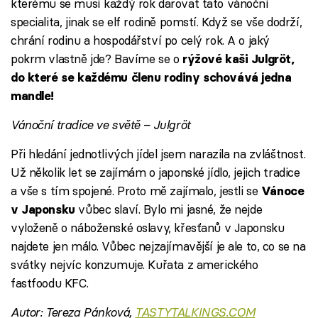
kterému se musí každý rok darovat tato vánoční
specialita, jinak se elf rodině pomstí. Když se vše dodrží,
chrání rodinu a hospodářství po celý rok. A o jaký
pokrm vlastně jde? Bavíme se o
rýžové kaši Julgröt,
do které se každému členu rodiny schovává jedna
mandle!
Vánoční tradice ve světě – Julgröt
Při hledání jednotlivých jídel jsem narazila na zvláštnost.
Už několik let se zajímám o japonské jídlo, jejich tradice
a vše s tím spojené. Proto mě zajímalo, jestli se
Vánoce
vůbec slaví. Bylo mi jasné, že nejde
v Japonsku
vyloženě o náboženské oslavy, křesťanů v Japonsku
najdete jen málo. Vůbec nejzajímavější je ale to, co se na
svátky nejvíc konzumuje. Kuřata z amerického
fastfoodu KFC.
Autor: Tereza Pánková,
TASTYTALKINGS.COM