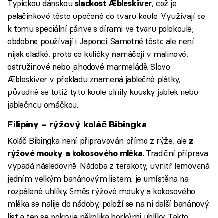
Typickou dánskou
, což je
sladkost Æbleskiver
palačinkové těsto upečené do tvaru koule. Využívají se
k tomu speciální pánve s dírami ve tvaru polokoule;
obdobné používají i Japonci. Samotné těsto ale není
nijak sladké, proto se kuličky namáčejí v malinové,
ostružinové nebo jahodové marmeládě. Slovo
Æbleskiver v překladu znamená jablečné plátky,
původně se totiž tyto koule plnily kousky jablek nebo
jablečnou omáčkou.
Filipíny – rýžový koláč Bibingka
Koláč Bibingka není připravován přímo z rýže, ale
z
. Tradiční příprava
rýžové mouky a kokosového mléka
vypadá následovně. Nádoba z terakoty, uvnitř lemovaná
jedním velkým banánovým listem, je umístěna na
rozpálené uhlíky. Směs rýžové mouky a kokosového
mléka se nalije do nádoby, položí se na ni další banánový
list a ten se pokryje několika horkými uhlíky. Takto