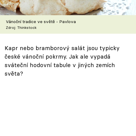
Škola vaření
Recepty z TV
Vánoční tradice ve světě - Pavlova
Zdroj: Thinkstock
Speciál: Cuketa
Kapr nebo bramborový salát jsou typicky
Těhotnej kuchař
české vánoční pokrmy. Jak ale vypadá
sváteční hodovní tabule v jiných zemích
Sledujte prima+
světa?
Přihlášení
Sledujte nás