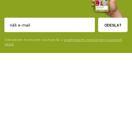
ODESLAT
Odesláním formuláře souhlasíte s
podmínkami zpracování osobních
údajů