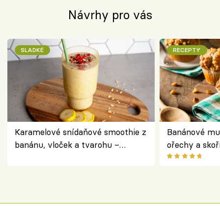
Návrhy pro vás
SLADKÉ
RECEPTY
Karamelové snídaňové smoothie z
Banánové muf
banánu, vloček a tvarohu –
ořechy a skoř
snídaně do skleničky