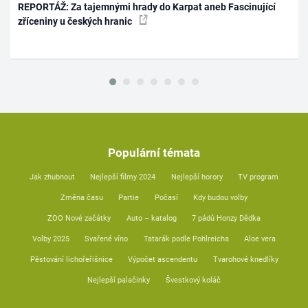
REPORTÁŽ: Za tajemnými hrady do Karpat aneb Fascinující
zříceniny u českých hranic
Populární témata
Jak zhubnout
Nejlepší filmy 2024
Nejlepší horory
TV program
Změna času
Partie
Počasí
Kdy budou volby
ZOO Nové začátky
Auto – katalog
7 pádů Honzy Dědka
Volby 2025
Svařené víno
Tatarák podle Pohlreicha
Aloe vera
Pěstování lichořeřišnice
Výpočet ascendentu
Tvarohové knedlíky
Nejlepší palačinky
Švestkový koláč