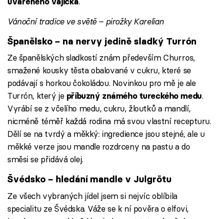
.
uvařeného vajíčka
Vánoční tradice ve světě – pirožky Karelian
Španělsko – na nervy jedině sladký Turrón
Ze španělských sladkostí znám především Churros,
smažené kousky těsta obalované v cukru, které se
podávají s horkou čokoládou. Novinkou pro mě je ale
Turrón, který je
.
příbuzný známého tureckého medu
Vyrábí se z včelího medu, cukru, žloutků a mandlí,
nicméně téměř každá rodina má svou vlastní recepturu.
Dělí se na tvrdý a měkký: ingredience jsou stejné, ale u
měkké verze jsou mandle rozdrceny na pastu a do
směsi se přidává olej.
Švédsko – hledání mandle v Julgrötu
Ze všech vybraných jídel jsem si nejvíc oblíbila
specialitu ze Švédska. Váže se k ní pověra o elfovi,