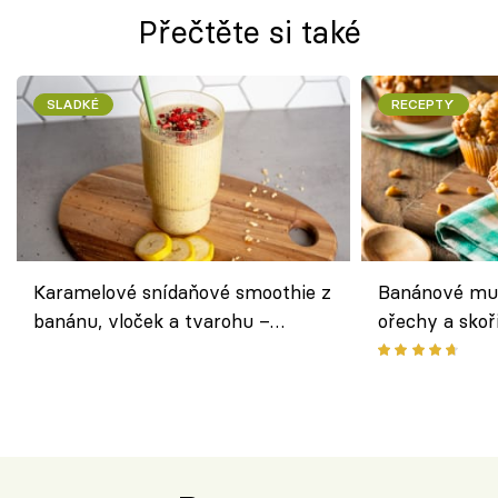
Přečtěte si také
SLADKÉ
RECEPTY
Karamelové snídaňové smoothie z
Banánové muf
banánu, vloček a tvarohu –
ořechy a skoř
snídaně do skleničky