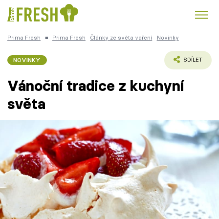
Prima Fresh
■
Prima Fresh
Články ze světa vaření
Novinky
Kuře
Polévky k večeři
Rychlé večeře
Trendy:
NOVINKY
SDÍLET
Česká kuchyně
Čokoláda
Vánoční tradice z kuchyní
světa
Témata
Recepty
Články
TV Program