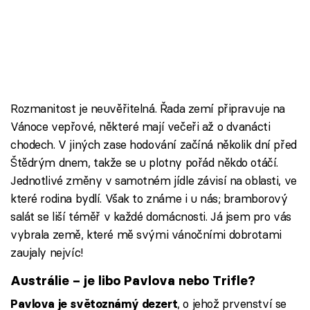
Rozmanitost je neuvěřitelná. Řada zemí připravuje na
Vánoce vepřové, některé mají večeři až o dvanácti
chodech. V jiných zase hodování začíná několik dní před
Štědrým dnem, takže se u plotny pořád někdo otáčí.
Jednotlivé změny v samotném jídle závisí na oblasti, ve
které rodina bydlí. Však to známe i u nás; bramborový
salát se liší téměř v každé domácnosti. Já jsem pro vás
vybrala země, které mě svými vánočními dobrotami
zaujaly nejvíc!
Austrálie – je libo Pavlova nebo Trifle?
, o jehož prvenství se
Pavlova je světoznámý dezert