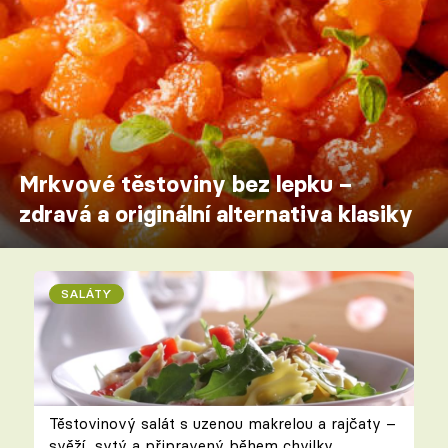
Mrkvové těstoviny bez lepku –
zdravá a originální alternativa klasiky
SALÁTY
Těstovinový salát s uzenou makrelou a rajčaty –
svěží, sytý a připravený během chvilky