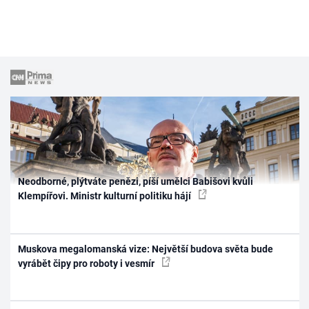
Neodborné, plýtváte penězi, píší umělci Babišovi kvůli
Klempířovi. Ministr kulturní politiku hájí
Muskova megalomanská vize: Největší budova světa bude
vyrábět čipy pro roboty i vesmír