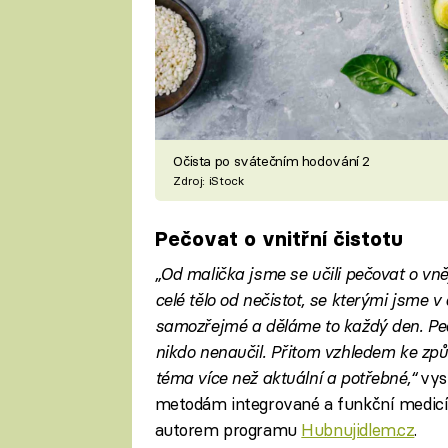
Očista po svátečním hodování 2
Zdroj: iStock
Pečovat o vnitřní čistotu
„Od malička jsme se učili pečovat o vněj
celé tělo od nečistot, se kterými jsme 
samozřejmé a děláme to každý den. Pečo
nikdo nenaučil. Přitom vzhledem ke způ
téma více než aktuální a potřebné,“
vys
metodám integrované a funkční medicíny
autorem programu
Hubnujidlem.cz
.