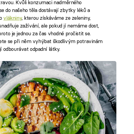
travou. Kvůli konzumaci nadměrného
 do našeho těla dostávají zbytky léků a
lo
vlákniny
, kterou získáváme ze zeleniny,
snadňuje zažívání, ale pokud jí nemáme dost,
proto je jednou za čas vhodné pročistit se.
budete se při něm vyhýbat škodlivým potravinám
í odbourávat odpadní látky.