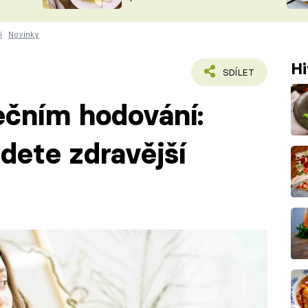
ŠÉFREDAK
VYCHYTÁVKY
í
Novinky
SOUTĚŽ FR
NA NÁKUPECH
ČASOPIS
Hi
SDÍLET
ečním hodování:
dete zdravější