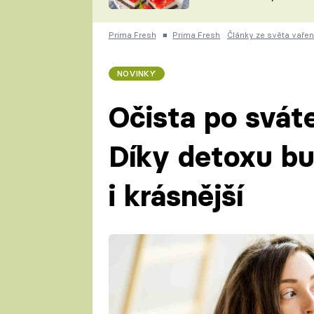
nepotřebujete troubu
ZDENĚK
ČESKO NA TALÍŘI
POHLREICH
Prima Fresh
■
Prima Fresh
Články ze světa vařen
KAROLÍNA,
JAROSLAV SAPÍK
DOMÁCÍ
NOVINKY
KUCHAŘKA
KAROLÍNA
KAMBERSKÁ
Očista po svát
Díky detoxu bu
i krásnější