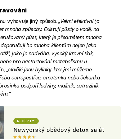
travování
mu vyhovuje jiný způsob.
„Velmi efektivní (a
žet mnoha způsoby. Existují půsty o vodě, na
řerušovaný půst, který je předmětem mnoha
 doporučuji ho mnoha klientům nejen jako
otíží, jako je nadváha, vysoký krevní tlak,
 nebo pro nastartování metabolismu u
ín,
„skvělé jsou bylinky, kterými můžeme
 Třeba ostropestřec, smetanka nebo čekanka
brusinka podpoří ledviny, maliník, ostružiník
tém.“
RECEPTY
Newyorský obědový detox salát