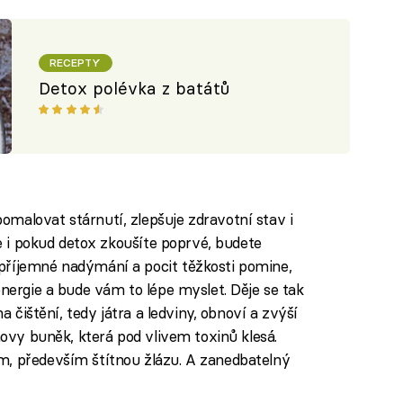
RECEPTY
Detox polévka z batátů
malovat stárnutí, zlepšuje zdravotní stav i
le i pokud detox zkoušíte poprvé, budete
příjemné nadýmání a pocit těžkosti pomine,
energie a bude vám to lépe myslet. Děje se tak
na čištění, tedy játra a ledviny, obnoví a zvýší
novy buněk, která pod vlivem toxinů klesá.
m, především štítnou žlázu. A zanedbatelný