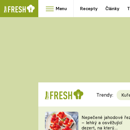
Menu
Recepty
Články
T
Oblíbené
Přílohy
recepty
HRANOLKY
HOUBY
KNEDLÍKY
DÝNĚ
KAŠE
RYCHLOVKY
Trendy:
Kuř
Populární
Videorecept
Nepečené jahodové ře
– lehký a osvěžující
kuchaři
dezert, na který
TEĎ VAŘÍ ŠÉF!