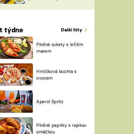
TORKY
ESH
t týdne
Další hity
Plněné cukety s krůtím
masem
Hrníčková buchta s
ovocem
Aperol Spritz
Plněné papriky s rajskou
omáčkou