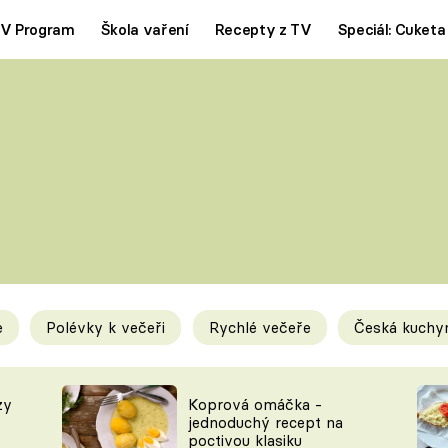
V Program
Škola vaření
Recepty z TV
Speciál: Cuketa
Polévky
Saláty
ČESKÁ KLASIKA
TĚSTOVIN
SILNÉ VÝVARY
SLADKÉ
KRÉMOVÉ
BEZMASÁ J
e
Polévky k večeři
Rychlé večeře
Česká kuchy
y
Tipy a triky
Novink
zy
Koprová omáčka -
jednoduchý recept na
poctivou klasiku
KAM ZA JÍDLEM
BLOG