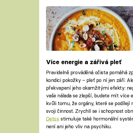
Více energie a zářivá pleť
Pravidelně prováděná očista pomáhá zpo
kondici pokožky – pleť po ní jen září. A
překvapení jeho okamžitými efekty: ne
vaše nálada se zlepší, budete mít více 
kvůli tomu, že orgány, které se podílejí 
svoji činnost. Zrychlí se i schopnost ob
Detox
stimuluje také hormonální systé
není ani jeho vliv na psychiku.