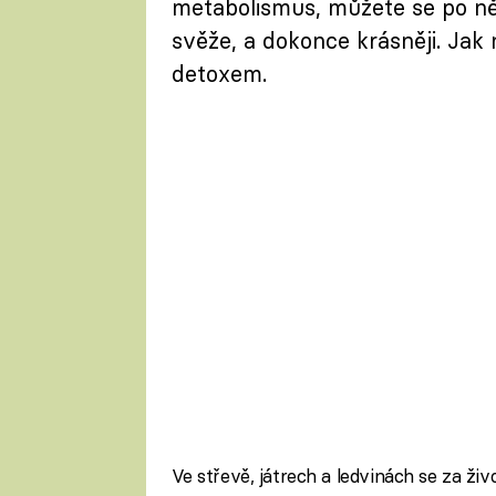
metabolismus, můžete se po ně
svěže, a dokonce krásněji. Ja
detoxem.
Ve střevě, játrech a ledvinách se za ži