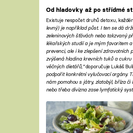
Od hladovky až po střídmé s
Existuje nespočet druhů detoxu, každé
levný) je například půst. I ten se dá dr
zeleninových šťávách nebo takzvaný p
lékařských studií a je mým favoritem a
prevenci, ale i ke zlepšení zdravotních p
zvýšená hladina krevních tuků a cukru
věčných dietářů,“
doporučuje Lukáš Bul
podpořit konkrétní vylučovací orgány.
nám pomohou s játry, zlatobýl, bříza či 
nebo třeba divizna zase lymfatický sys