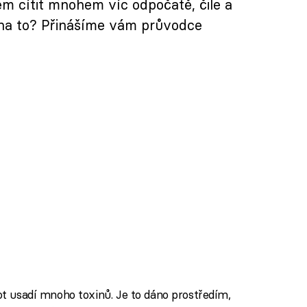
m cítit mnohem víc odpočatě, čile a
k na to? Přinášíme vám průvodce
vot usadí mnoho toxinů. Je to dáno prostředím,