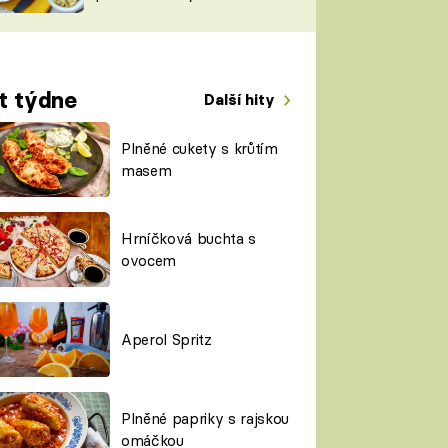
TORKY
ESH
t týdne
Další hity
Plněné cukety s krůtím
masem
Hrníčková buchta s
ovocem
Aperol Spritz
Plněné papriky s rajskou
omáčkou