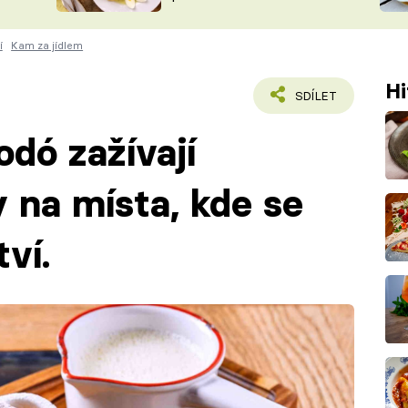
ŠÉFREDAK
VYCHYTÁVKY
í
Kam za jídlem
SOUTĚŽ FR
NA NÁKUPECH
ČASOPIS
Hi
SDÍLET
dó zažívají
 na místa, kde se
tví.