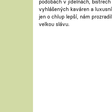
podobách v jídelnách, bistrech
vyhlášených kaváren a luxusníc
jen o chlup lepší, nám prozradi
velkou slávu.