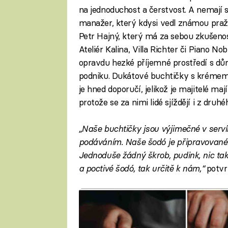
na jednoduchost a čerstvost. A nemají s
manažer, který kdysi vedl známou praž
Petr Hajný, který má za sebou zkušenos
Ateliér Kalina, Villa Richter či Piano No
opravdu hezké příjemné prostředí s důr
podniku. Dukátové buchtičky s kréme
je hned doporučí, jelikož je majitelé maj
protože se za nimi lidé sjíždějí i z druh
„Naše buchtičky jsou výjimečné v serv
podáváním. Naše šodó je připravované z
Jednoduše žádný škrob, pudink, nic tak
a poctivé šodó, tak určitě k nám,“
potvr