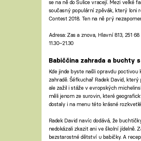
se na ně do Sulice vracejí. Mezi velké f
současný populární zpěvák, který loni 
Contest 2018. Ten na ně prý nezapomen
Adresa: Zas a znova, Hlavní 813, 251 68
11.30–21.30
Babiččina zahrada a buchty 
Kde jinde byste našli opravdu poctivou 
zahradě. Šéfkuchař Radek David, který
ale zažil i stáže v evropských michelin
měli jenom ze surovin, které geografick
dostaly i na menu této krásné rozkvetl
Radek David navíc dodává, že buchtičky 
nedokázali zkazit ani ve školní jídelně.
bezstarostné dětství u babičky. A recep