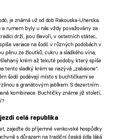
šodó, je známá už od dob Rakouska-Uherska.
u a rumem byly u nás vždy považovány za
tradici drží, jsou Bavoři, v ostatních státec,
me spíše variace na šodó v různých podobách v
ou pěnu ze žloutků, cukru a sladkého vína,
yšlehaný krém až tekuté podoby, který spíše
 na tento sladký krém se nazývá „zabaione“.
ém šodó podávají místo s buchtičkami se
zlinou a granátovým jablkem. S dezertním
ná kombinace. Buchtičky známe již století,
í?
ezdí celá republika
let, zajeďte do příjemné venkovské hospůdky
uchyně s důrazem na tradiční česká jídla láká