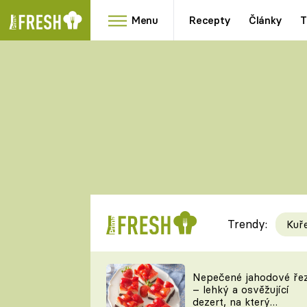
Menu
Recepty
Články
T
Oblíbené
Přílohy
recepty
HRANOLKY
HOUBY
KNEDLÍKY
DÝNĚ
KAŠE
RYCHLOVKY
Trendy:
Kuř
Populární
Videorecept
Nepečené jahodové ře
– lehký a osvěžující
kuchaři
dezert, na který
TEĎ VAŘÍ ŠÉF!