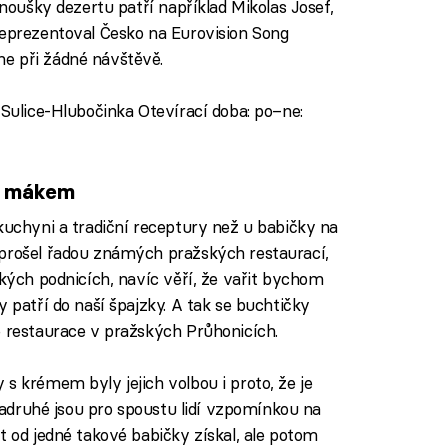
anoušky dezertu patří například Mikolas Josef,
reprezentoval Česko na Eurovision Song
e při žádné návštěvě.
 Sulice-Hlubočinka Otevírací doba: po–ne:
s mákem
kuchyni a tradiční receptury než u babičky na
 prošel řadou známých pražských restaurací,
ských podnicích, navíc věří, že vařit bychom
y patří do naší špajzky. A tak se buchtičky
é restaurace v pražských Průhonicích.
s krémem byly jejich volbou i proto, že je
 Zadruhé jsou pro spoustu lidí vzpomínkou na
t od jedné takové babičky získal, ale potom