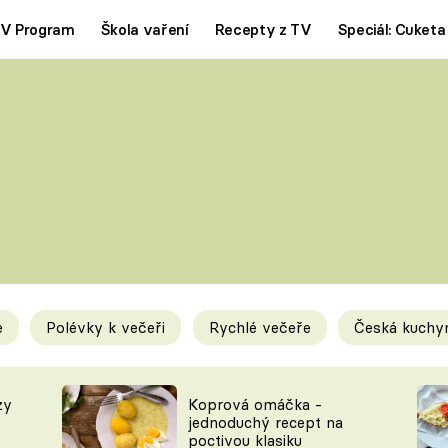
V Program
Škola vaření
Recepty z TV
Speciál: Cuketa
Polévky
Saláty
ČESKÁ KLASIKA
TĚSTOVIN
SILNÉ VÝVARY
SLADKÉ
KRÉMOVÉ
BEZMASÁ J
e
Polévky k večeři
Rychlé večeře
Česká kuchy
y
Tipy a triky
Novink
zy
Koprová omáčka -
jednoduchý recept na
poctivou klasiku
KAM ZA JÍDLEM
BLOG