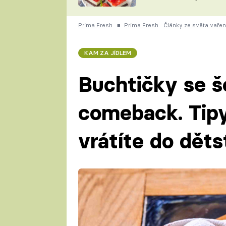
nepotřebujete troubu
ZDENĚK
ČESKO NA TALÍŘI
POHLREICH
Prima Fresh
■
Prima Fresh
Články ze světa vařen
KAROLÍNA,
JAROSLAV SAPÍK
DOMÁCÍ
KAM ZA JÍDLEM
KUCHAŘKA
KAROLÍNA
KAMBERSKÁ
Buchtičky se šo
comeback. Tipy
vrátíte do děts