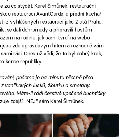
e za co stydět. Karel Šimůnek, restaurační
skou restauraci AvantGarde, a přední kuchař
ti z vyhlášených restaurací jako Zlatá Praha,
bile, se dali dohromady a připravili hostům
azem na rodinu, jak sami tvrdí na webu
m jsou zde opravdovým hitem a rozhodně vám
í sami rádi. Dnes už vědí, že to byl dobrý krok,
ého konce republiky.
írování, pečeme je na minutu přesně před
 vanilkových lusků, žloutku a smetany.
ového. Máte-li rádi čerstvě upečené buchtičky
zuje zdejší „NEJ“ sám Karel Šimůnek.