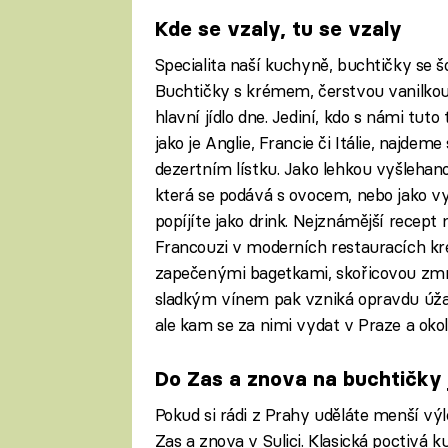
Kde se vzaly, tu se vzaly
Specialita naší kuchyně, buchtičky se 
Buchtičky s krémem, čerstvou vanilko
hlavní jídlo dne. Jediní, kdo s námi tuto 
jako je Anglie, Francie či Itálie, najde
dezertním lístku. Jako lehkou vyšlehan
která se podává s ovocem, nebo jako v
popíjíte jako drink. Nejznámější recept
Francouzi v moderních restauracích kr
zapečenými bagetkami, skořicovou zmr
sladkým vínem pak vzniká opravdu úžas
ale kam se za nimi vydat v Praze a okol
Do Zas a znova na buchtičky j
Pokud si rádi z Prahy uděláte menší vý
Zas a znova v Sulici. Klasická poctivá k