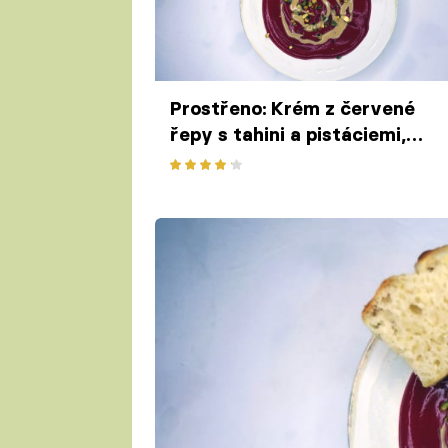
Prostřeno: Krém z červené
řepy s tahini a pistáciemi,
podávaný s čerstvým
pečivem