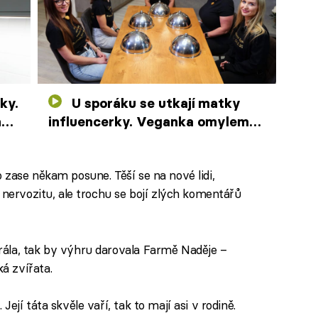
U sporáku se utkají matky
ají
influencerky. Veganka omylem
sní živočišné máslo
o zase někam posune. Těší se na nové lidi,
 nervozitu, ale trochu se bojí zlých komentářů
ála, tak by výhru darovala Farmě Naděje –
á zvířata.
ejí táta skvěle vaří, tak to mají asi v rodině.