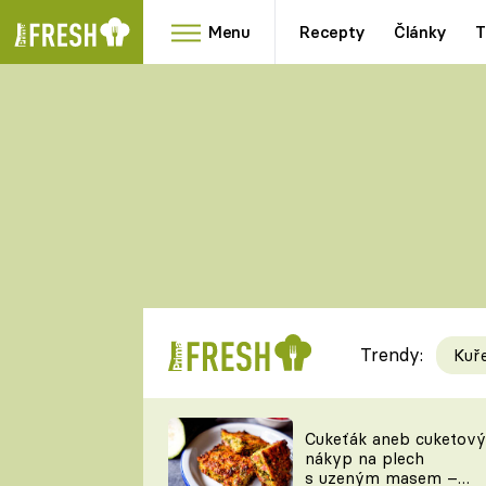
Menu
Recepty
Články
T
Oblíbené
Přílohy
recepty
HRANOLKY
HOUBY
KNEDLÍKY
DÝNĚ
KAŠE
RYCHLOVKY
Trendy:
Kuř
Populární
Videorecept
Cukeťák aneb cuketový
nákyp na plech
kuchaři
s uzeným masem –
TEĎ VAŘÍ ŠÉF!