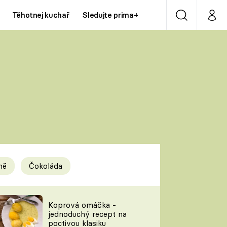
Těhotnej kuchař
Sledujte prima+
Vyhledávání
Můj p
Prima+
Y
CNN Prima NEWS
Prima ZOOM
ÍDLA
Prima LIVING
Prima Ženy
ně
Čokoláda
Prima LAJK
y
Koprová omáčka -
jednoduchý recept na
Sledujte nás
poctivou klasiku