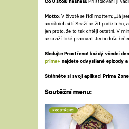
Při stolování jí va
Co u stolu nesnáší:
V životě se řídí mottem: „Já jsem
Motto:
sociálních sítí. Snaží se žít podle toho, 
jen proto, že to tak chtějí ostatní. V m
se snaží také pracovat. Jednoduše řeče
Sledujte Prostřeno! každý všední de
prima+
najdete odvysílané epizody a 
Stáhněte si svoji aplikaci Prima Zon
Soutěžní menu:
PROSTŘENO!