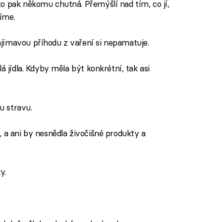
o pak někomu chutná. Přemýšlí nad tím, co jí,
jíme.
ímavou příhodu z vaření si nepamatuje.
á jídla. Kdyby měla být konkrétní, tak asi
u stravu.
, a ani by nesnědla živočišné produkty a
y.