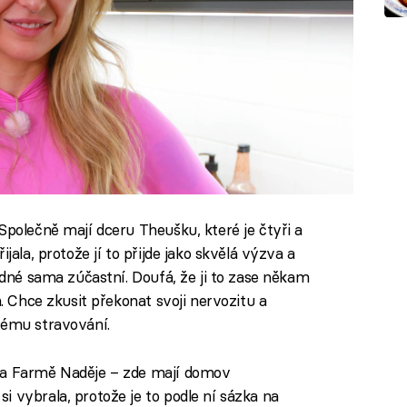
Společně mají dceru Theušku, které je čtyři a
jala, protože jí to přijde jako skvělá výzva a
jedné sama zúčastní. Doufá, že ji to zase někam
á. Chce zkusit překonat svoji nervozitu a
vému stravování.
la Farmě Naděje – zde mají domov
 vybrala, protože je to podle ní sázka na