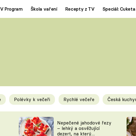
V Program
Škola vaření
Recepty z TV
Speciál: Cuketa
Polévky
Saláty
ČESKÁ KLASIKA
TĚSTOVIN
SILNÉ VÝVARY
SLADKÉ
KRÉMOVÉ
BEZMASÁ J
e
Polévky k večeři
Rychlé večeře
Česká kuchy
y
Tipy a triky
Novink
Nepečené jahodové řezy
– lehký a osvěžující
dezert, na který
KAM ZA JÍDLEM
BLOG