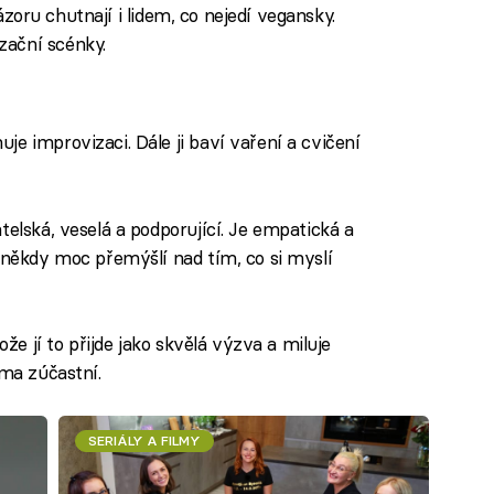
 názoru chutnají i lidem, co nejedí vegansky.
zační scénky.
e improvizaci. Dále ji baví vaření a cvičení
telská, veselá a podporující. Je empatická a
a někdy moc přemýšlí nad tím, co si myslí
ože jí to přijde jako skvělá výzva a miluje
ama zúčastní.
SERIÁLY A FILMY