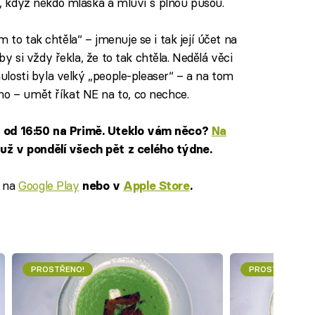
dí, když někdo mlaská a mluví s plnou pusou.
 to tak chtěla“ – jmenuje se i tak její účet na
aby si vždy řekla, že to tak chtěla. Nedělá věci
inulosti byla velký „people-pleaser“ – a na tom
no – umět říkat NE na to, co nechce.
n od 16:50 na Primě. Uteklo vám něco?
Na
už v pondělí všech pět z celého týdne.
na
Google Play
e
nebo v
Apple Store
.
PROSTŘENO!
PROSTŘENO!