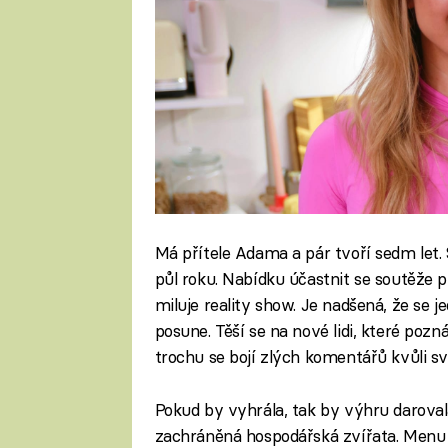
Má přítele Adama a pár tvoří sedm let. 
půl roku. Nabídku účastnit se soutěže při
miluje reality show. Je nadšená, že se 
posune. Těší se na nové lidi, které pozn
trochu se bojí zlých komentářů kvůli s
Pokud by vyhrála, tak by výhru darova
zachráněná hospodářská zvířata. Menu si