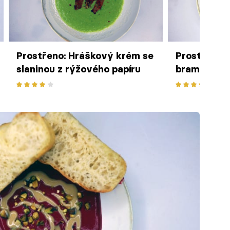
Prostřeno: Hráškový krém se
Prostřeno:
slaninou z rýžového papíru
bramborový
špenátem