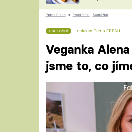
skvělý způsob, jak
ZDENĚK
zpracovat přerostlé
ČESKO NA TALÍŘI
cukety
POHLREICH
Prima Fresh
■
Prostřeno!
Soutěžící
KAROLÍNA,
JAROSLAV SAPÍK
DOMÁCÍ
redakce Prima FRESH
SOUTĚŽÍCÍ
KUCHAŘKA
KAROLÍNA
KAMBERSKÁ
Veganka Alena 
jsme to, co jím
Fa
Alena (35) vystudovala střední
asistentka v castingové agentu