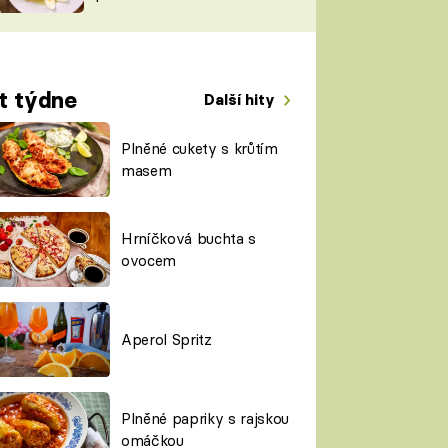
TORKY
ESH
t týdne
Další hity
Plněné cukety s krůtím
masem
Hrníčková buchta s
ovocem
Aperol Spritz
Plněné papriky s rajskou
omáčkou