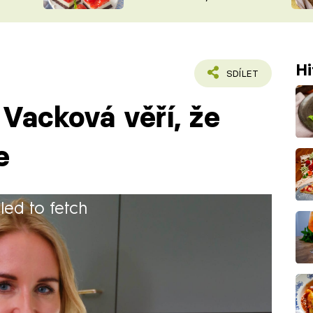
nepotřebujete troubu
ŠÉFREDAK
VYCHYTÁVKY
SOUTĚŽ FR
NA NÁKUPECH
ČASOPIS
Hi
SDÍLET
Vacková věří, že
e
iled to fetch
 školu s maturitou. Pracovala jako
ře, nyní se stará o marketing.