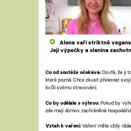
Alena vaří striktně vegansky.
Její výpečky a slanina zachutn
i masožravcům
Doufá, že ji t
Co od soutěže očekává:
které pozná. Chce zkusit překonat svoji
kvůli svému stravování.
Pokud by vyhr
Co by udělala s výhrou:
zde mají domov zachráněná hospodářsk
Vaření měla vždy ráda. J
Vztah k vaření: