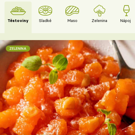
Těstoviny
Sladké
Maso
Zelenina
Nápoje
ZELENINA