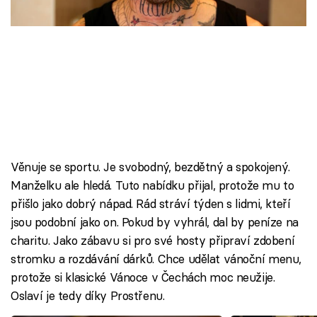
Škola vaření
Recepty z TV
Speciál: Cuketa
Těhotnej kuchař
Sledujte prima+
Věnuje se sportu. Je svobodný, bezdětný a spokojený.
Manželku ale hledá. Tuto nabídku přijal, protože mu to
Přihlášení
přišlo jako dobrý nápad. Rád stráví týden s lidmi, kteří
jsou podobní jako on. Pokud by vyhrál, dal by peníze na
charitu. Jako zábavu si pro své hosty připraví zdobení
Sledujte nás
stromku a rozdávání dárků. Chce udělat vánoční menu,
protože si klasické Vánoce v Čechách moc neužije.
Oslaví je tedy díky Prostřenu.