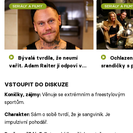
SERIÁLY A FILMY
SERIÁLY A FILM
Bývalá tvrdila, že neumí
Ochlazení na horách a
vařit. Adam Raiter jí odpoví v
srandičky s 
kuchařské soutěži
sportovci řá
VSTOUPIT DO DISKUZE
Věnuje se extrémním a freestylovým
Koníčky, zájmy:
sportům.
Sám o sobě tvrdí, že je sangvinik. Je
Charakter:
impulzivní pohodář.