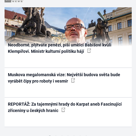
Neodborné, plýtváte penězi, píší umělci Babišovi kvůli
Klempířovi. Ministr kulturní politiku hájí
Muskova megalomanská vize: Největší budova světa bude
vyrábět čipy pro roboty i vesmír
REPORTÁŽ: Za tajemnými hrady do Karpat aneb Fascinující
zříceniny u českých hranic