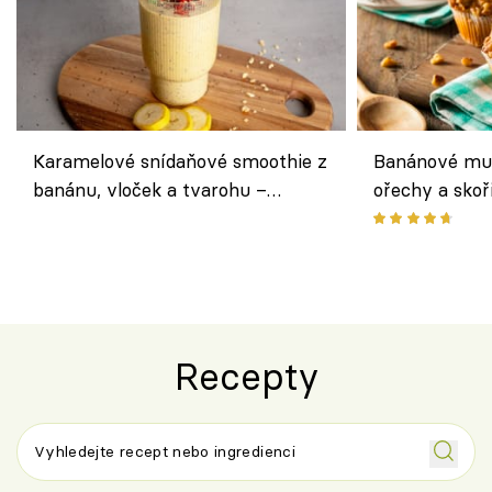
Karamelové snídaňové smoothie z
Banánové muf
banánu, vloček a tvarohu –
ořechy a skoř
snídaně do skleničky
Recepty