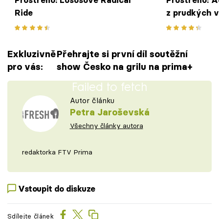
Prostřeno: Lososové Radical
Prostřeno: A
Ride
z prudkých v
Exkluzivně
Přehrajte si první díl soutěžní
pro vás:
show Česko na grilu na prima+
Failed to fetch
Autor článku
Petra Jaroševská
Všechny články autora
redaktorka FTV Prima
Vstoupit do diskuze
Sdílejte článek