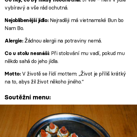
vybíravý a vše rád ochutná.
Nejraději má vietnamské Bun bo
Nejoblíbenější jídlo:
Nam Bo.
Žádnou alergii na potraviny nemá.
Alergie:
Při stolování mu vadí, pokud mu
Co u stolu nesnáší:
někdo sahá do jeho jídla.
V životě se řídí mottem: „Život je příliš krátký
Motto:
na to, abys žil život někoho jiného.“
Soutěžní menu: