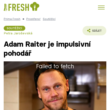
Prima Fresh
■
Prostřeno!
Soutěžící
Kuře
Polévky k večeři
Rychlé večeře
Trendy:
SOUTĚŽÍCÍ
SDÍLET
Petra Jaroševská
Česká kuchyně
Čokoláda
Adam Raiter je impulsivní
pohodář
Failed to fetch
Témata
Adam (35) se vyučil jako krejčí a truhlář.
Recepty
Pracuje jako truhlář a také umělecký truhlář.
Články
TV Program