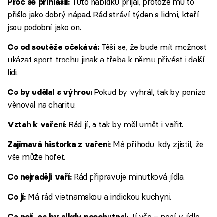
Tuto nabídku přijal, protože mu to
Proč se přihlásil:
přišlo jako dobrý nápad. Rád stráví týden s lidmi, kteří
jsou podobní jako on.
Těší se, že bude mít možnost
Co od soutěže očekává:
ukázat sport trochu jinak a třeba k němu přivést i další
lidi.
Pokud by vyhrál, tak by peníze
Co by udělal s výhrou:
věnoval na charitu.
Rád jí, a tak by měl umět i vařit.
Vztah k vaření:
Má příhodu, kdy zjistil, že
Zajímavá historka z vaření:
vše může hořet.
Rád připravuje minutková jídla.
Co nejraději vaří:
Má rád vietnamskou a indickou kuchyni.
Co jí:
Jí vše – není v jídle
Co nejí, co by nikdy neochutnal: