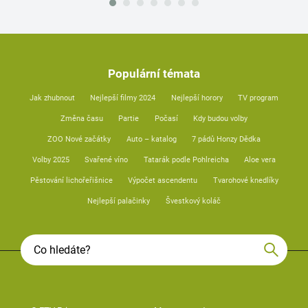
Populární témata
Jak zhubnout
Nejlepší filmy 2024
Nejlepší horory
TV program
Změna času
Partie
Počasí
Kdy budou volby
ZOO Nové začátky
Auto – katalog
7 pádů Honzy Dědka
Volby 2025
Svařené víno
Tatarák podle Pohlreicha
Aloe vera
Pěstování lichořeřišnice
Výpočet ascendentu
Tvarohové knedlíky
Nejlepší palačinky
Švestkový koláč