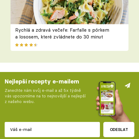
Rychlá a zdravá večeře: Farfalle s pórkem
a lososem, které zvládnete do 30 minut
Nejlepší recepty e-mailem
Zanechte nám svůj e-mail a až 5x týdně
vás upozorníme na to nejnovější a nejlepší
z našeho webu.
ODESLAT