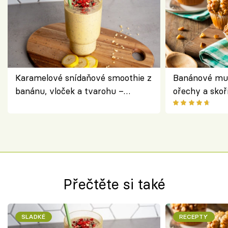
Karamelové snídaňové smoothie z
Banánové muf
banánu, vloček a tvarohu –
ořechy a skoř
snídaně do skleničky
Přečtěte si také
SLADKÉ
RECEPTY