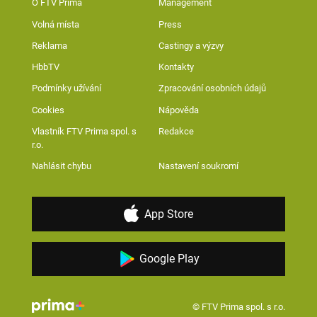
O FTV Prima
Management
Volná místa
Press
Reklama
Castingy a výzvy
HbbTV
Kontakty
Podmínky užívání
Zpracování osobních údajů
Cookies
Nápověda
Vlastník FTV Prima spol. s
Redakce
r.o.
Nahlásit chybu
Nastavení soukromí
App Store
Google Play
© FTV Prima spol. s r.o.