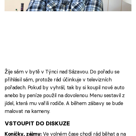
Škola vaření
Recepty z TV
Speciál: Cuketa
Těhotnej kuchař
Sledujte prima+
Žije sám v bytě v Týnci nad Sázavou. Do pořadu se
přihlásil sám, protože rád účinkuje v televizních
Přihlášení
pořadech. Pokud by vyhrál, tak by si koupil nové auto
anebo by peníze použil na dovolenou. Menu sestavil z
jídel, která mu vařili rodiče. A během zábavy se bude
Sledujte nás
malovat na kameny.
VSTOUPIT DO DISKUZE
Ve volném čase chodí rád běhat a na
Koníčky, zájmy: