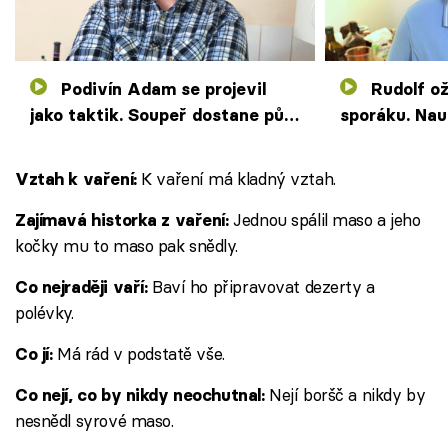
Podivín Adam se projevil
Rudolf oživuje baterie na
jako taktik. Soupeř dostane půl
sporáku. Nau
knedlíku, on sám si dá šest
meditovat p
K vaření má kladný vztah.
Vztah k vaření:
Jednou spálil maso a jeho
Zajímavá historka z vaření:
kočky mu to maso pak snědly.
Baví ho připravovat dezerty a
Co nejraději vaří:
polévky.
Má rád v podstatě vše.
Co jí:
Nejí boršč a nikdy by
Co nejí, co by nikdy neochutnal:
nesnědl syrové maso.