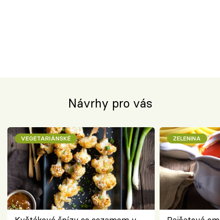
Návrhy pro vás
VEGETARIÁNSKÉ
ZELENINA
Květákové špízy se sezamem v
Rajčatová om