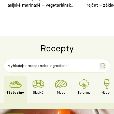
asijské marinádě – vegetariánská
rajčat – zákla
chuťovka z grilu
Recepty
Těstoviny
Sladké
Maso
Zelenina
Nápoje