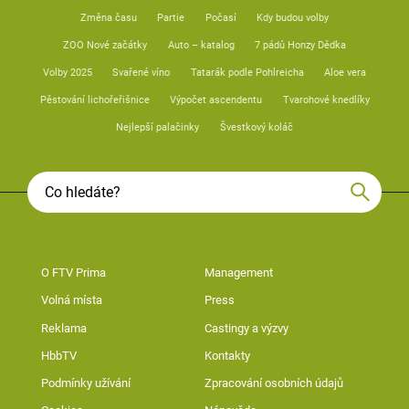
Změna času
Partie
Počasí
Kdy budou volby
ZOO Nové začátky
Auto – katalog
7 pádů Honzy Dědka
Volby 2025
Svařené víno
Tatarák podle Pohlreicha
Aloe vera
Pěstování lichořeřišnice
Výpočet ascendentu
Tvarohové knedlíky
Nejlepší palačinky
Švestkový koláč
O FTV Prima
Management
Volná místa
Press
Reklama
Castingy a výzvy
HbbTV
Kontakty
Podmínky užívání
Zpracování osobních údajů