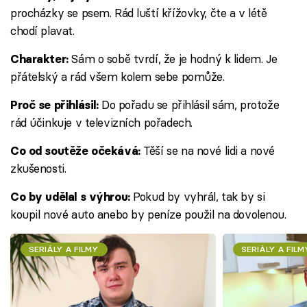
procházky se psem. Rád luští křížovky, čte a v létě
chodí plavat.
Sám o sobě tvrdí, že je hodný k lidem. Je
Charakter:
přátelský a rád všem kolem sebe pomůže.
Do pořadu se přihlásil sám, protože
Proč se přihlásil:
rád účinkuje v televizních pořadech.
Těší se na nové lidi a nové
Co od soutěže očekává:
zkušenosti.
Pokud by vyhrál, tak by si
Co by udělal s výhrou:
koupil nové auto anebo by peníze použil na dovolenou.
SERIÁLY A FILMY
SERIÁLY A FILM