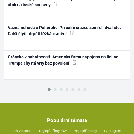
útok na české sousedy
Vážná nehoda u Pohořelic: Při čelní srážce zemřeli dva lidé.
Další čtyři utrpěli těžká zranění
Grónsko v pohotovosti: Americká firma napojená na lidi od
Trumpa chystá vrty bez povolení
Populární témata
Jak zhubnout
Nejlepší filmy 2024
Nejlepší horory
TV program