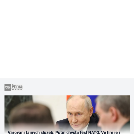
Varování tajných služeb: Putin chystá test NATO. Ve hře je i