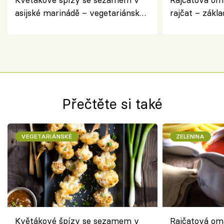
asijské marinádě – vegetariánská
rajčat – zákla
chuťovka z grilu
Přečtěte si také
VEGETARIÁNSKÉ
ZELENINA
Květákové špízy se sezamem v
Rajčatová om