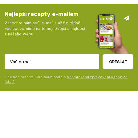
Nejlepší recepty e-mailem
Zanechte nám svůj e-mail a až 5x týdně
vás upozorníme na to nejnovější a nejlepší
z našeho webu.
ODESLAT
Odesláním formuláře souhlasíte s
podmínkami zpracování osobních
údajů