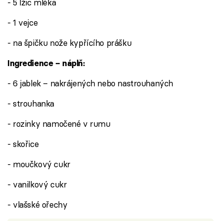
- 5 lžic mléka
- 1 vejce
- na špičku nože kypřícího prášku
Ingredience – náplň:
- 6 jablek – nakrájených nebo nastrouhaných
- strouhanka
- rozinky namočené v rumu
- skořice
- moučkový cukr
- vanilkový cukr
- vlašské ořechy