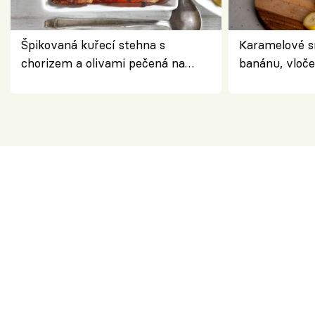
Špikovaná kuřecí stehna s
Karamelové s
chorizem a olivami pečená na
banánu, vloče
letní zelenině – šťavnaté maso s
snídaně do sk
výraznou chutí inspirovanou
Španělskem