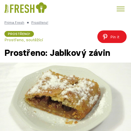
Prima Fresh
■
Prostřeno!
Kuře
Polévky k večeři
Rychlé večeře
Trendy:
PROSTŘENO!
Pin it
Prostřeno, soutěžící
Česká kuchyně
Čokoláda
Prostřeno: Jablkový závin
Témata
Recepty
Články
TV Program