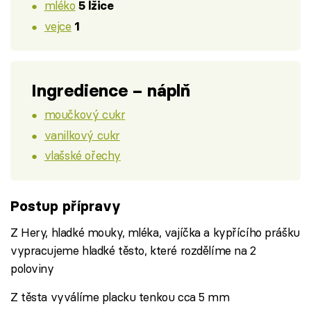
mléko
5 lžice
vejce
1
Ingredience – náplň
moučkový cukr
vanilkový cukr
vlašské ořechy
Postup přípravy
Z Hery, hladké mouky, mléka, vajíčka a kypřícího prášku
vypracujeme hladké těsto, které rozdělíme na 2
poloviny
Z těsta vyválíme placku tenkou cca 5 mm