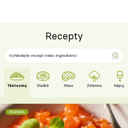
výraznou chutí inspirovanou
Španělskem
Recepty
Těstoviny
Sladké
Maso
Zelenina
Nápoje
ZELENINA