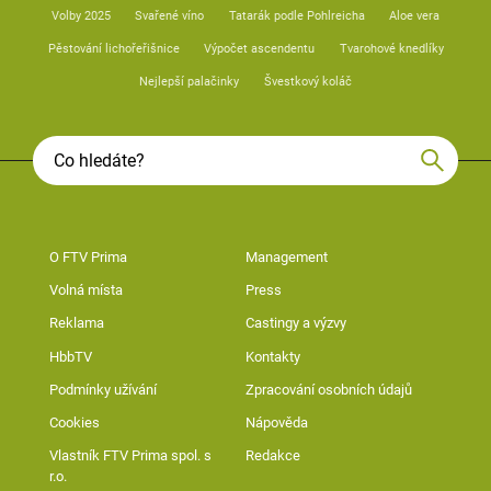
Volby 2025
Svařené víno
Tatarák podle Pohlreicha
Aloe vera
Pěstování lichořeřišnice
Výpočet ascendentu
Tvarohové knedlíky
Nejlepší palačinky
Švestkový koláč
O FTV Prima
Management
Volná místa
Press
Reklama
Castingy a výzvy
HbbTV
Kontakty
Podmínky užívání
Zpracování osobních údajů
Cookies
Nápověda
Vlastník FTV Prima spol. s
Redakce
r.o.