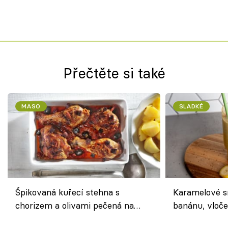
Přečtěte si také
MASO
SLADKÉ
Špikovaná kuřecí stehna s
Karamelové s
chorizem a olivami pečená na
banánu, vloče
letní zelenině – šťavnaté maso s
snídaně do sk