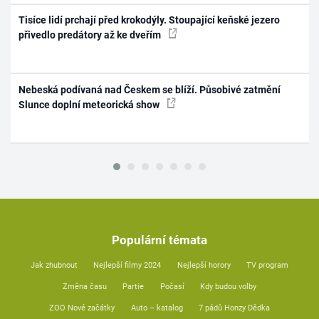
Tisíce lidí prchají před krokodýly. Stoupající keňské jezero
přivedlo predátory až ke dveřím
Nebeská podívaná nad Českem se blíží. Působivé zatmění
Slunce doplní meteorická show
Populární témata
Jak zhubnout
Nejlepší filmy 2024
Nejlepší horory
TV program
Změna času
Partie
Počasí
Kdy budou volby
ZOO Nové začátky
Auto – katalog
7 pádů Honzy Dědka