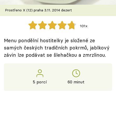
Škola vaření
Prostřeno X (12) praha 3.11. 2014 dezert
Recepty z TV
101x
Speciál: Cuketa
Menu pondělní hostitelky je složené ze
Těhotnej kuchař
samých českých tradičních pokrmů, jablkový
závin lze podávat se šlehačkou a zmrzlinou.
Sledujte prima+
Přihlášení
5 porcí
60 minut
Sledujte nás