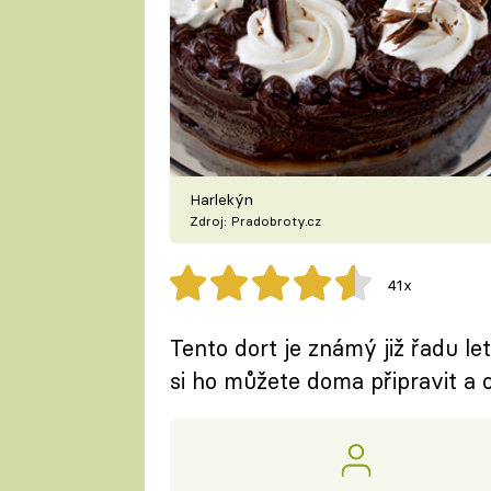
Harlekýn
Zdroj: Pradobroty.cz
41x
Tento dort je známý již řadu l
si ho můžete doma připravit a o