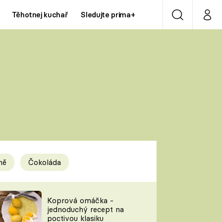
Těhotnej kuchař
Sledujte prima+
Vyhledávání
Můj p
Prima+
Y
CNN Prima NEWS
Prima ZOOM
ÍDLA
Prima LIVING
Prima Ženy
ně
Čokoláda
Prima LAJK
y
Koprová omáčka -
jednoduchý recept na
Sledujte nás
poctivou klasiku