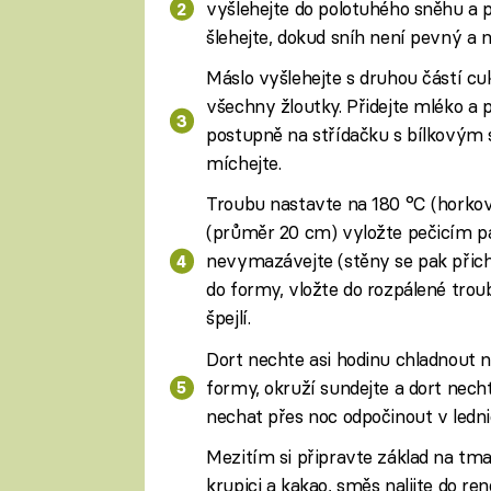
vyšlehejte do polotuhého sněhu a pa
šlehejte, dokud sníh není pevný a 
Máslo vyšlehejte s druhou částí cu
všechny žloutky. Přidejte mléko a
postupně na střídačku s bílkovým 
míchejte.
Troubu nastavte na 180 °C (horko
(průměr 20 cm) vyložte pečicím p
nevymazávejte (stěny se pak přichy
do formy, vložte do rozpálené tro
špejlí.
Dort nechte asi hodinu chladnout 
formy, okruží sundejte a dort necht
nechat přes noc odpočinout v lednic
Mezitím si připravte základ na tm
krupici a kakao, směs nalijte do re