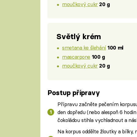
moučkový cukr
20 g
Světlý krém
smetana ke šlehání
100 ml
mascarpone
100 g
moučkový cukr
20 g
Postup přípravy
Přípravu začněte pečením korpus
den dopředu (nebo alespoň 6 hodin
čokoládou stihla vychladnout a násl
Na korpus oddělte žloutky a bílky, 