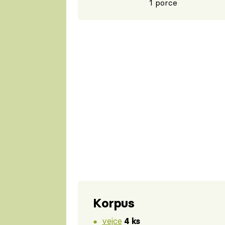
1 porce
Korpus
vejce
4 ks