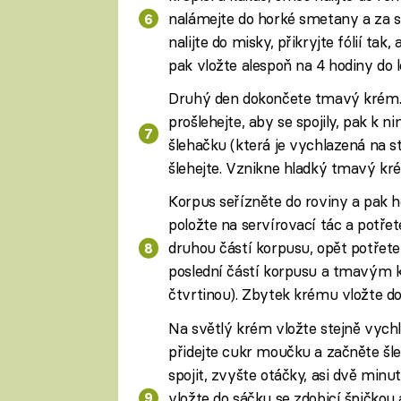
nalámejte do horké smetany a za s
nalijte do misky, přikryjte fólií ta
pak vložte alespoň na 4 hodiny do l
Druhý den dokončete tmavý krém
prošlehejte, aby se spojily, pak k 
šlehačku (která je vychlazená na s
šlehejte. Vznikne hladký tmavý kr
Korpus seřízněte do roviny a pak h
položte na servírovací tác a potře
druhou částí korpusu, opět potře
poslední částí korpusu a tmavým k
čtvrtinou). Zbytek krému vložte do 
Na světlý krém vložte stejně vyc
přidejte cukr moučku a začněte šl
spojit, zvyšte otáčky, asi dvě min
vložte do sáčku se zdobicí špičkou 