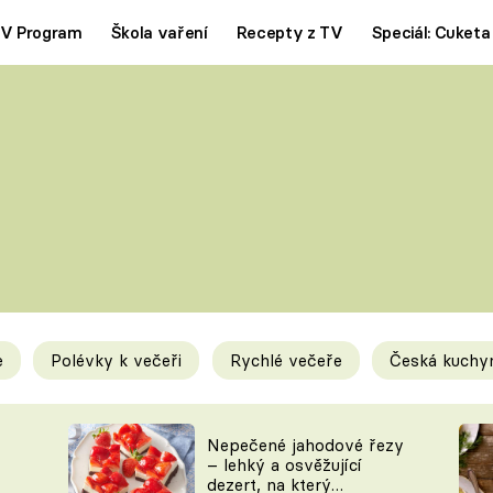
V Program
Škola vaření
Recepty z TV
Speciál: Cuketa
Polévky
Saláty
ČESKÁ KLASIKA
TĚSTOVIN
SILNÉ VÝVARY
SLADKÉ
KRÉMOVÉ
BEZMASÁ J
e
Polévky k večeři
Rychlé večeře
Česká kuchy
y
Tipy a triky
Novink
Nepečené jahodové řezy
– lehký a osvěžující
dezert, na který
KAM ZA JÍDLEM
BLOG