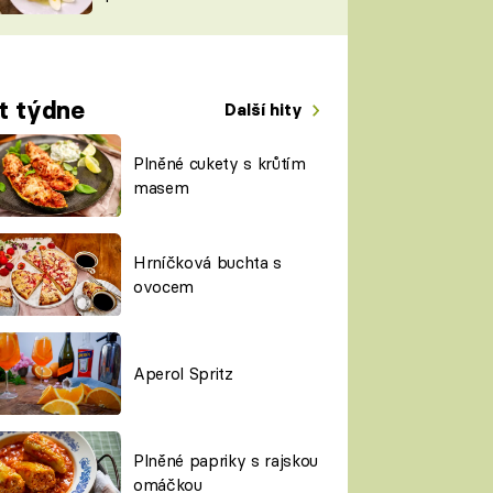
TORKY
ESH
t týdne
Další hity
Plněné cukety s krůtím
masem
Hrníčková buchta s
ovocem
Aperol Spritz
Plněné papriky s rajskou
omáčkou