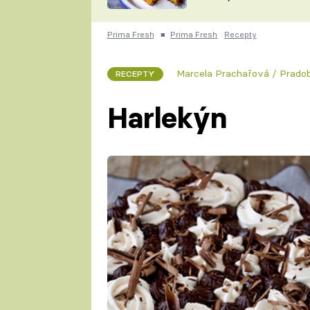
skvělý způsob, jak
ZDENĚK
zpracovat přerostlé
ČESKO NA TALÍŘI
cukety
POHLREICH
Prima Fresh
■
Prima Fresh
Recepty
KAROLÍNA,
JAROSLAV SAPÍK
DOMÁCÍ
Marcela Prachařová / Pradob
RECEPTY
KUCHAŘKA
KAROLÍNA
KAMBERSKÁ
Harlekýn