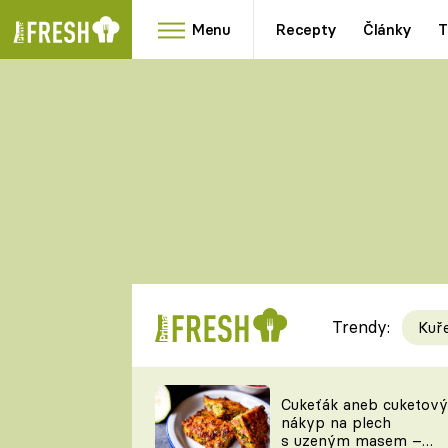
Menu
Recepty
Články
T
Oblíbené
Přílohy
recepty
HRANOLKY
HOUBY
KNEDLÍKY
DÝNĚ
KAŠE
RYCHLOVKY
Trendy:
Kuř
Populární
Videorecept
Cukeťák aneb cuketový
nákyp na plech
kuchaři
s uzeným masem –
TEĎ VAŘÍ ŠÉF!