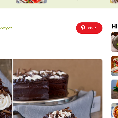
nepotřebujete troubu
ŠÉFREDAK
VYCHYTÁVKY
SOUTĚŽ FR
NA NÁKUPECH
ČASOPIS
Hi
roty.cz
Pin it