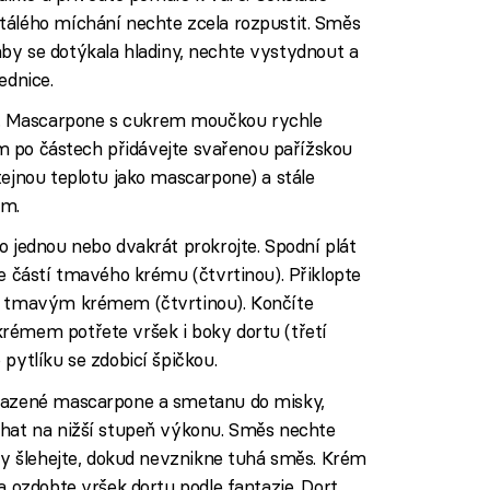
tálého míchání nechte zcela rozpustit. Směs
k, aby se dotýkala hladiny, nechte vystydnout a
ednice.
. Mascarpone s cukrem moučkou rychle
nim po částech přidávejte svařenou pařížskou
tejnou teplotu jako mascarpone) a stále
ém.
o jednou nebo dvakrát prokrojte. Spodní plát
te částí tmavého krému (čtvrtinou). Přiklopte
te tmavým krémem (čtvrtinou). Končíte
rémem potřete vršek i boky dortu (třetí
pytlíku se zdobicí špičkou.
hlazené mascarpone a smetanu do misky,
ehat na nižší stupeň výkonu. Směs nechte
uty šlehejte, dokud nevznikne tuhá směs. Krém
a ozdobte vršek dortu podle fantazie. Dort