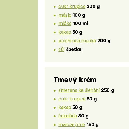
cukr krupice
200 g
máslo
100 g
mléko
100 ml
kakao
50 g
polohrubá mouka
200 g
sůl
špetka
Tmavý krém
smetana ke šlehání
250 g
cukr krupice
50 g
kakao
50 g
čokoláda
80 g
mascarpone
150 g