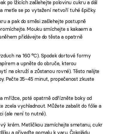
k po lžicích zašlehejte polovinu cukru a dál
na metle se po vytažení netvoří tuhé špičky.
kru a pak do směsi zašlehejte postupně
 promíchejte. Mouku smíchejte s kakaem a
sněhem přidávejte do těsta a opatrně
vzduch na 160 °C). Spodek dortové formy
apírem a upněte do obruče, kterou
tí na okruží a zůstanou rovné). Těsto nalijte
uby. Pečte 35–45 minut, propečenost zkuste
na mřížce, poté opatrně odřízněte boky od
e zcela vychladnout. Můžete zabalit do fólie a
i (ale není to nutné).
avý krém. Metličkou zamíchejte smetanu, cukr
ndlíku a přiveďte pomalu k varu. Čokoládu