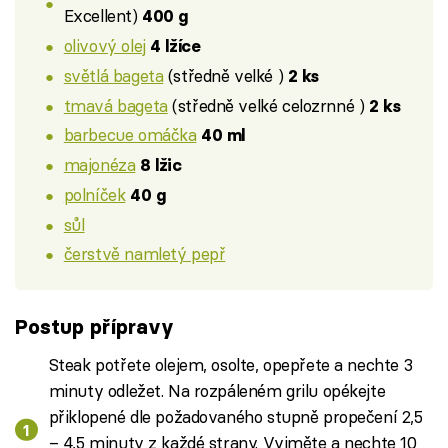
Excellent)
400 g
olivový olej
4 lžíce
světlá bageta
(středně velké )
2 ks
tmavá bageta
(středně velké celozrnné )
2 ks
barbecue omáčka
40 ml
majonéza
8 lžic
polníček
40 g
sůl
čerstvě namletý pepř
Postup přípravy
Steak potřete olejem, osolte, opepřete a nechte 3
minuty odležet. Na rozpáleném grilu opékejte
přiklopené dle požadovaného stupně propečení 2,5
– 4,5 minuty z každé strany. Vyjměte a nechte 10