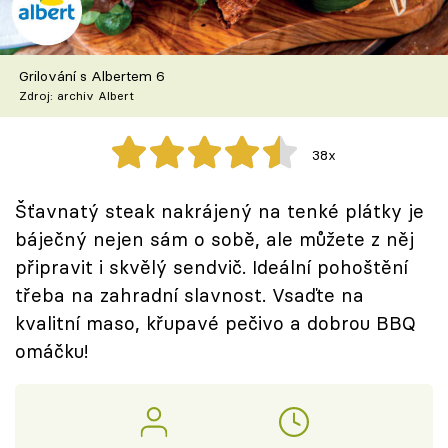
Škola vaření
Recepty z TV
Grilování s Albertem 6
Zdroj: archiv Albert
Speciál: Cuketa
38x
Těhotnej kuchař
Šťavnatý steak nakrájený na tenké plátky je
Sledujte prima+
báječný nejen sám o sobě, ale můžete z něj
připravit i skvělý sendvič. Ideální pohoštění
Přihlášení
třeba na zahradní slavnost. Vsaďte na
kvalitní maso, křupavé pečivo a dobrou BBQ
omáčku!
Sledujte nás