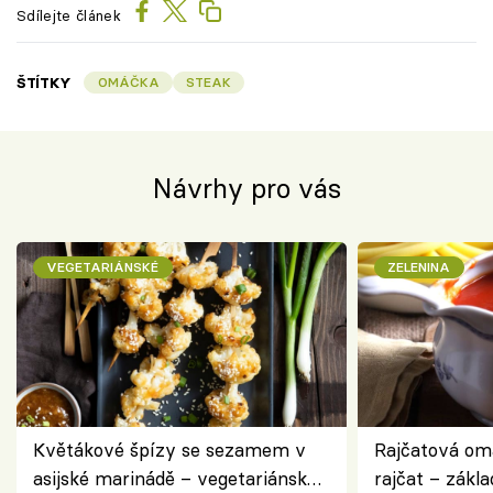
Sdílejte článek
ŠTÍTKY
OMÁČKA
STEAK
Návrhy pro vás
VEGETARIÁNSKÉ
ZELENINA
Květákové špízy se sezamem v
Rajčatová om
asijské marinádě – vegetariánská
rajčat – zákla