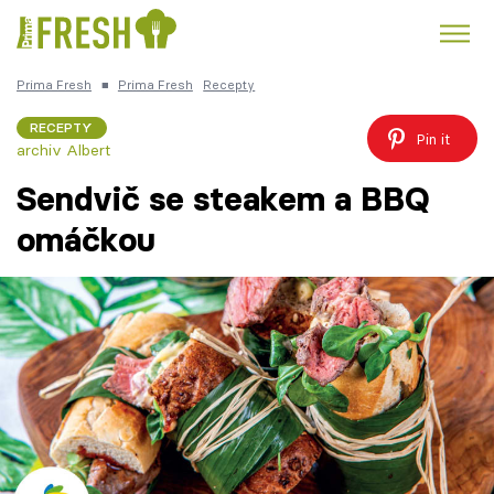
Prima Fresh
■
Prima Fresh
Recepty
Kuře
Polévky k večeři
Rychlé večeře
Trendy:
RECEPTY
Pin it
archiv Albert
Česká kuchyně
Čokoláda
Sendvič se steakem a BBQ
omáčkou
Témata
Recepty
Články
TV Program