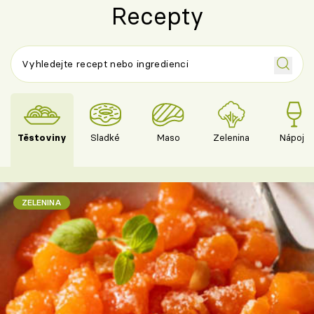
Recepty
Těstoviny
Sladké
Maso
Zelenina
Nápoje
ZELENINA