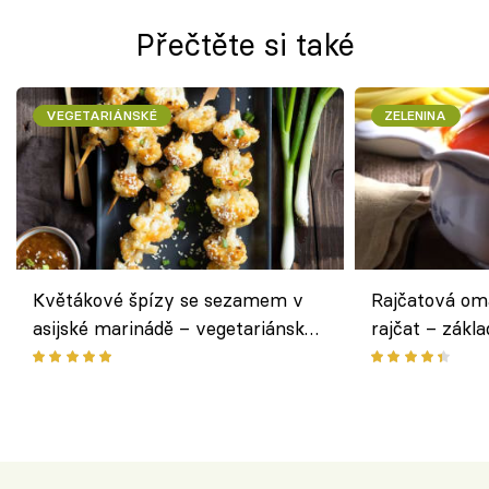
Přečtěte si také
VEGETARIÁNSKÉ
ZELENINA
Květákové špízy se sezamem v
Rajčatová om
asijské marinádě – vegetariánská
rajčat – zákla
chuťovka z grilu