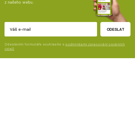
z našeho webu.
ODESLAT
Odesláním formuláře souhlasíte s
podmínkami zpracování osobních
údajů