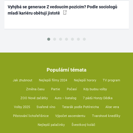
Vyhýbá se generace Z vedoucím pozicím? Podle sociologů
mladí kariéru obětují jistotě
Populární témata
Jak zhubnout
Nejlepší filmy 2024
Nejlepší horory
TV program
Změna času
Partie
Počasí
Kdy budou volby
ZOO Nové začátky
Auto – katalog
7 pádů Honzy Dědka
Volby 2025
Svařené víno
Tatarák podle Pohlreicha
Aloe vera
Pěstování lichořeřišnice
Výpočet ascendentu
Tvarohové knedlíky
Nejlepší palačinky
Švestkový koláč