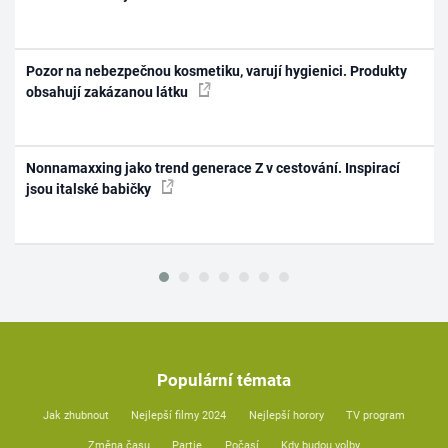
Pozor na nebezpečnou kosmetiku, varují hygienici. Produkty
obsahují zakázanou látku
Nonnamaxxing jako trend generace Z v cestování. Inspirací
jsou italské babičky
Populární témata
Jak zhubnout
Nejlepší filmy 2024
Nejlepší horory
TV program
Změna času
Partie
Počasí
Kdy budou volby