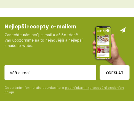
Nejlepší recepty e-mailem
Zanechte nám svůj e-mail a až 5x týdně
vás upozorníme na to nejnovější a nejlepší
z našeho webu.
ODESLAT
Odesláním formuláře souhlasíte s
podmínkami zpracování osobních
údajů