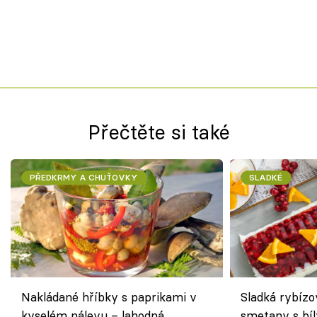
Přečtěte si také
PŘEDKRMY A CHUŤOVKY
SLADKÉ
Nakládané hříbky s paprikami v
Sladká rybízo
kyselém nálevu – lahodná
smetany s bí