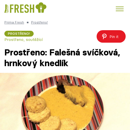
Prima Fresh
■
Prostřeno!
Kuře
Polévky k večeři
Rychlé večeře
Trendy:
PROSTŘENO!
Pin it
Prostřeno, soutěžící
Česká kuchyně
Čokoláda
Prostřeno: Falešná svíčková,
hrnkový knedlík
Témata
Recepty
Články
TV Program