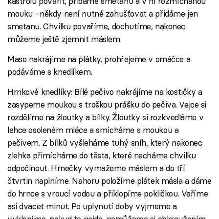
kastrolu povařit, přidáme smetanu a v ní rozmíchanou
mouku –někdy není nutné zahušťovat a přidáme jen
smetanu. Chvilku povaříme, dochutíme, nakonec
můžeme ještě zjemnit máslem.
Maso nakrájíme na plátky, prohřejeme v omáčce a
podáváme s knedlíkem.
Hrnkové knedlíky: Bílé pečivo nakrájíme na kostičky a
zasypeme moukou s troškou prášku do pečiva. Vejce si
rozdělíme na žloutky a bílky. Žloutky si rozkvedláme v
lehce osoleném mléce a smícháme s moukou a
pečivem. Z bílků vyšleháme tuhý sníh, který nakonec
zlehka přimícháme do těsta, které necháme chvilku
odpočinout. Hrnečky vymažeme máslem a do tří
čtvrtin naplníme. Nahoru položíme plátek másla a dáme
do hrnce s vroucí vodou a přiklopíme pokličkou. Vaříme
asi dvacet minut. Po uplynutí doby vyjmeme a
vyklopíme, pokud to nejde, pomůžeme si obkroužením