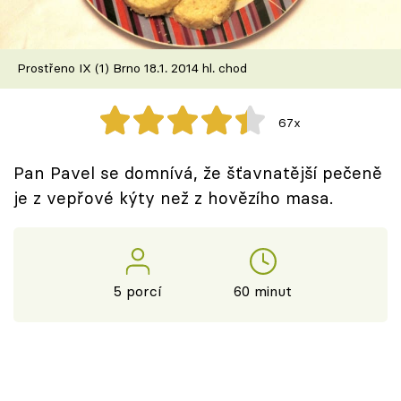
Škola vaření
Recepty z TV
Prostřeno IX (1) Brno 18.1. 2014 hl. chod
Speciál: Cuketa
67x
Těhotnej kuchař
Pan Pavel se domnívá, že šťavnatější pečeně
Sledujte prima+
je z vepřové kýty než z hovězího masa.
Přihlášení
5 porcí
60 minut
Sledujte nás