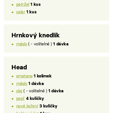
petržel
1 kus
celer
1 kus
Hrnkový knedlík
máslo
( - volitelné )
1 dávka
Head
smetana
1 kelímek
máslo
1 dávka
olej
( - volitelné )
1 dávka
pepř
4 kuličky
nové koření
3 kuličky