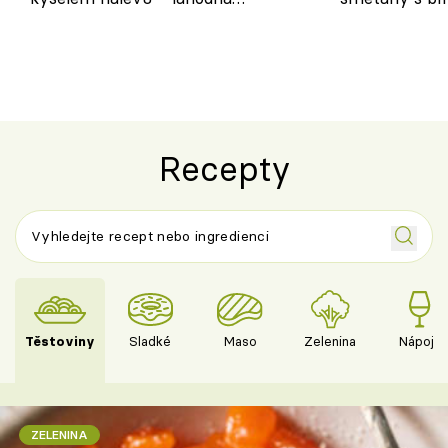
chuťovka do spíže
osvěžující de
Recepty
Těstoviny
Sladké
Maso
Zelenina
Nápoje
ZELENINA