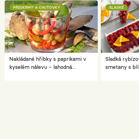
PŘEDKRMY A CHUŤOVKY
SLADKÉ
Nakládané hříbky s paprikami v
Sladká rybízo
kyselém nálevu – lahodná
smetany s bí
chuťovka do spíže
osvěžující de