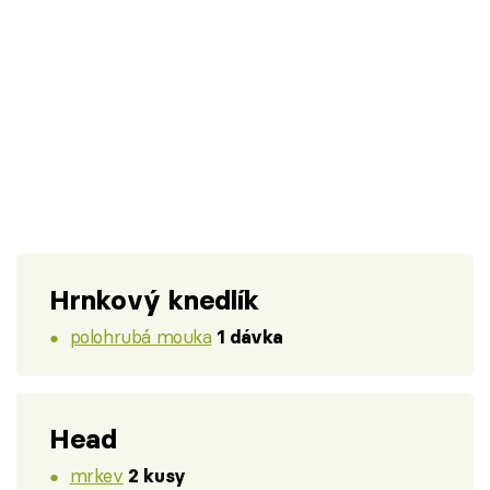
Hrnkový knedlík
polohrubá mouka
1 dávka
Head
mrkev
2 kusy