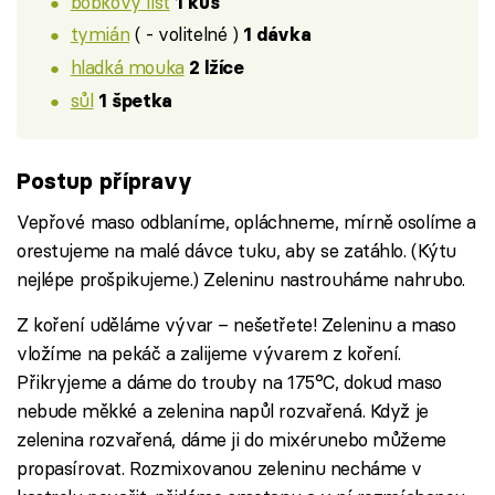
bobkový list
1 kus
tymián
( - volitelné )
1 dávka
hladká mouka
2 lžíce
sůl
1 špetka
Postup přípravy
Vepřové maso odblaníme, opláchneme, mírně osolíme a
orestujeme na malé dávce tuku, aby se zatáhlo. (Kýtu
nejlépe prošpikujeme.) Zeleninu nastrouháme nahrubo.
Z koření uděláme vývar – nešetřete! Zeleninu a maso
vložíme na pekáč a zalijeme vývarem z koření.
Přikryjeme a dáme do trouby na 175°C, dokud maso
nebude měkké a zelenina napůl rozvařená. Když je
zelenina rozvařená, dáme ji do mixérunebo můžeme
propasírovat. Rozmixovanou zeleninu necháme v