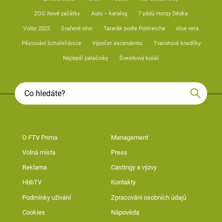
ZOO Nové začátky
Auto – katalog
7 pádů Honzy Dědka
Volby 2025
Svařené víno
Tatarák podle Pohlreicha
Aloe vera
Pěstování lichořeřišnice
Výpočet ascendentu
Tvarohové knedlíky
Nejlepší palačinky
Švestkový koláč
O FTV Prima
Management
Volná místa
Press
Reklama
Castingy a výzvy
HbbTV
Kontakty
Podmínky užívání
Zpracování osobních údajů
Cookies
Nápověda