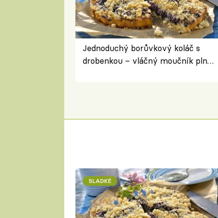
Jednoduchý borůvkový koláč s
drobenkou – vláčný moučník plný
ovoce
SLADKÉ