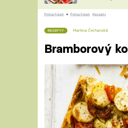
nepotřebujete troubu
ZDENĚK
ČESKO NA TALÍŘI
POHLREICH
Prima Fresh
■
Prima Fresh
Recepty
KAROLÍNA,
JAROSLAV SAPÍK
DOMÁCÍ
Martina Čerňanská
RECEPTY
KUCHAŘKA
KAROLÍNA
KAMBERSKÁ
Bramborový ko