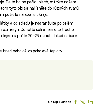
aje. Dejte ho na pečicí plech, ostrým nožem
potom tyto okraje nařízněte do různých tvarů.
em potřete nařezané okraje.
látky a od středu je naaranžujte po celém
a rozmarýn. Ochuťte solí a namelte trochu
m olejem a pečte 20–25 minut, dokud nebude
e hned nebo až za pokojové teploty.
Sdílejte článek