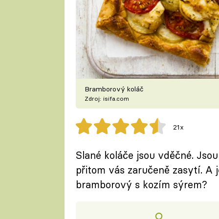
Bramborový koláč
Zdroj: isifa.com
21x
Slané koláče jsou vděčné. Jsou 
přitom vás zaručeně zasytí. A 
bramborový s kozím sýrem?