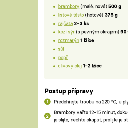
brambory
(malé, nové)
500 g
listové těsto
(hotové)
375 g
rajčata
2–3 ks
kozí sýr
(s pevným okrajem)
90
rozmarýn
1 lžíce
sůl
pepř
olivový olej
1–2 lžíce
Postup přípravy
Předehřejte troubu na 220 °C, u pl
Brambory vařte 12–15 minut, doku
je slijte, nechte okapat, prolijte je