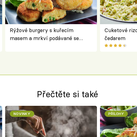
Rýžové burgery s kuřecím
Cuketové rizo
masem a mrkví podávané se
čedarem
salátem – lehká a chutná večeře
Přečtěte si také
NOVINKY
PŘÍLOHY