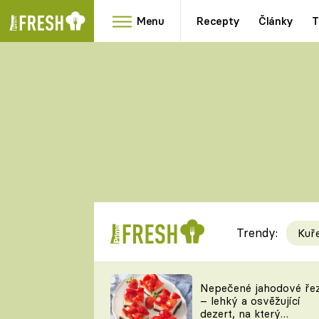
Menu
Recepty
Články
T
Oblíbené
Přílohy
recepty
HRANOLKY
HOUBY
KNEDLÍKY
DÝNĚ
KAŠE
RYCHLOVKY
Trendy:
Kuř
Populární
Videorecept
Nepečené jahodové ře
– lehký a osvěžující
kuchaři
dezert, na který
TEĎ VAŘÍ ŠÉF!