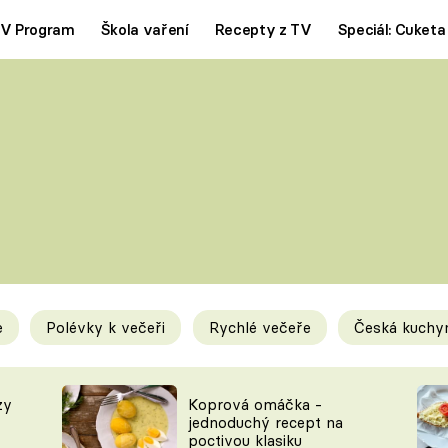
V Program
Škola vaření
Recepty z TV
Speciál: Cuketa
Polévky
Saláty
ČESKÁ KLASIKA
TĚSTOVIN
SILNÉ VÝVARY
SLADKÉ
KRÉMOVÉ
BEZMASÁ J
e
Polévky k večeři
Rychlé večeře
Česká kuchy
y
Tipy a triky
Novink
zy
Koprová omáčka -
jednoduchý recept na
poctivou klasiku
KAM ZA JÍDLEM
BLOG