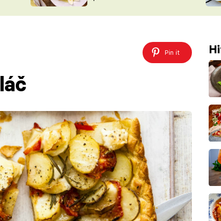
ŠÉFREDAK
VYCHYTÁVKY
SOUTĚŽ FR
NA NÁKUPECH
ČASOPIS
Hi
Pin it
láč