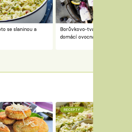
to se slaninou a
Borůvkovo-tvarohové nanuky 
domácí ovocná zmrzlina na dř
RECEPTY