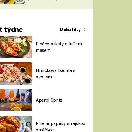
TORKY
ESH
t týdne
Další hity
Plněné cukety s krůtím
masem
Hrníčková buchta s
ovocem
Aperol Spritz
Plněné papriky s rajskou
omáčkou