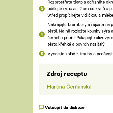
Rozprostřete těsto a odřízněte okr
udělejte rýhu asi 2 cm od krajů a 
Střed propíchejte vidličkou a mlék
Nakrájejte brambory a rajčata na p
těstě. Na ně rozložte kousky sýra 
černého pepře. Pokapejte olivový
těsto křehké a povrch nazlátlý.
Vyndejte koláč z trouby a podávejt
Zdroj receptu
Martina Čerňanská
Vstoupit do diskuze