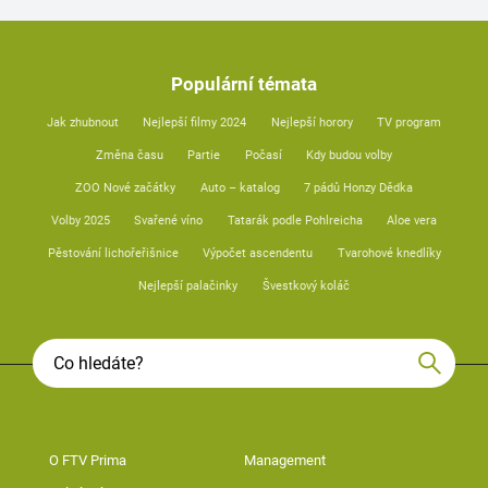
Populární témata
Jak zhubnout
Nejlepší filmy 2024
Nejlepší horory
TV program
Změna času
Partie
Počasí
Kdy budou volby
ZOO Nové začátky
Auto – katalog
7 pádů Honzy Dědka
Volby 2025
Svařené víno
Tatarák podle Pohlreicha
Aloe vera
Pěstování lichořeřišnice
Výpočet ascendentu
Tvarohové knedlíky
Nejlepší palačinky
Švestkový koláč
O FTV Prima
Management