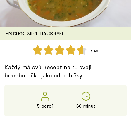
Škola vaření
Recepty z TV
Prostřeno! XII (4) 11.9. polévka
Speciál: Cuketa
Těhotnej kuchař
94x
Sledujte prima+
Každý má svůj recept na tu svoji
bramboračku jako od babičky.
Přihlášení
Sledujte nás
5 porcí
60 minut