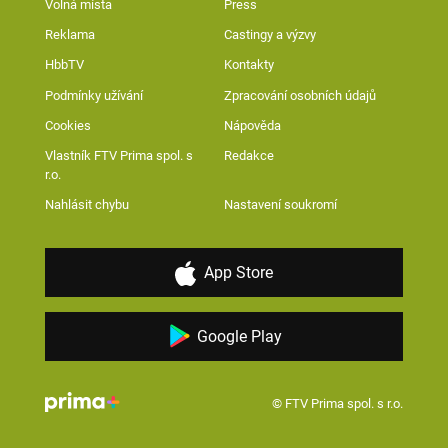
Volná místa
Press
Reklama
Castingy a výzvy
HbbTV
Kontakty
Podmínky užívání
Zpracování osobních údajů
Cookies
Nápověda
Vlastník FTV Prima spol. s
Redakce
r.o.
Nahlásit chybu
Nastavení soukromí
App Store
Google Play
© FTV Prima spol. s r.o.