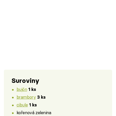
Suroviny
bujón
1 ks
brambory
3 ks
cibule
1 ks
kořenová zelenina