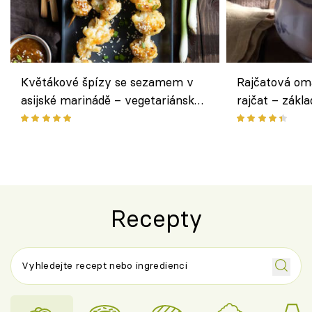
Květákové špízy se sezamem v
Rajčatová om
asijské marinádě – vegetariánská
rajčat – zákla
chuťovka z grilu
Recepty