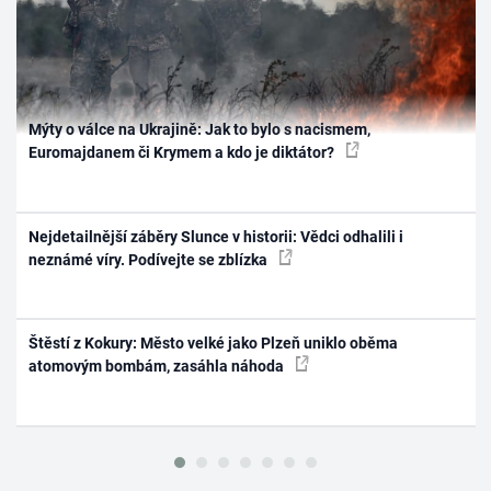
Mýty o válce na Ukrajině: Jak to bylo s nacismem,
Euromajdanem či Krymem a kdo je diktátor?
Nejdetailnější záběry Slunce v historii: Vědci odhalili i
neznámé víry. Podívejte se zblízka
Štěstí z Kokury: Město velké jako Plzeň uniklo oběma
atomovým bombám, zasáhla náhoda