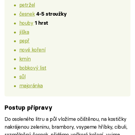
petržel
česnek
4-5 stroužky
houby
1 hrst
jíška
pepř
nové koření
kmín
bobkový list
sůl
majoránka
Postup přípravy
Do osoleného litru a půl vložíme očištěnou, na kostičky
nakrájenou zeleninu, brambory, vsypeme hříbky, cibuli,
rozmělněný česnek, přidáme veškeré koření, vyjma