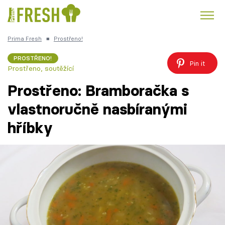
Prima Fresh
■
Prostřeno!
Kuře
Polévky k večeři
Rychlé večeře
Trendy:
PROSTŘENO!
Pin it
Prostřeno, soutěžící
Česká kuchyně
Čokoláda
Prostřeno: Bramboračka s
vlastnoručně nasbíranými
hříbky
Témata
Recepty
Články
TV Program