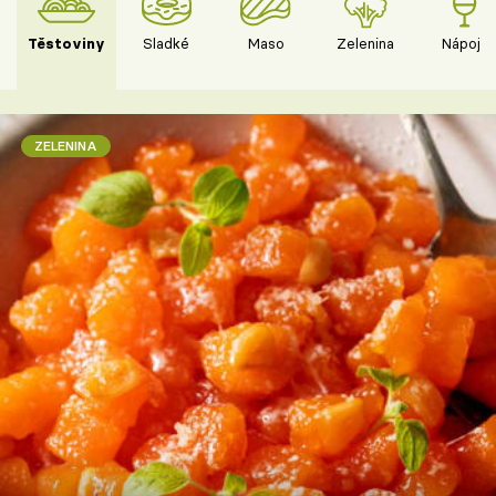
Těstoviny
Sladké
Maso
Zelenina
Nápoje
ZELENINA