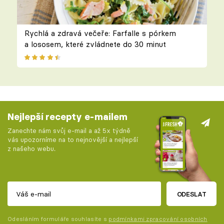
Rychlá a zdravá večeře: Farfalle s pórkem
a lososem, které zvládnete do 30 minut
Nejlepší recepty e-mailem
Zanechte nám svůj e-mail a až 5x týdně
vás upozorníme na to nejnovější a nejlepší
z našeho webu.
ODESLAT
Odesláním formuláře souhlasíte s
podmínkami zpracování osobních