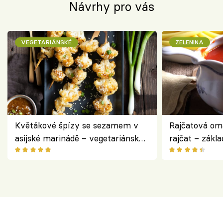
Návrhy pro vás
VEGETARIÁNSKÉ
ZELENINA
Květákové špízy se sezamem v
Rajčatová om
asijské marinádě – vegetariánská
rajčat – zákla
chuťovka z grilu