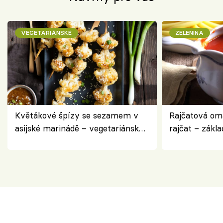
VEGETARIÁNSKÉ
ZELENINA
Květákové špízy se sezamem v
Rajčatová om
asijské marinádě – vegetariánská
rajčat – zákla
chuťovka z grilu