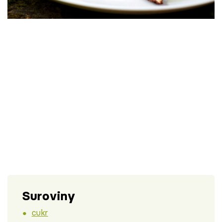
Škola vaření
Recepty z TV
Speciál: Cuketa
Těhotnej kuchař
Sledujte prima+
Přihlášení
Sledujte nás
Suroviny
cukr