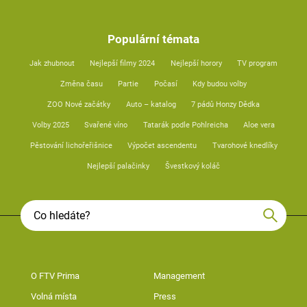
Populární témata
Jak zhubnout
Nejlepší filmy 2024
Nejlepší horory
TV program
Změna času
Partie
Počasí
Kdy budou volby
ZOO Nové začátky
Auto – katalog
7 pádů Honzy Dědka
Volby 2025
Svařené víno
Tatarák podle Pohlreicha
Aloe vera
Pěstování lichořeřišnice
Výpočet ascendentu
Tvarohové knedlíky
Nejlepší palačinky
Švestkový koláč
O FTV Prima
Management
Volná místa
Press