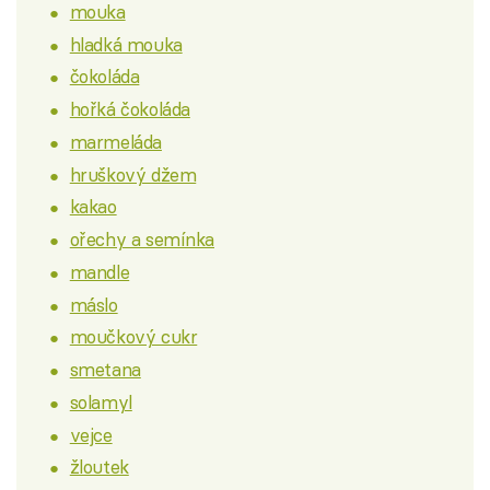
mouka
hladká mouka
čokoláda
hořká čokoláda
marmeláda
hruškový džem
kakao
ořechy a semínka
mandle
máslo
moučkový cukr
smetana
solamyl
vejce
žloutek