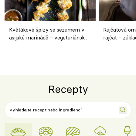
Květákové špízy se sezamem v
Rajčatová om
asijské marinádě – vegetariánská
rajčat – zákla
chuťovka z grilu
Recepty