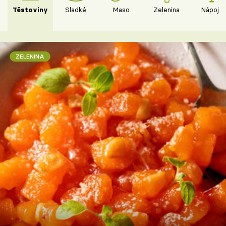
Těstoviny
Sladké
Maso
Zelenina
Nápoje
ZELENINA