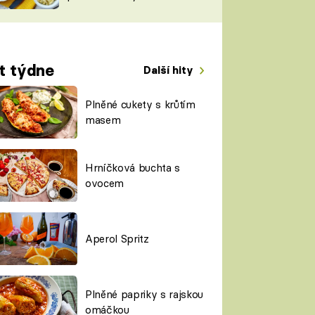
TORKY
ESH
t týdne
Další hity
Plněné cukety s krůtím
masem
Hrníčková buchta s
ovocem
Aperol Spritz
Plněné papriky s rajskou
omáčkou