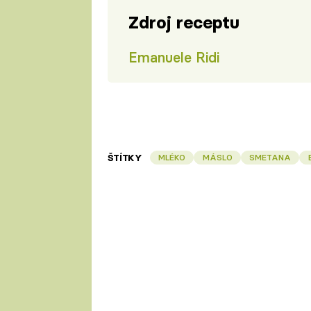
Zdroj receptu
Emanuele Ridi
ŠTÍTKY
MLÉKO
MÁSLO
SMETANA