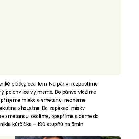
nké plátky, cca 1cm. Na pánvi rozpustíme
rý po chvilce vyjmeme. Do pánve vložíme
í přilijeme mléko a smetanu, necháme
tekutina zhoustne. Do zapékací misky
se smetanou, osolíme, opepříme a dáme do
nikla kůrčička – 190 stupňů na 5min.