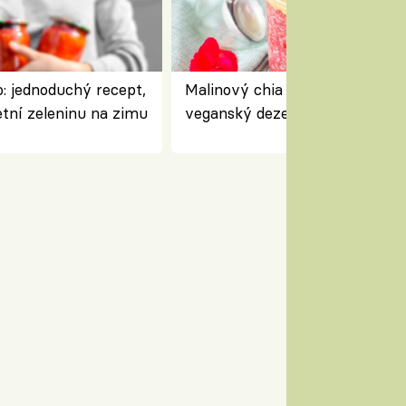
: jednoduchý recept,
Malinový chia pudink s kokose
etní zeleninu na zimu
veganský dezert plný ovoce a
ořechů