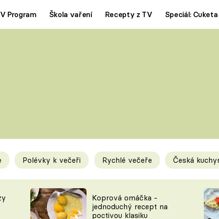
V Program
Škola vaření
Recepty z TV
Speciál: Cuketa
Polévky
Saláty
ČESKÁ KLASIKA
TĚSTOVIN
SILNÉ VÝVARY
SLADKÉ
KRÉMOVÉ
BEZMASÁ J
e
Polévky k večeři
Rychlé večeře
Česká kuchy
y
Tipy a triky
Novink
zy
Koprová omáčka -
jednoduchý recept na
poctivou klasiku
KAM ZA JÍDLEM
BLOG