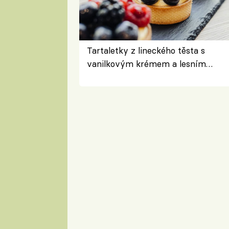
Tartaletky z lineckého těsta s
vanilkovým krémem a lesním
ovocem podle Bread Society