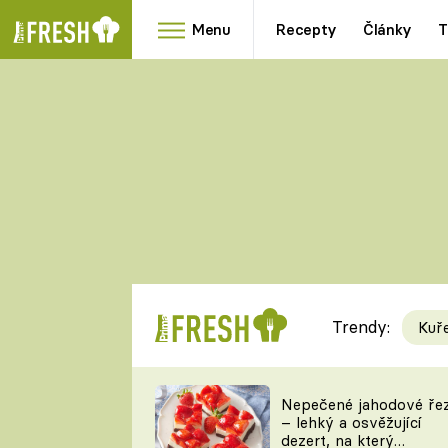
Menu
Recepty
Články
T
Oblíbené
Přílohy
recepty
HRANOLKY
HOUBY
KNEDLÍKY
DÝNĚ
KAŠE
RYCHLOVKY
Trendy:
Kuř
Populární
Videorecept
Nepečené jahodové ře
– lehký a osvěžující
kuchaři
dezert, na který
TEĎ VAŘÍ ŠÉF!