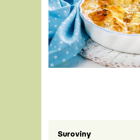
1 porce
Suroviny