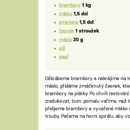
brambory
1 kg
mléko
1,5 dcl
smetana
1,5 dcl
česnek
1 stroužek
máslo
20 g
sůl
pepř
Oškrábeme brambory a nakrájíme na te
máslo, přidáme zmáčknutý česnek, kte
brambory na plátky. Po chvíli restován
zredukovat, tozn. pomalu vaříme, než 
přelijeme brambory a vyvařené mléko 
trouby. Pečeme na horní spirálu, aby vz