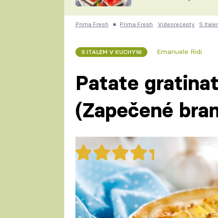
nepotřebujete troubu
ZDENĚK
ČESKO NA TALÍŘI
POHLREICH
Prima Fresh
■
Prima Fresh
Videorecepty
S Ital
KAROLÍNA,
JAROSLAV SAPÍK
DOMÁCÍ
Emanuele Ridi
S ITALEM V KUCHYNI
KUCHAŘKA
KAROLÍNA
KAMBERSKÁ
Patate gratinat
(Zapečené bra
Fa
25x
Patate gratinate al latte (Zap