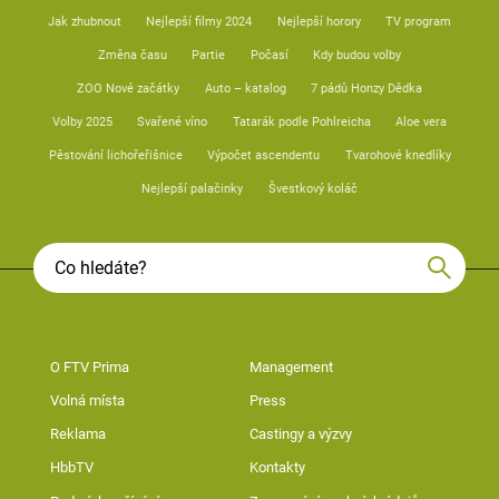
Jak zhubnout
Nejlepší filmy 2024
Nejlepší horory
TV program
Změna času
Partie
Počasí
Kdy budou volby
ZOO Nové začátky
Auto – katalog
7 pádů Honzy Dědka
Volby 2025
Svařené víno
Tatarák podle Pohlreicha
Aloe vera
Pěstování lichořeřišnice
Výpočet ascendentu
Tvarohové knedlíky
Nejlepší palačinky
Švestkový koláč
O FTV Prima
Management
Volná místa
Press
Reklama
Castingy a výzvy
HbbTV
Kontakty