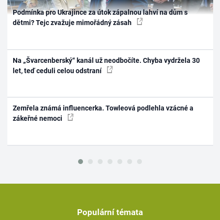
Podmínka pro Ukrajince za útok zápalnou lahví na dům s
dětmi? Tejc zvažuje mimořádný zásah
Na „Švarcenberský“ kanál už neodbočíte. Chyba vydržela 30
let, teď ceduli celou odstraní
Zemřela známá influencerka. Towleová podlehla vzácné a
zákeřné nemoci
Populární témata