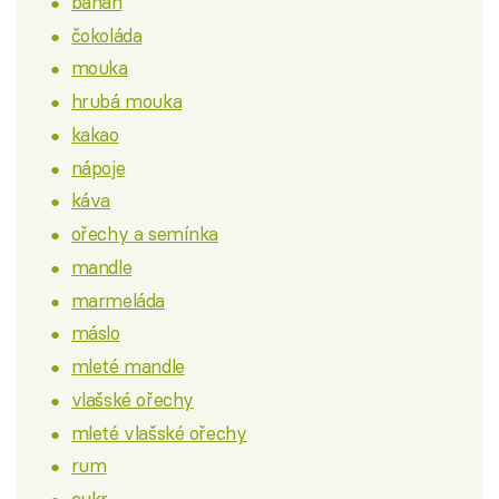
banán
čokoláda
mouka
hrubá mouka
kakao
nápoje
káva
ořechy a semínka
mandle
marmeláda
máslo
mleté mandle
vlašské ořechy
mleté vlašské ořechy
rum
cukr