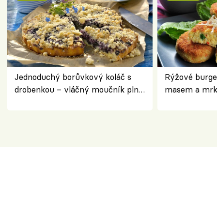
Jednoduchý borůvkový koláč s
Rýžové burge
drobenkou – vláčný moučník plný
masem a mrk
ovoce
salátem – leh