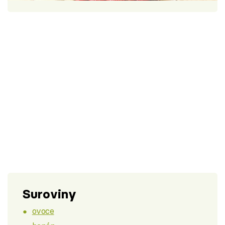
Škola vaření
Recepty z TV
Speciál: Cuketa
Těhotnej kuchař
Sledujte prima+
Přihlášení
Sledujte nás
Suroviny
ovoce