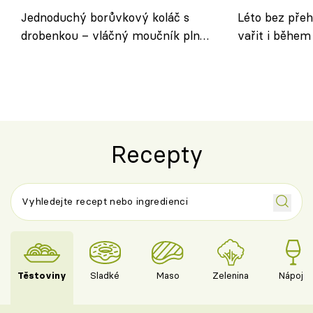
Jednoduchý borůvkový koláč s
Léto bez přeh
drobenkou – vláčný moučník plný
vařit i během
ovoce
Recepty
Těstoviny
Sladké
Maso
Zelenina
Nápoje