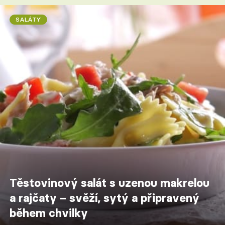
SALÁTY
Těstovinový salát s uzenou makrelou
a rajčaty – svěží, sytý a připravený
během chvilky