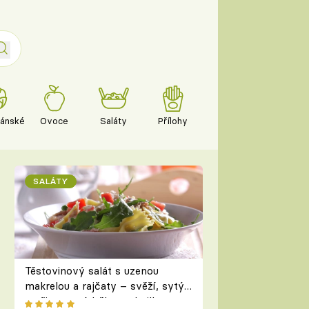
iánské
Ovoce
Saláty
Přílohy
SALÁTY
Těstovinový salát s uzenou
makrelou a rajčaty – svěží, sytý
a připravený během chvilky