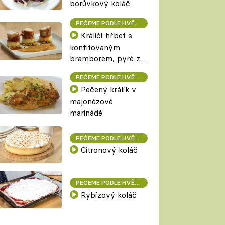
borůvkový koláč
PEČEME PODLE HVĚZD
Králičí hřbet s
konfitovaným
bramborem, pyré z
kari fazolí a
PEČEME PODLE HVĚZD
jablečným ragů
Pečený králík v
majonézové
marinádě
PEČEME PODLE HVĚZD
Citronový koláč
PEČEME PODLE HVĚZD
Rybízový koláč