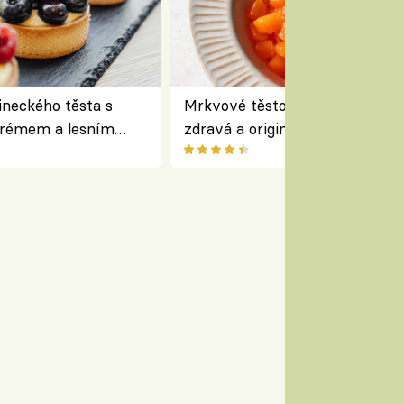
lineckého těsta s
Mrkvové těstoviny bez lepku –
krémem a lesním
zdravá a originální alternativa
 Bread Society
klasiky