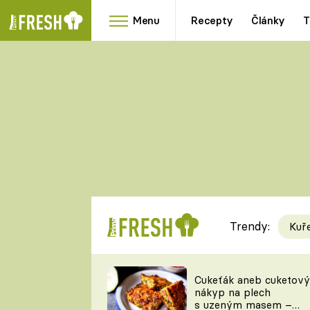
Menu
Recepty
Články
T
Oblíbené
Přílohy
recepty
HRANOLKY
HOUBY
KNEDLÍKY
DÝNĚ
KAŠE
RYCHLOVKY
Trendy:
Kuř
Populární
Videorecept
Cukeťák aneb cuketový
nákyp na plech
kuchaři
s uzeným masem –
TEĎ VAŘÍ ŠÉF!