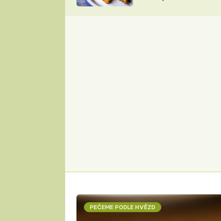
skvělý způsob, jak
ZDENĚK
zpracovat přerostlé
ČESKO NA TALÍŘI
cukety
POHLREICH
KAROLÍNA,
JAROSLAV SAPÍK
DOMÁCÍ
KUCHAŘKA
KAROLÍNA
KAMBERSKÁ
PEČEME PODLE HVĚZD