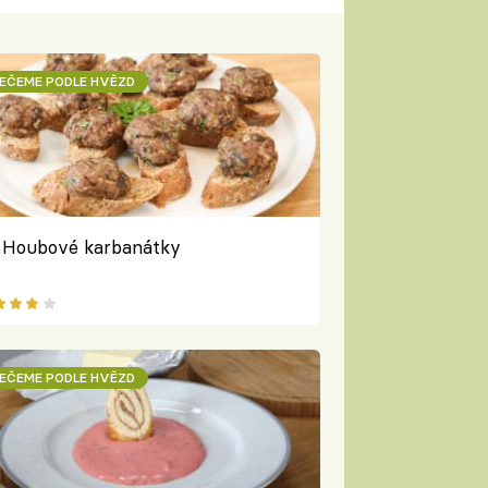
EČEME PODLE HVĚZD
Houbové karbanátky
EČEME PODLE HVĚZD