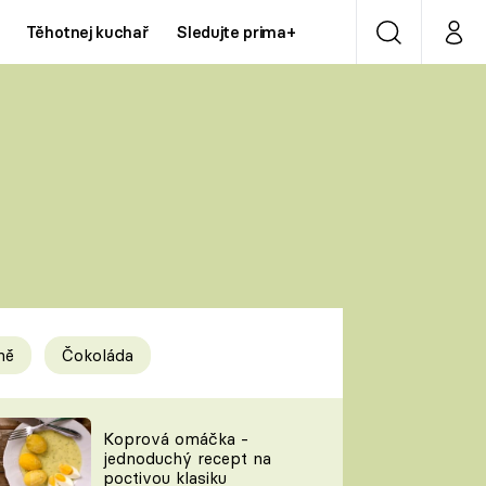
Těhotnej kuchař
Sledujte prima+
Vyhledávání
Můj p
Prima+
Y
CNN Prima NEWS
Prima ZOOM
ÍDLA
Prima LIVING
Prima Ženy
ně
Čokoláda
Prima LAJK
y
Koprová omáčka -
jednoduchý recept na
Sledujte nás
poctivou klasiku