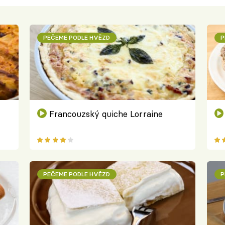
PEČEME PODLE HVĚZD
P
Francouzský quiche Lorraine
PEČEME PODLE HVĚZD
P