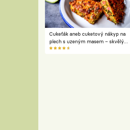
Cukeťák aneb cuketový nákyp na
plech s uzeným masem – skvělý
způsob, jak zpracovat přerostlé
cukety