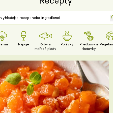
Recepty
lenina
Nápoje
Ryby a
Polévky
Předkrmy a
Vegetar
mořské plody
chuťovky