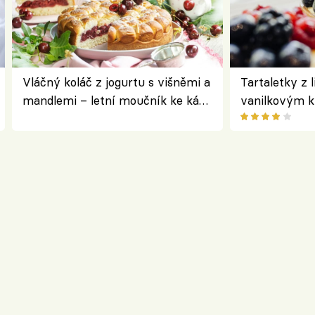
Vláčný koláč z jogurtu s višněmi a
Tartaletky z 
mandlemi – letní moučník ke kávě
vanilkovým 
i na oslavu
ovocem podle