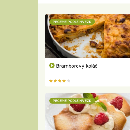
PEČEME PODLE HVĚZD
Bramborový koláč
PEČEME PODLE HVĚZD