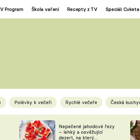
V Program
Škola vaření
Recepty z TV
Speciál: Cuketa
Polévky
Saláty
ČESKÁ KLASIKA
TĚSTOVIN
SILNÉ VÝVARY
SLADKÉ
KRÉMOVÉ
BEZMASÁ J
e
Polévky k večeři
Rychlé večeře
Česká kuchy
y
Tipy a triky
Novink
Nepečené jahodové řezy
– lehký a osvěžující
dezert, na který
KAM ZA JÍDLEM
BLOG