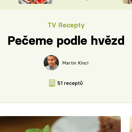
nepotřebujete troubu
ŠÉFREDAK
VYCHYTÁVKY
SOUTĚŽ FR
NA NÁKUPECH
TV Recepty
ČASOPIS
Pečeme podle hvězd
Martin Kincl
51 receptů