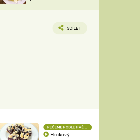
TORKY
ESH
SDÍLET
PEČEME PODLE HVĚZD
Hrnkový