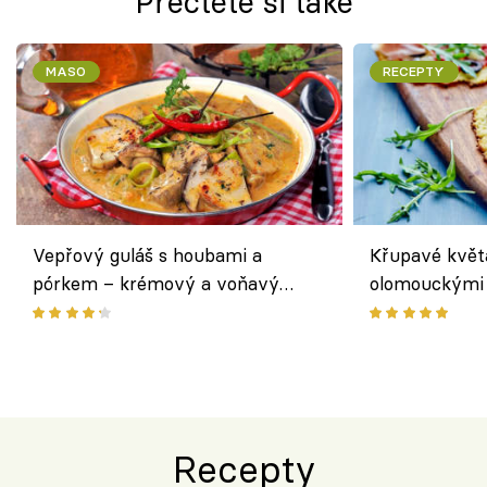
Přečtěte si také
MASO
RECEPTY
Vepřový guláš s houbami a
Křupavé květ
pórkem – krémový a voňavý
olomouckými 
pokrm z jednoho hrnce
bezlepkový o
českým sýre
Recepty