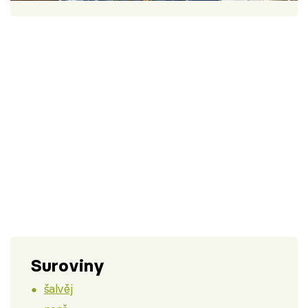
Škola vaření
Recepty z TV
Speciál: Cuketa
Těhotnej kuchař
Sledujte prima+
Přihlášení
Sledujte nás
Suroviny
šalvěj