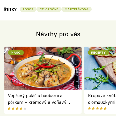
ŠTÍTKY
LOSOS
CELOROČNĚ
MARTIN ŠKODA
Návrhy pro vás
MASO
RECEPTY
Vepřový guláš s houbami a
Křupavé květ
pórkem – krémový a voňavý
olomouckými 
pokrm z jednoho hrnce
bezlepkový o
českým sýre