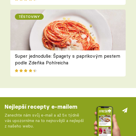
TĚSTOVINY
Super jednoduše: Špagety s paprikovým pestem
podle Zdeňka Pohlreicha
Nejlepší recepty e-mailem
Zanechte nám svůj e-mail a až 5x týdně
vás upozorníme na to nejnovější a nejlepší
z našeho webu.