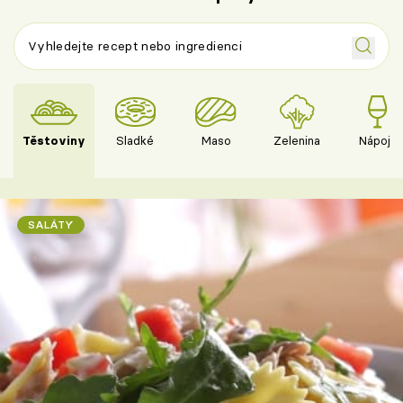
Těstoviny
Sladké
Maso
Zelenina
Nápoje
SALÁTY