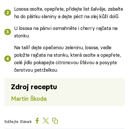
Lososa osolte, opepřete, přidejte list šalvěje, zabalte
ho do plátku slaniny a dejte péct na olej kůží dolů.
U lososa na pánvi osmahněte i cherry rajčata na
stonku.
Na talíř dejte opečenou zeleninu, lososa, vedle
položte rajčata na stonku, která osolte a opepřete,
celé jídlo pokapejte citronovou šťávou a posypte
čerstvou petrželkou.
Zdroj receptu
Martin Škoda
Sdílejte článek