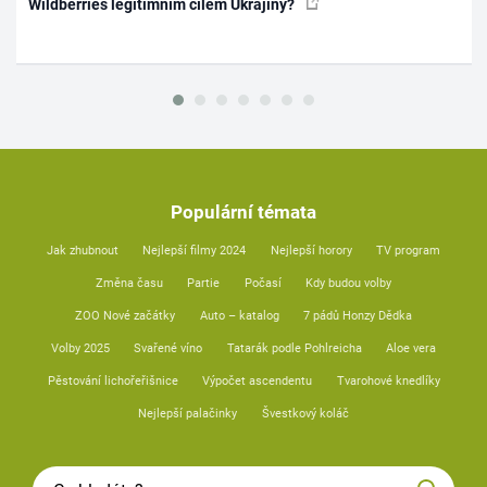
Wildberries legitimním cílem Ukrajiny?
Populární témata
Jak zhubnout
Nejlepší filmy 2024
Nejlepší horory
TV program
Změna času
Partie
Počasí
Kdy budou volby
ZOO Nové začátky
Auto – katalog
7 pádů Honzy Dědka
Volby 2025
Svařené víno
Tatarák podle Pohlreicha
Aloe vera
Pěstování lichořeřišnice
Výpočet ascendentu
Tvarohové knedlíky
Nejlepší palačinky
Švestkový koláč