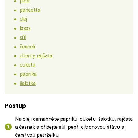
pepř
pancetta
olej
losos
sůl
česnek
cherry rajčata
cuketa
paprika
šalotka
Postup
Na oleji osmahněte papriku, cuketu, šalotku, rajčata
a česnek a přidejte sůl, pepř, citronovou šťávu a
čerstvou petrželku.