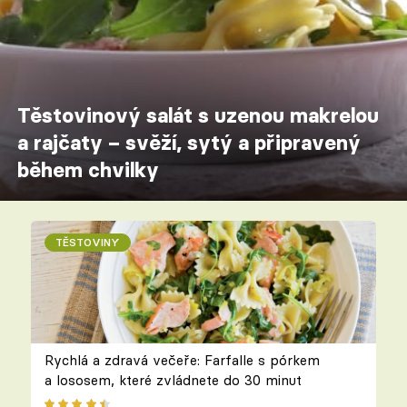
Těstovinový salát s uzenou makrelou
a rajčaty – svěží, sytý a připravený
během chvilky
TĚSTOVINY
Rychlá a zdravá večeře: Farfalle s pórkem
a lososem, které zvládnete do 30 minut