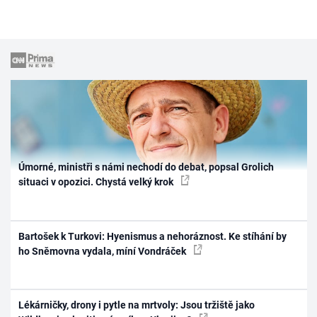
Úmorné, ministři s námi nechodí do debat, popsal Grolich
situaci v opozici. Chystá velký krok
Bartošek k Turkovi: Hyenismus a nehoráznost. Ke stíhání by
ho Sněmovna vydala, míní Vondráček
Lékárničky, drony i pytle na mrtvoly: Jsou tržiště jako